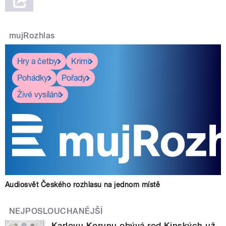
mujRozhlas
Hry a četby
Krimi
Pohádky
Pořady
Živé vysílání
Audiosvět Českého rozhlasu na jednom místě
NEJPOSLOUCHANĚJŠÍ
Karlovu Korunu obývá rod Kinských už