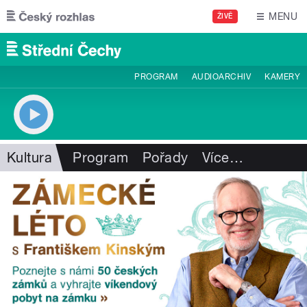
Přejít k hlavnímu obsahu
MENU
ŽIVĚ
PROGRAM
AUDIOARCHIV
KAMERY
Kultura
Program
Pořady
Více
…