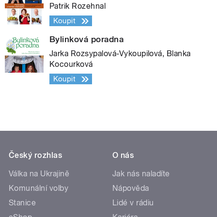
Patrik Rozehnal
Koupit
Bylinková poradna
Jarka Rozsypalová-Vykoupilová, Blanka
Kocourková
Koupit
Český rozhlas
O nás
Válka na Ukrajině
Jak nás naladíte
Komunální volby
Nápověda
Stanice
Lidé v rádiu