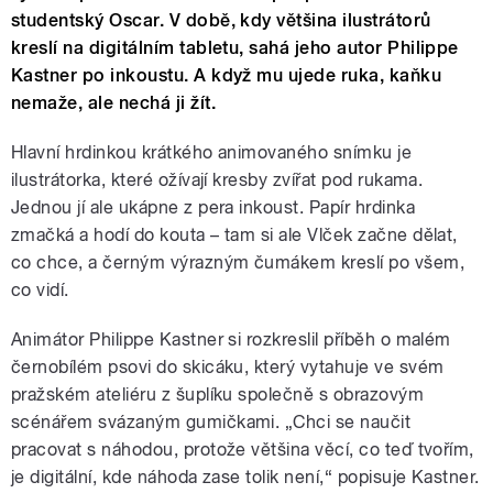
studentský Oscar. V době, kdy většina ilustrátorů
kreslí na digitálním tabletu, sahá jeho autor Philippe
Kastner po inkoustu. A když mu ujede ruka, kaňku
nemaže, ale nechá ji žít.
Hlavní hrdinkou krátkého animovaného snímku je
ilustrátorka, které ožívají kresby zvířat pod rukama.
Jednou jí ale ukápne z pera inkoust. Papír hrdinka
zmačká a hodí do kouta – tam si ale Vlček začne dělat,
co chce, a černým výrazným čumákem kreslí po všem,
co vidí.
Animátor
Philippe Kastner
si rozkreslil příběh o malém
černobílém psovi do skicáku, který vytahuje ve svém
pražském ateliéru z šuplíku společně s obrazovým
scénářem svázaným gumičkami. „Chci se naučit
pracovat s náhodou, protože většina věcí, co teď tvořím,
je digitální, kde náhoda zase tolik není,“ popisuje Kastner.