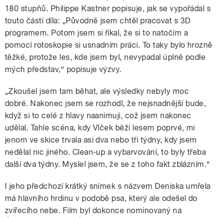
180 stupňů.
Philippe Kastner
popisuje, jak se vypořádal s
touto částí díla: „Původně jsem chtěl pracovat s 3D
programem. Potom jsem si říkal, že si to natočím a
pomocí rotoskopie si usnadním práci. To taky bylo hrozně
těžké, protože les, kde jsem byl, nevypadal úplně podle
mých představ,“ popisuje výzvy.
„Zkoušel jsem tam běhat, ale výsledky nebyly moc
dobré. Nakonec jsem se rozhodl, že nejsnadnější bude,
když si to celé z hlavy naanimuji, což jsem nakonec
udělal. Tahle scéna, kdy Vlček běží lesem poprvé, mi
jenom ve skice trvala asi dva nebo tři týdny, kdy jsem
nedělal nic jiného. Clean-up a vybarvování, to byly třeba
další dva týdny. Myslel jsem, že se z toho fakt zblázním.“
I jeho předchozí krátký snímek s názvem Deniska umřela
má hlavního hrdinu v podobě psa, který ale odešel do
zvířecího nebe. Film byl dokonce nominovaný na