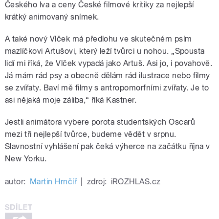
Českého lva a ceny České filmové kritiky za nejlepší
krátký animovaný snímek.
A také nový Vlček má předlohu ve skutečném psím
mazlíčkovi Artušovi, který leží tvůrci u nohou. „Spousta
lidí mi říká, že Vlček vypadá jako Artuš. Asi jo, i povahově.
Já mám rád psy a obecně dělám rád ilustrace nebo filmy
se zvířaty. Baví mě filmy s antropomorfními zvířaty. Je to
asi nějaká moje záliba,“ říká Kastner.
Jestli animátora vybere porota studentských Oscarů
mezi tři nejlepší tvůrce, budeme vědět v srpnu.
Slavnostní vyhlášení pak čeká výherce na začátku října v
New Yorku.
autor:
Martin Hrnčíř
|
zdroj:
iROZHLAS.cz