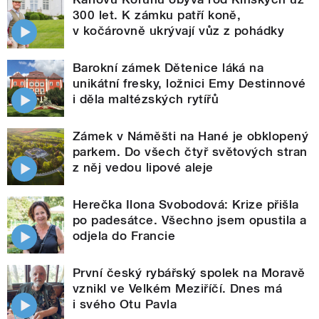
300 let. K zámku patří koně,
v kočárovně ukrývají vůz z pohádky
Barokní zámek Dětenice láká na
unikátní fresky, ložnici Emy Destinnové
i děla maltézských rytířů
Zámek v Náměšti na Hané je obklopený
parkem. Do všech čtyř světových stran
z něj vedou lipové aleje
Herečka Ilona Svobodová: Krize přišla
po padesátce. Všechno jsem opustila a
odjela do Francie
První český rybářský spolek na Moravě
vznikl ve Velkém Meziříčí. Dnes má
i svého Otu Pavla