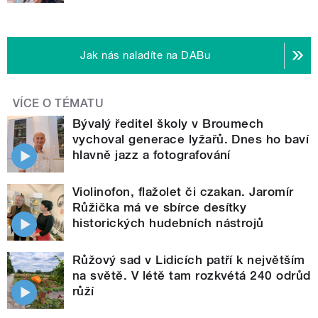
Jak nás naladíte na DABu
VÍCE O TÉMATU
Bývalý ředitel školy v Broumech
vychoval generace lyžařů. Dnes ho baví
hlavně jazz a fotografování
Violinofon, flažolet či czakan. Jaromír
Růžička má ve sbírce desítky
historických hudebních nástrojů
Růžový sad v Lidicích patří k největším
na světě. V létě tam rozkvétá 240 odrůd
růží