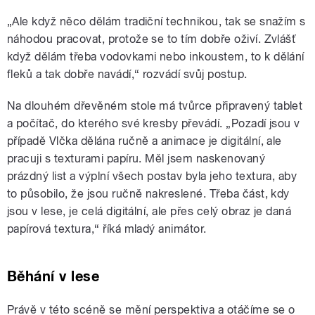
„Ale když něco dělám tradiční technikou, tak se snažím s
náhodou pracovat, protože se to tím dobře oživí. Zvlášť
když dělám třeba vodovkami nebo inkoustem, to k dělání
fleků a tak dobře navádí,“ rozvádí svůj postup.
Na dlouhém dřevěném stole má tvůrce připravený tablet
a počítač, do kterého své kresby převádí. „Pozadí jsou v
případě Vlčka dělána ručně a animace je digitální, ale
pracuji s texturami papíru. Měl jsem naskenovaný
prázdný list a výplní všech postav byla jeho textura, aby
to působilo, že jsou ručně nakreslené. Třeba část, kdy
jsou v lese, je celá digitální, ale přes celý obraz je daná
papírová textura,“ říká mladý animátor.
Běhání v lese
Právě v této scéně se mění perspektiva a otáčíme se o