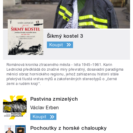
Šikmý kostel 3
Koupit
Románová kronika ztraceného města - léta 1945–1961. Karin
Lednická předkládá do značné míry převratný, dosavadní paradigma
měnící obraz hornického regionu, jehož zahlazenou historii stále
překrývá tlustá vrstva mýtů a zakořeněných stereotypů o „černé
zemi a rudém kraji“.
Pastvina zmizelých
Václav Erben
Koupit
Pochoutky z horské chaloupky