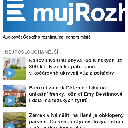
Audiosvět Českého rozhlasu na jednom místě
NEJPOSLOUCHANĚJŠÍ
Karlovu Korunu obývá rod Kinských už
300 let. K zámku patří koně,
v kočárovně ukrývají vůz z pohádky
Barokní zámek Dětenice láká na
unikátní fresky, ložnici Emy Destinnové
i děla maltézských rytířů
Zámek v Náměšti na Hané je obklopený
parkem. Do všech čtyř světových stran
z něj vedou lipové aleje