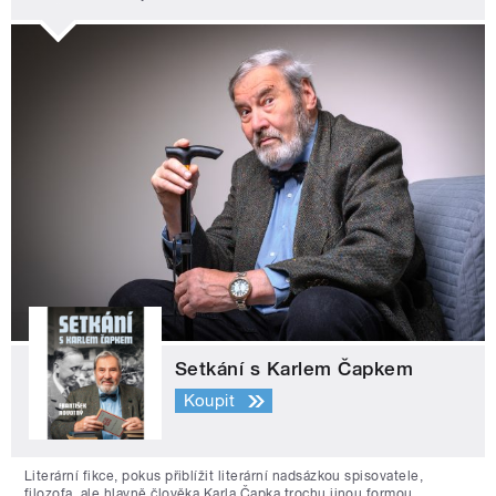
Setkání s Karlem Čapkem
Koupit
Literární fikce, pokus přiblížit literární nadsázkou spisovatele,
filozofa, ale hlavně člověka Karla Čapka trochu jinou formou.