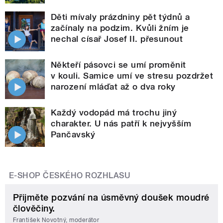
Děti mívaly prázdniny pět týdnů a
začínaly na podzim. Kvůli žním je
nechal císař Josef II. přesunout
Někteří pásovci se umí proměnit
v kouli. Samice umí ve stresu pozdržet
narození mláďat až o dva roky
Každý vodopád má trochu jiný
charakter. U nás patří k nejvyšším
Pančavský
E-SHOP ČESKÉHO ROZHLASU
Přijměte pozvání na úsměvný doušek moudré
člověčiny.
František Novotný, moderátor