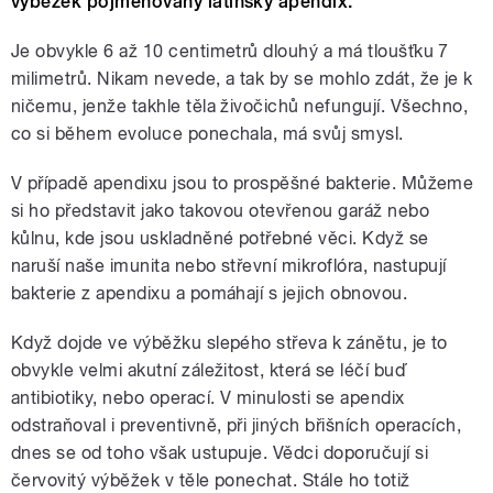
výběžek pojmenovaný latinsky apendix.
Je obvykle 6 až 10 centimetrů dlouhý a má tloušťku 7
milimetrů. Nikam nevede, a tak by se mohlo zdát, že je k
ničemu, jenže takhle těla živočichů nefungují. Všechno,
co si během evoluce ponechala, má svůj smysl.
V případě apendixu jsou to prospěšné bakterie. Můžeme
si ho představit jako takovou otevřenou garáž nebo
kůlnu, kde jsou uskladněné potřebné věci. Když se
naruší naše imunita nebo střevní mikroflóra, nastupují
bakterie z apendixu a pomáhají s jejich obnovou.
Když dojde ve výběžku slepého střeva k zánětu, je to
obvykle velmi akutní záležitost, která se léčí buď
antibiotiky, nebo operací. V minulosti se apendix
odstraňoval i preventivně, při jiných břišních operacích,
dnes se od toho však ustupuje. Vědci doporučují si
červovitý výběžek v těle ponechat. Stále ho totiž