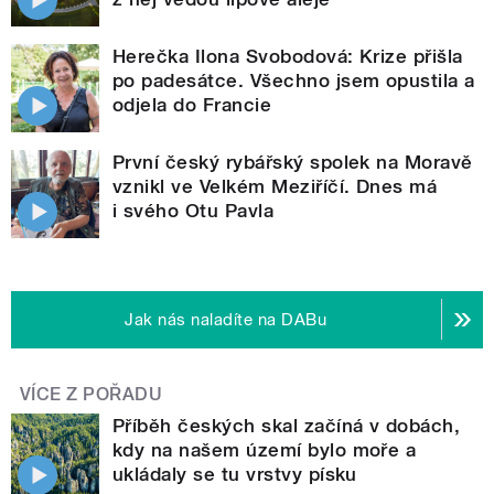
Herečka Ilona Svobodová: Krize přišla
po padesátce. Všechno jsem opustila a
odjela do Francie
První český rybářský spolek na Moravě
vznikl ve Velkém Meziříčí. Dnes má
i svého Otu Pavla
Jak nás naladíte na DABu
VÍCE Z POŘADU
Příběh českých skal začíná v dobách,
kdy na našem území bylo moře a
ukládaly se tu vrstvy písku