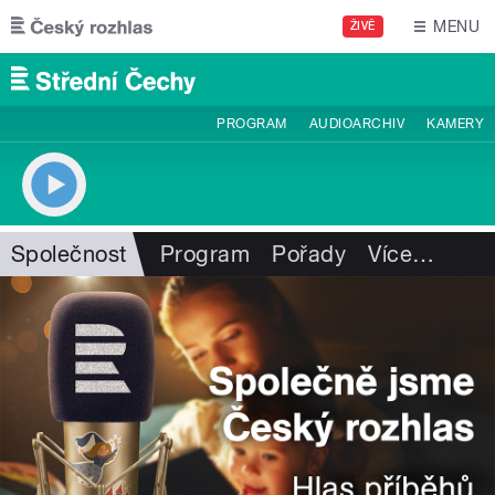
Přejít k hlavnímu obsahu
MENU
ŽIVĚ
PROGRAM
AUDIOARCHIV
KAMERY
Společnost
Program
Pořady
Více
…