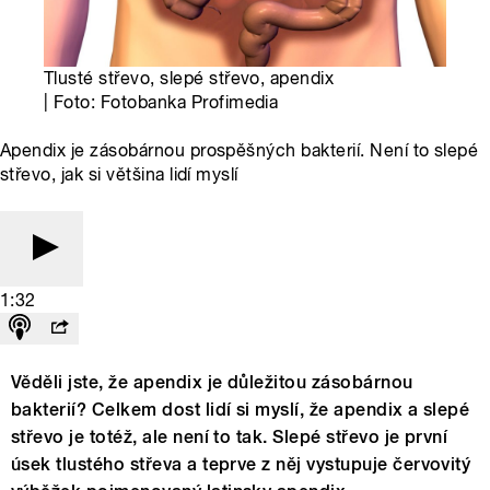
Tlusté střevo, slepé střevo, apendix
| Foto: Fotobanka Profimedia
Apendix je zásobárnou prospěšných bakterií. Není to slepé
střevo, jak si většina lidí myslí
1:32
Věděli jste, že apendix je důležitou zásobárnou
bakterií? Celkem dost lidí si myslí, že apendix a slepé
střevo je totéž, ale není to tak. Slepé střevo je první
úsek tlustého střeva a teprve z něj vystupuje červovitý