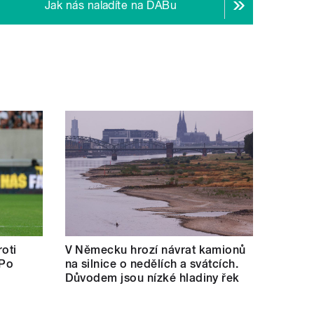
Jak nás naladíte na DABu
oti
V Německu hrozí návrat kamionů
 Po
na silnice o nedělích a svátcích.
Důvodem jsou nízké hladiny řek