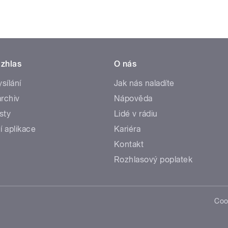
zhlas
O nás
ysílání
Jak nás naladíte
rchiv
Nápověda
sty
Lidé v rádiu
í aplikace
Kariéra
Kontakt
Rozhlasový poplatek
Coo