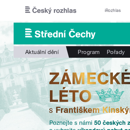
Přejít k hlavnímu obsahu
iRozhlas
Aktuální dění
Program
Pořady