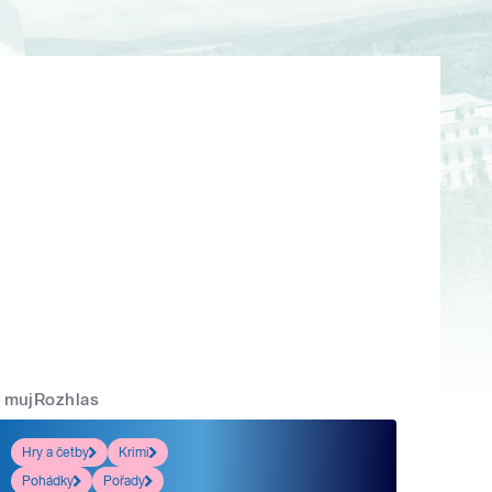
mujRozhlas
Hry a četby
Krimi
Pohádky
Pořady