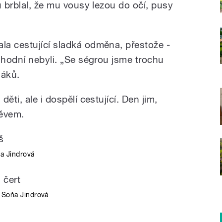
u brblal, že mu vousy lezou do očí, pusy
a cestující sladká odměna, přestože -
 hodní nebyli. „Se ségrou jsme trochu
láků.
ěti, ale i dospělí cestující. Den jim,
měvem.
a Jindrová
:
Soňa Jindrová