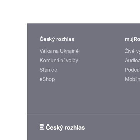
Český rozhlas
mujRo
Válka na Ukrajině
Živé v
Komunální volby
Audioa
Stanice
Podca
eShop
Mobiln