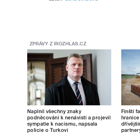
ZPRÁVY Z IROZHLAS.CZ
Naplnil všechny znaky
Finští 
podněcování k nenávisti a projevil
hranice
sympatie k nacismu, napsala
dřívějš
policie o Turkovi
partner