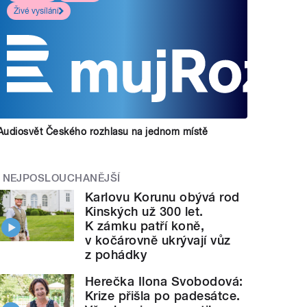
Živé vysílání
Audiosvět Českého rozhlasu na jednom místě
NEJPOSLOUCHANĚJŠÍ
Karlovu Korunu obývá rod
Kinských už 300 let.
K zámku patří koně,
v kočárovně ukrývají vůz
z pohádky
Herečka Ilona Svobodová:
Krize přišla po padesátce.