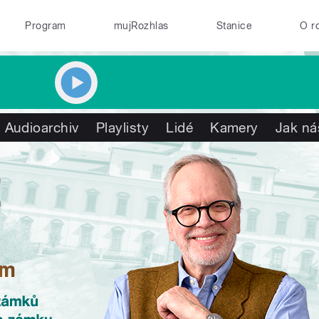
Program
mujRozhlas
Stanice
O r
Audioarchiv
Playlisty
Lidé
Kamery
Jak ná