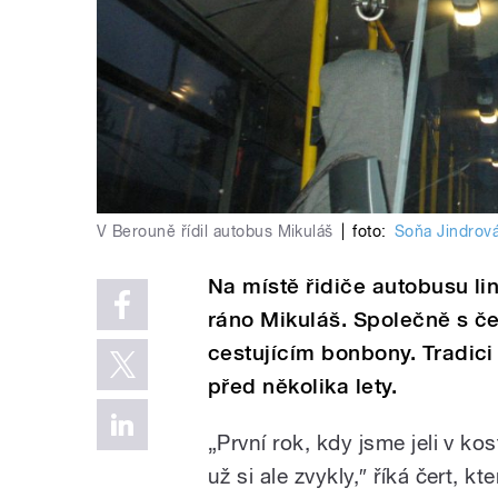
V Berouně řídil autobus Mikuláš
|
foto:
Soňa Jindrov
Na místě řidiče autobusu li
ráno Mikuláš. Společně s č
cestujícím bonbony. Tradic
před několika lety.
„První rok, kdy jsme jeli v k
už si ale zvykly,″ říká čert,