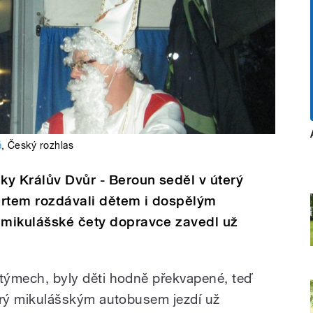
á
,
Český rozhlas
nky Králův Dvůr - Beroun seděl v úterý
ertem rozdávali dětem i dospělým
i mikulášské čety dopravce zavedl už
ostýmech, byly děti hodně překvapené, teď
 který mikulášským autobusem jezdí už