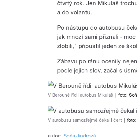
čtvrtý rok. Jen Mikuláš troch
a do volantu.
Po nástupu do autobusu čekal
jak mnozí sami přiznali - moc
zlobili," připustil jeden ze ško
Zábavu po ránu ocenily nejen d
podle jejich slov, začal s ús
V Berouně řídil autobus Mikuláš
|
foto:
Soň
V autobusu samozřejmě čekal i čert
|
foto
autor:
Soňa Jindrová