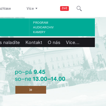
ozhlase
Více
ŽIVĚ
PROGRAM
AUDIOARCHIV
KAMERY
s naladíte
Kontakt
O nás
Více
…