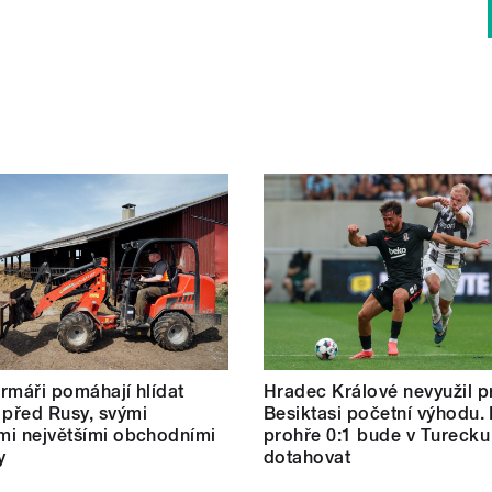
farmáři pomáhají hlídat
Hradec Králové nevyužil pr
 před Rusy, svými
Besiktasi početní výhodu.
ími největšími obchodními
prohře 0:1 bude v Turecku
y
dotahovat