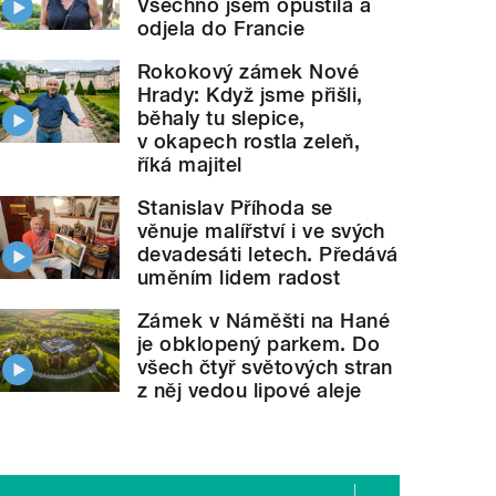
Všechno jsem opustila a
odjela do Francie
Rokokový zámek Nové
Hrady: Když jsme přišli,
běhaly tu slepice,
v okapech rostla zeleň,
říká majitel
Stanislav Příhoda se
věnuje malířství i ve svých
devadesáti letech. Předává
uměním lidem radost
Zámek v Náměšti na Hané
je obklopený parkem. Do
všech čtyř světových stran
z něj vedou lipové aleje