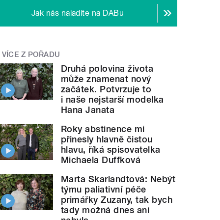
Jak nás naladíte na DABu
VÍCE Z POŘADU
Druhá polovina života
může znamenat nový
začátek. Potvrzuje to
i naše nejstarší modelka
Hana Janata
Roky abstinence mi
přinesly hlavně čistou
hlavu, říká spisovatelka
Michaela Duffková
Marta Skarlandtová: Nebýt
týmu paliativní péče
primářky Zuzany, tak bych
tady možná dnes ani