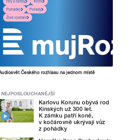
Hry a četby
Krimi
Pohádky
Pořady
Živé vysílání
Audiosvět Českého rozhlasu na jednom místě
NEJPOSLOUCHANĚJŠÍ
Karlovu Korunu obývá rod
Kinských už 300 let.
K zámku patří koně,
v kočárovně ukrývají vůz
z pohádky