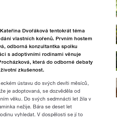
 Kateřina Dvořáková tentokrát téma
edání vlastních kořenů. Prvním hostem
á, odborná konzultantka spolku
ráci s adoptivními rodinami věnuje
Procházková, která do odborné debaty
í životní zkušenost.
neckém ústavu do svých devíti měsíců,
že je adoptovaná, se dozvěděla od
ním věku. Do svých sedmnácti let žila v
aminka nežije. Bára se deset let
dinu vyhledat. V dospělosti se jí to