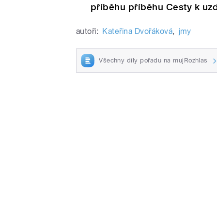
příběhu příběhu Cesty k uzd
autoři:
Kateřina Dvořáková
,
jmy
Všechny díly pořadu na mujRozhlas