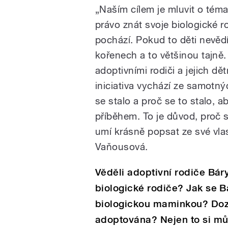
„Naším cílem je mluvit o tém
právo znát svoje biologické r
pochází. Pokud to děti nevědí
kořenech a to většinou tajně.
adoptivními rodiči a jejich dě
iniciativa vychází ze samotnýc
se stalo a proč se to stalo, 
příběhem. To je důvod, proč 
umí krásně popsat ze své vlas
Vaňousová.
Věděli adoptivní rodiče Bár
biologické rodiče? Jak se B
biologickou maminkou? Doz
adoptována? Nejen to si m