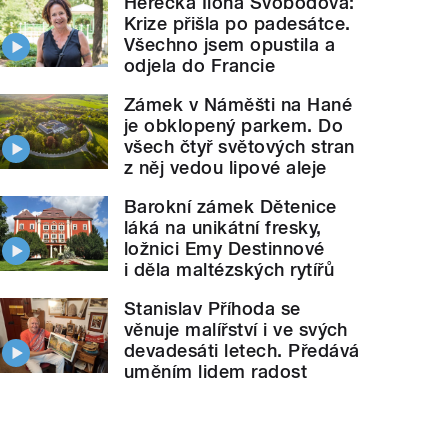
Herečka Ilona Svobodová:
Krize přišla po padesátce.
Všechno jsem opustila a
odjela do Francie
Zámek v Náměšti na Hané
je obklopený parkem. Do
všech čtyř světových stran
z něj vedou lipové aleje
Barokní zámek Dětenice
láká na unikátní fresky,
ložnici Emy Destinnové
i děla maltézských rytířů
Stanislav Příhoda se
věnuje malířství i ve svých
devadesáti letech. Předává
uměním lidem radost