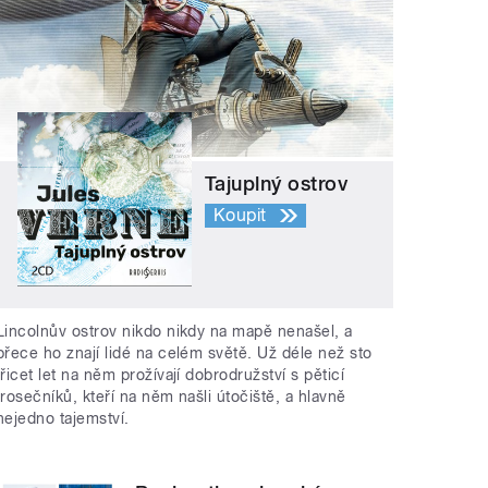
Tajuplný ostrov
Koupit
Lincolnův ostrov nikdo nikdy na mapě nenašel, a
přece ho znají lidé na celém světě. Už déle než sto
třicet let na něm prožívají dobrodružství s pěticí
trosečníků, kteří na něm našli útočiště, a hlavně
nejedno tajemství.