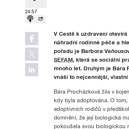
24:57
V Cestě k uzdravení otevírá
náhradní rodinné péče a hl
pořadu je Barbora Vaňousov
SEFAM
, která se sociální p
mnoho let. Druhým je Bára 
vnáší to nejcennější, vlastn
Bára Procházková žila v koje
kdy byla adoptována. O tom, 
adoptivních rodičů v předškol
domnění, že její biologická m
pokoušela svou biologickou ro