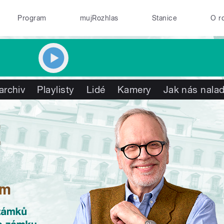
Program
mujRozhlas
Stanice
O r
archiv
Playlisty
Lidé
Kamery
Jak nás nalad