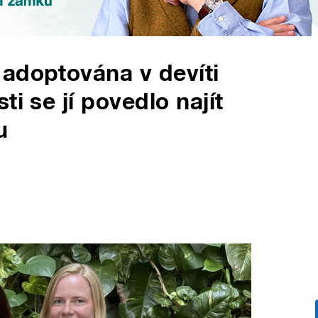
adoptována v devíti
i se jí povedlo najít
u