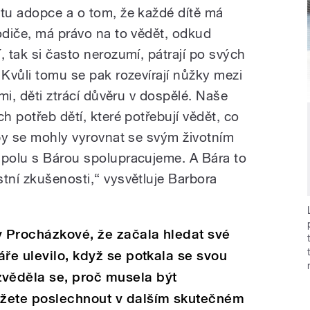
atu adopce a o tom, že každé dítě má
odiče, má právo na to vědět, odkud
, tak si často nerozumí, pátrají po svých
 Kvůli tomu se pak rozevírají nůžky mezi
tmi, děti ztrácí důvěru v dospělé. Naše
h potřeb dětí, které potřebují vědět, co
aby se mohly vyrovnat se svým životním
spolu s Bárou spolupracujeme. A Bára to
tní zkušenosti,“ vysvětluje Barbora
y Procházkové, že začala hledat své
áře ulevilo, když se potkala se svou
věděla se, proč musela být
ůžete poslechnout v dalším skutečném