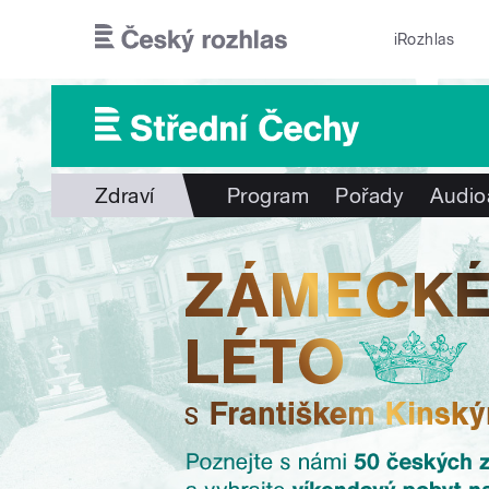
Přejít k hlavnímu obsahu
iRozhlas
Zdraví
Program
Pořady
Audio