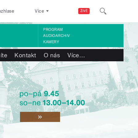
ozhlase
Více
ŽIVĚ
PROGRAM
AUDIOARCHIV
KAMERY
íte
Kontakt
O nás
Více
…