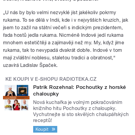
„U nás by bylo velmi nezvyklé jíst jakékoliv pokrmy
rukama. To se dělá v Indii, kde i v nejvyšších kruzích, jak
jsem to zažil na státní večeři s indickým prezidentem,
řada hostů jedla rukama. Nicméně Indové jedí rukama
mnohem estetičtěji a zajímavěji než my. My, když jíme
rukama, tak to nevypadá dvakrát dobře. Indové v tom
mají zvláštní noblesu, staletou tradici a obratnost,“
uzavírá Ladislav Špaček.
KE KOUPI V E-SHOPU RADIOTEKA.CZ
Patrik Rozehnal: Pochoutky z horské
chaloupky
Nová kuchařka je volným pokračováním
knižního hitu Pochoutky z chaloupky.
Vychutnejte si sto skvělých chalupářských
receptů!
Koupit