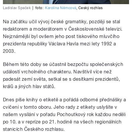
Ladislav Špaček
|
foto:
Karolína Němcová
,
Český rozhlas
Na začátku učil vývoj české gramatiky, později se stal
redaktorem a moderátorem v Československé televizi.
Nejznámější byl ovšem jeho post tiskového mluvčího
prezidenta republiky Václava Havla mezi lety 1992 a
2003.
Během této doby se účastnil bezpočtu společenských
událostí vrcholného charakteru. Navštívil více než
padesát zemí světa, setkal se s desítkami prezidentů,
králů a jiných hlav států.
Dnes píše knihy o etiketě a pořádá odborné přednášky a
cvičení v tomto oboru. Jeho rady z etikety uslyšíte v
našem vysílání v pořadu Pochoutkový rok každou neděli
po 10. a v repríze po 21. hodině na všech regionálních
stanicích Českého rozhlasu.