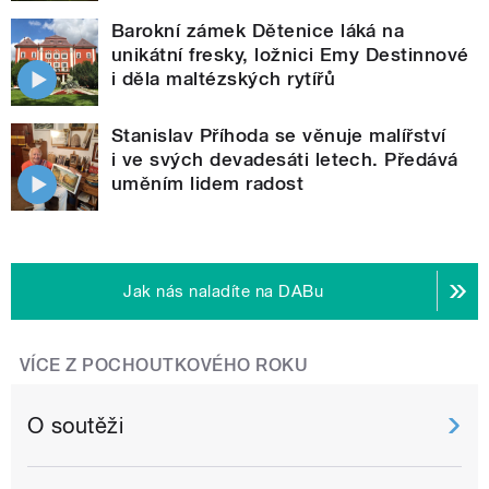
Barokní zámek Dětenice láká na
unikátní fresky, ložnici Emy Destinnové
i děla maltézských rytířů
Stanislav Příhoda se věnuje malířství
i ve svých devadesáti letech. Předává
uměním lidem radost
Jak nás naladíte na DABu
VÍCE Z POCHOUTKOVÉHO ROKU
O soutěži