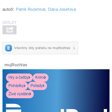
autoři:
Patrik Rozehnal
,
Dana Josefová
Všechny díly pořadu na mujRozhlas
mujRozhlas
Hry a četby
Krimi
Pohádky
Pořady
Živé vysílání