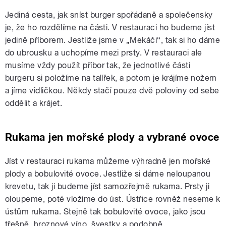
Jediná cesta, jak sníst burger spořádaně a společensky
je, že ho rozdělíme na části. V restauraci ho budeme jíst
jedině příborem. Jestliže jsme v „Mekáči“, tak si ho dáme
do ubrousku a uchopíme mezi prsty. V restauraci ale
musíme vždy použít příbor tak, že jednotlivé části
burgeru si položíme na talířek, a potom je krájíme nožem
a jíme vidličkou. Někdy stačí pouze dvě poloviny od sebe
oddělit a krájet.
Rukama jen mořské plody a vybrané ovoce
Jíst v restauraci rukama můžeme výhradně jen mořské
plody a bobulovité ovoce. Jestliže si dáme neloupanou
krevetu, tak ji budeme jíst samozřejmě rukama. Prsty ji
oloupeme, poté vložíme do úst. Ústřice rovněž neseme k
ústům rukama. Stejně tak bobulovité ovoce, jako jsou
třešně, hroznové víno, švestky a podobně.