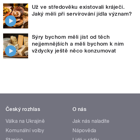
Už ve středověku existovali kráječi.
Jaký měli při servírování jídla význam?
Sýry bychom měli jíst od těch
nejjemnějších a měli bychom k nim
vždycky ještě něco konzumovat
Český rozhlas
O nás
Válka na Ukrajině
Jak nás naladíte
Komunální volby
Nápověda
Stanice
Lidé v rádiu