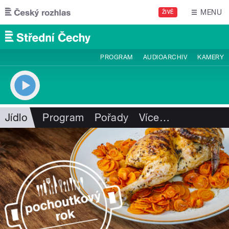
Přejít k hlavnímu obsahu
MENU
ŽIVĚ
PROGRAM
AUDIOARCHIV
KAMERY
Jídlo
Program
Pořady
Více
…