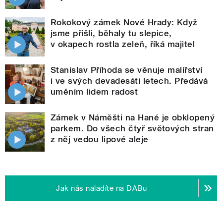
Rokokový zámek Nové Hrady: Když
jsme přišli, běhaly tu slepice,
v okapech rostla zeleň, říká majitel
Stanislav Příhoda se věnuje malířství
i ve svých devadesáti letech. Předává
uměním lidem radost
Zámek v Náměšti na Hané je obklopený
parkem. Do všech čtyř světových stran
z něj vedou lipové aleje
Jak nás naladíte na DABu