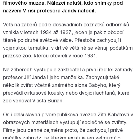
filmového muzea. Nálezci netuší, kdo snímky pod
názvem V říši profesora Jandy natočil.
Většina záběrů podle dosavadních poznatků odborníků
vznikla v letech 1934 až 1937, jeden je pak z období
těsně po druhé světové válce. Přestože zachycují i
vojenskou tematiku, v drtivé většině se věnují počátkům
pražské zoo, kterou otevřeli v roce 1931.
Na záběrech vystupuje zakladatel a první ředitel zahrady
profesor Jiří Janda i jeho manželka. Zachycují také
několik zvířat včetně známého slona Babyho, který
předvádí cirkusové kousky nebo dvojici lachtanů, které
zoo věnoval Vlasta Burian.
On i další slavná prvorepubliková hvězda Zita Kabátová v
obrazových materiálech vystupují společně se zvířaty.
Filmy jsou cenné zejména proto, že zachycují právě
počátky zahrady, ke kterým existuje jen velmi málo