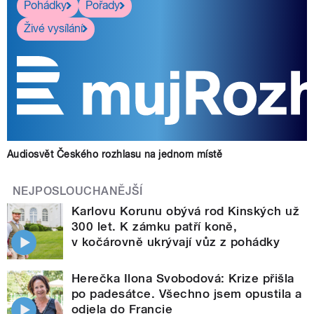
Pohádky
Pořady
Živé vysílání
Audiosvět Českého rozhlasu na jednom místě
NEJPOSLOUCHANĚJŠÍ
Karlovu Korunu obývá rod Kinských už
300 let. K zámku patří koně,
v kočárovně ukrývají vůz z pohádky
Herečka Ilona Svobodová: Krize přišla
po padesátce. Všechno jsem opustila a
odjela do Francie