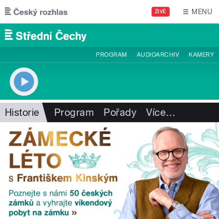
Přejít k hlavnímu obsahu
MENU
ŽIVĚ
PROGRAM
AUDIOARCHIV
KAMERY
Historie
Program
Pořady
Více
…