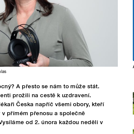
hlas
ocný? A přesto se nám to může stát.
enti prožili na cestě k uzdravení.
ékaři Česka napříč všemi obory, kteří
ty v přímém přenosu a společně
Vysíláme od 2. února každou neděli v