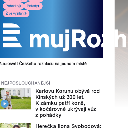
Pohádky
Pořady
Živé vysílání
Audiosvět Českého rozhlasu na jednom místě
NEJPOSLOUCHANĚJŠÍ
Karlovu Korunu obývá rod
Kinských už 300 let.
K zámku patří koně,
v kočárovně ukrývají vůz
z pohádky
Herečka Ilona Svobodová: