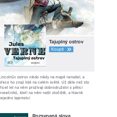
Tajuplný ostrov
Koupit
Lincolnův ostrov nikdo nikdy na mapě nenašel, a
přece ho znají lidé na celém světě. Už déle než sto
třicet let na něm prožívají dobrodružství s pěticí
trosečníků, kteří na něm našli útočiště, a hlavně
nejedno tajemství.
Rozsypaná slova