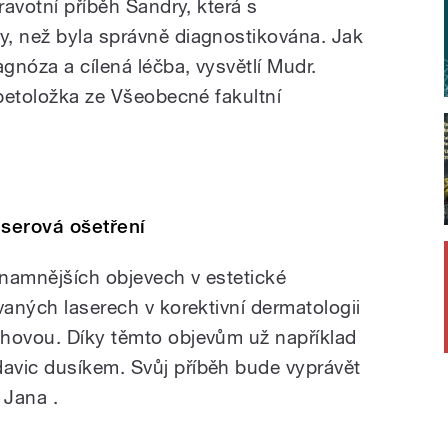
ravotní příběh Sandry, která s
, než byla správně diagnostikována. Jak
agnóza a cílená léčba, vysvětlí Mudr.
abetoložka ze Všeobecné fakultní
aserová ošetření
namnějších objevech v estetické
vaných laserech v korektivní dermatologii
chovou. Díky těmto objevům už například
avic dusíkem. Svůj příběh bude vyprávět
 Jana .