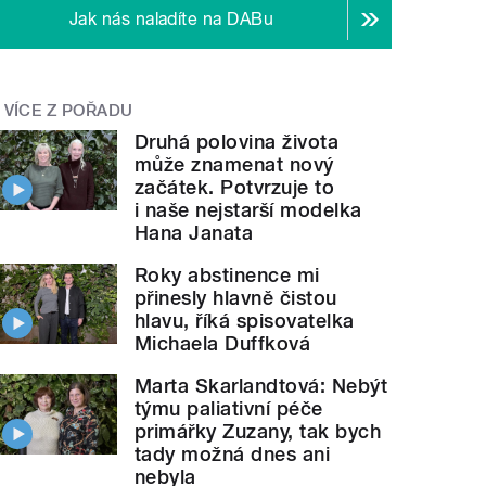
Jak nás naladíte na DABu
VÍCE Z POŘADU
Druhá polovina života
může znamenat nový
začátek. Potvrzuje to
i naše nejstarší modelka
Hana Janata
Roky abstinence mi
přinesly hlavně čistou
hlavu, říká spisovatelka
Michaela Duffková
Marta Skarlandtová: Nebýt
týmu paliativní péče
primářky Zuzany, tak bych
tady možná dnes ani
nebyla