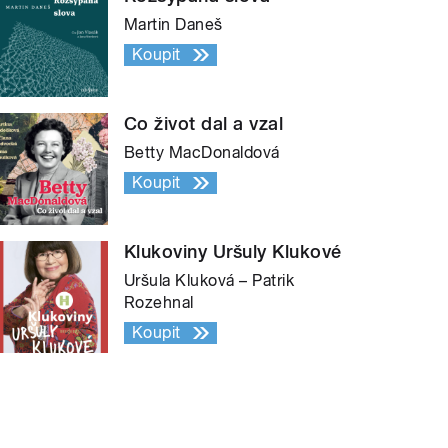
Martin Daneš
Koupit
Co život dal a vzal
Betty MacDonaldová
Koupit
Klukoviny Uršuly Klukové
Uršula Kluková – Patrik
Rozehnal
Koupit