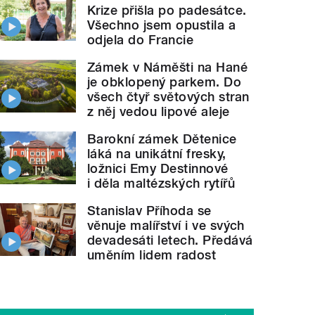
Krize přišla po padesátce.
Všechno jsem opustila a
odjela do Francie
Zámek v Náměšti na Hané
je obklopený parkem. Do
všech čtyř světových stran
z něj vedou lipové aleje
Barokní zámek Dětenice
láká na unikátní fresky,
ložnici Emy Destinnové
i děla maltézských rytířů
Stanislav Příhoda se
věnuje malířství i ve svých
devadesáti letech. Předává
uměním lidem radost