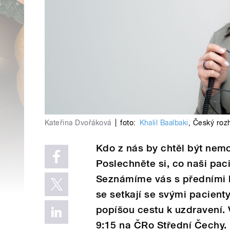
Kateřina Dvořáková
|
foto:
Khalil Baalbaki
,
Český roz
Kdo z nás by chtěl být nem
Poslechněte si, co naši paci
Seznámíme vás s předními l
se setkají se svými pacien
popíšou cestu k uzdravení. 
9:15 na ČRo Střední Čechy.