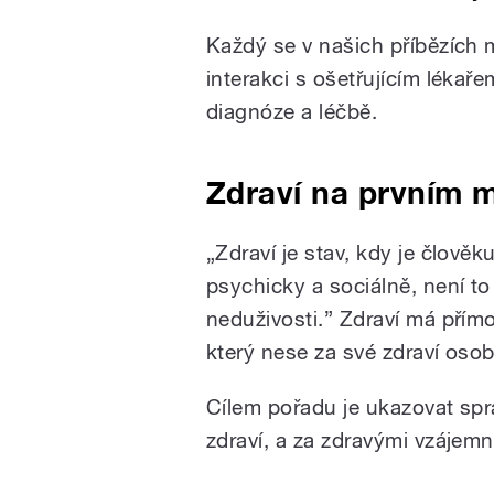
Každý se v našich příbězích 
interakci s ošetřujícím lékař
diagnóze a léčbě.
Zdraví na prvním m
„Zdraví je stav, kdy je člověk
psychicky a sociálně, není t
neduživosti.” Zdraví má přímo
který nese za své zdraví oso
Cílem pořadu je ukazovat sp
zdraví, a za zdravými vzájemn