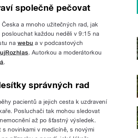
aví společně pečovat
ře Česka a mnoho užitečných rad, jak
 poslouchat každou neděli v 9:15 na
stu na
webu
a v podcastových
ujRozhlas
. Autorkou a moderátorkou
vá
.
desítky správných rad
běhy pacientů a jejich cesta k uzdravení
kaře. Posluchači tak mohou sledovat
onemocnění až po šťastný výsledek.
 s novinkami v medicíně, s novými