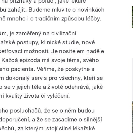
na příznaky a poradí, jaké lékaře
čbu zahájit. Budeme mluvite o novinkách
čně mnoho i o tradičním způsobu léčby.
m, je zaměřený na civilizační
ařské postupy, klinické studie, nové
šetřovací možnosti. Je nositelem naděje
jí. Každá epizoda má svoje téma, svého
jeho pacienta. Věříme, že poskytne s
dokonalý servis pro všechny, kteří se
o se v jejich těle a životě odehrává, jaké
 kvality života či vyléčení.
noho posluchačů, že se o něm budou
doporučení, a že se zasadíme o silnější
ěchů, za kterými stojí silné lékařské