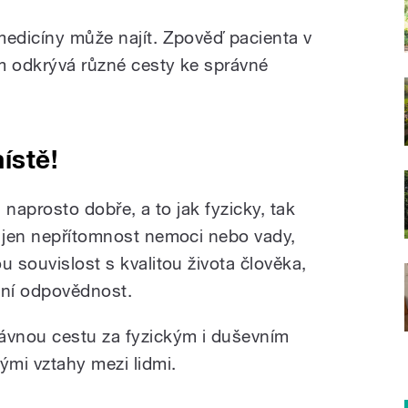
medicíny může najít. Zpověď pacienta v
em odkrývá různé cesty ke správné
ístě!
u naprosto dobře, a to jak fyzicky, tak
o jen nepřítomnost nemoci nebo vady,
u souvislost s kvalitou života člověka,
bní odpovědnost.
rávnou cestu za fyzickým i duševním
ými vztahy mezi lidmi.