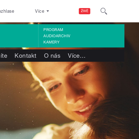
ozhlase
Více
ŽIVĚ
PROGRAM
AUDIOARCHIV
KAMERY
íte
Kontakt
O nás
Více
…