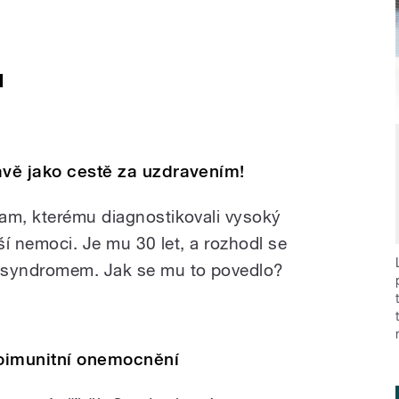
u
avě jako cestě za uzdravením!
am, kterému diagnostikovali vysoký
alší nemoci. Je mu 30 let, a rozhodl se
 syndromem. Jak se mu to povedlo?
toimunitní onemocnění