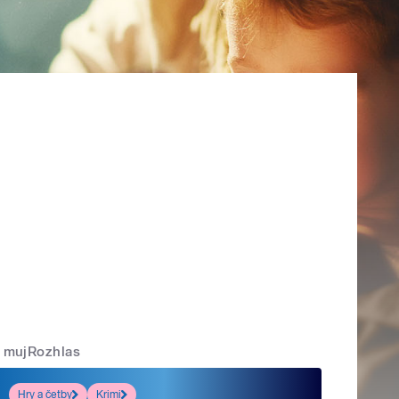
mujRozhlas
Hry a četby
Krimi