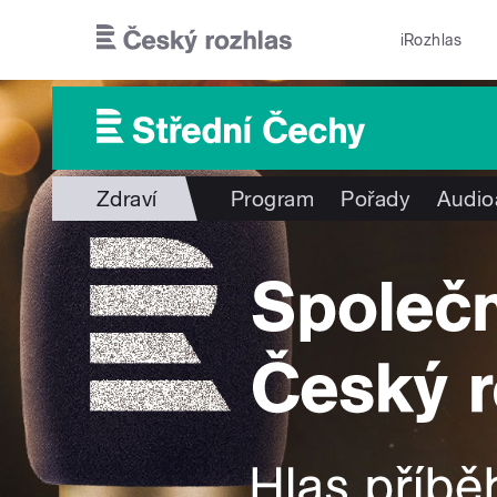
Přejít k hlavnímu obsahu
iRozhlas
Zdraví
Program
Pořady
Audio