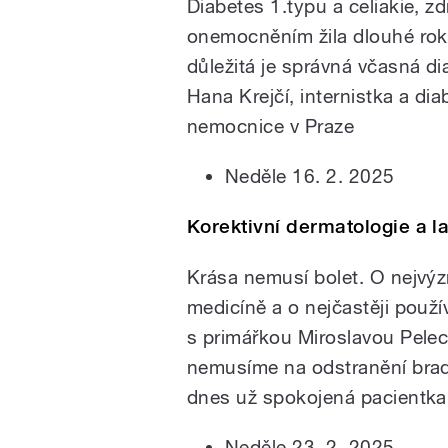
Diabetes 1.typu a celiakie, zd
onemocněním žila dlouhé roky
důležitá je správná včasná di
Hana Krejčí, internistka a di
nemocnice v Praze
Neděle 16. 2. 2025
Korektivní dermatologie a l
Krása nemusí bolet. O nejvýz
medicíně a o nejčastěji použí
s primářkou Miroslavou Pele
nemusíme na odstranění brad
dnes už spokojená pacientka
Neděle 23. 2. 2025