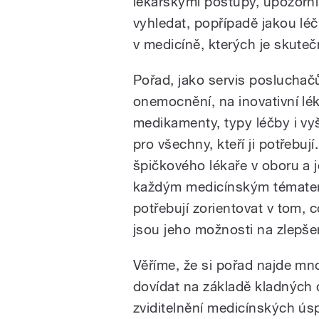
lékařskými postupy, upozorní 
vyhledat, popřípadě jakou lé
v medicíně, kterých je skute
Pořad, jako servis posluchačů
onemocnění, na inovativní lék
medikamenty, typy léčby i vy
pro všechny, kteří ji potřebu
špičkového lékaře v oboru a 
každým medicínským tématem 
potřebují zorientovat v tom, c
jsou jeho možnosti na zlepšení
Věříme, že si pořad najde m
dovídat na základě kladných 
zviditelnění medicínských úsp