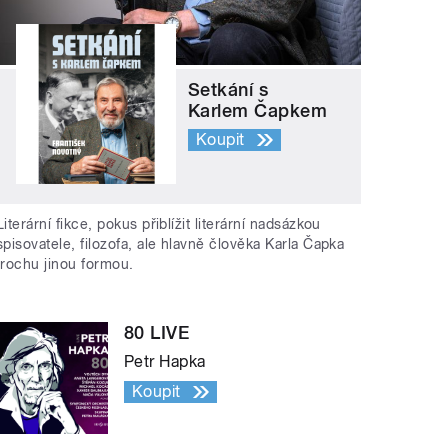
Setkání s
Karlem Čapkem
Koupit
Literární fikce, pokus přiblížit literární nadsázkou
spisovatele, filozofa, ale hlavně člověka Karla Čapka
trochu jinou formou.
80 LIVE
Petr Hapka
Koupit