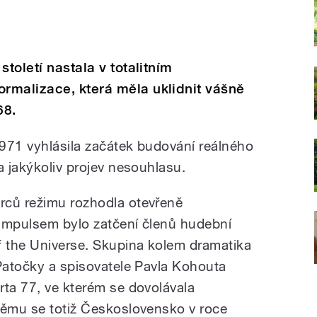
století nastala v totalitním
rmalizace, která měla uklidnit vášně
68.
971 vyhlásila začátek budování reálného
a jakýkoliv projev nesouhlasu.
rců režimu rozhodla otevřeně
 impulsem bylo zatčení členů hudební
f the Universe. Skupina kolem dramatika
 Patočky a spisovatele Pavla Kohouta
rta 77, ve kterém se dovolávala
němu se totiž Československo v roce