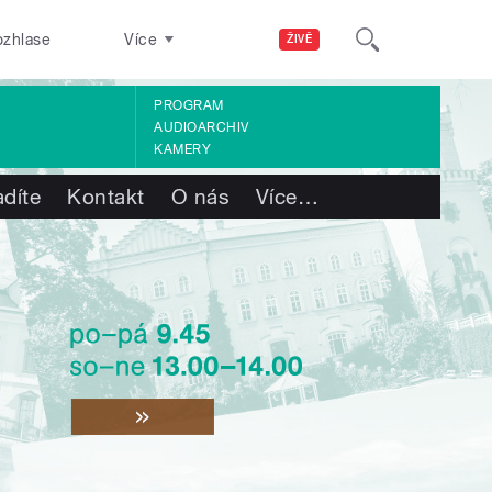
ozhlase
Více
ŽIVĚ
PROGRAM
AUDIOARCHIV
KAMERY
adíte
Kontakt
O nás
Více
…