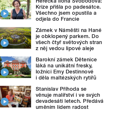
Herečka Ilona Svobodová:
Krize přišla po padesátce.
Všechno jsem opustila a
odjela do Francie
Zámek v Náměšti na Hané
je obklopený parkem. Do
všech čtyř světových stran
z něj vedou lipové aleje
Barokní zámek Dětenice
láká na unikátní fresky,
ložnici Emy Destinnové
i děla maltézských rytířů
Stanislav Příhoda se
věnuje malířství i ve svých
devadesáti letech. Předává
uměním lidem radost