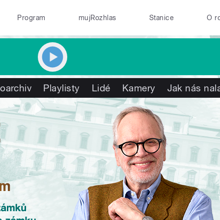
Program
mujRozhlas
Stanice
O r
oarchiv
Playlisty
Lidé
Kamery
Jak nás nal