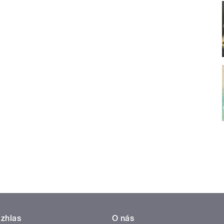
zhlas
O nás