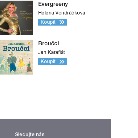
Evergreeny
Helena Vondráčková
Koupit
Broučci
Jan Karafiát
Koupit
Sledujte nás