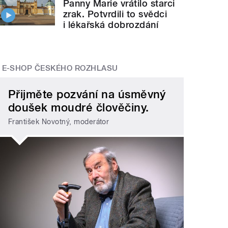
Panny Marie vrátilo starci
zrak. Potvrdili to svědci
i lékařská dobrozdání
E-SHOP ČESKÉHO ROZHLASU
Přijměte pozvání na úsměvný
doušek moudré člověčiny.
František Novotný, moderátor