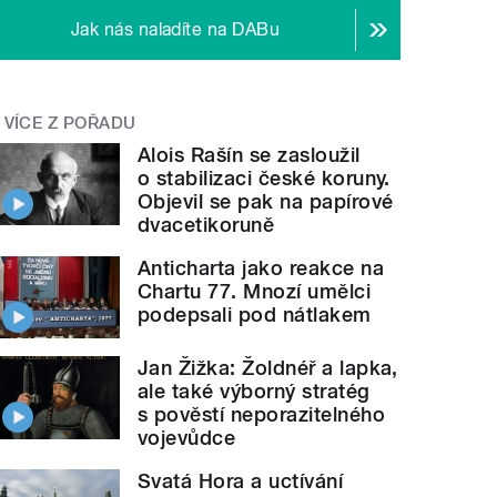
Jak nás naladíte na DABu
VÍCE Z POŘADU
Alois Rašín se zasloužil
o stabilizaci české koruny.
Objevil se pak na papírové
dvacetikoruně
Anticharta jako reakce na
Chartu 77. Mnozí umělci
podepsali pod nátlakem
Jan Žižka: Žoldnéř a lapka,
ale také výborný stratég
s pověstí neporazitelného
vojevůdce
Svatá Hora a uctívání