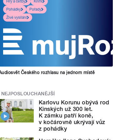
Hry a četby
Krimi
Pohádky
Pořady
Živé vysílání
Audiosvět Českého rozhlasu na jednom místě
NEJPOSLOUCHANĚJŠÍ
Karlovu Korunu obývá rod
Kinských už 300 let.
K zámku patří koně,
v kočárovně ukrývají vůz
z pohádky