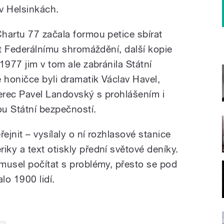
v Helsinkách.
hartu 77 začala formou petice sbírat
at Federálnímu shromáždění, další kopie
1977 jim v tom ale zabránila Státní
honičce byli dramatik Václav Havel,
herec Pavel Landovský s prohlášením i
u Státní bezpečností.
ejnit – vysílaly o ní rozhlasové stanice
ky a text otiskly přední světové deníky.
musel počítat s problémy, přesto se pod
lo 1900 lidí.