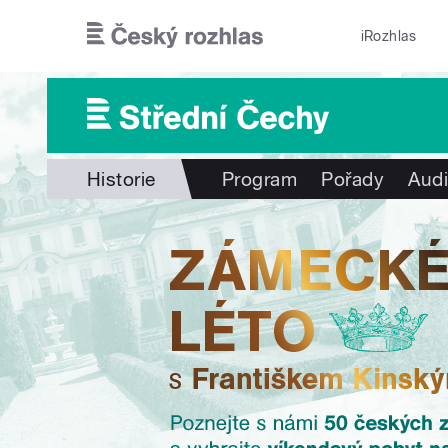
Přejít k hlavnímu obsahu
iRozhlas
Historie
Program
Pořady
Audi