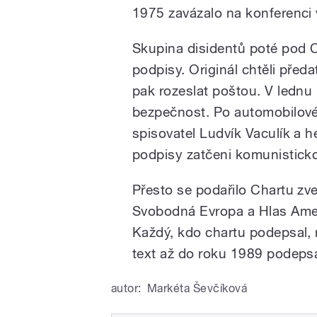
1975 zavázalo na konferenci 
Skupina disidentů poté pod C
podpisy. Originál chtěli před
pak rozeslat poštou. V lednu 
bezpečnost. Po automobilové 
spisovatel Ludvík Vaculík a 
podpisy zatčeni komunisticko
Přesto se podařilo Chartu zveř
Svobodná Evropa a Hlas Ameri
Každý, kdo chartu podepsal, 
text až do roku 1989 podepsa
autor:
Markéta Ševčíková