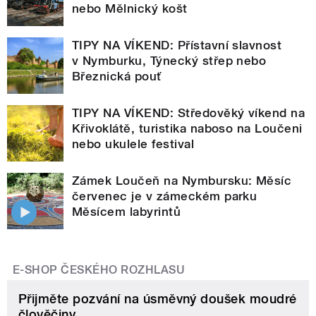
nebo Mělnický košt
TIPY NA VÍKEND: Přístavní slavnost
v Nymburku, Týnecký střep nebo
Březnická pouť
TIPY NA VÍKEND: Středověký víkend na
Křivoklátě, turistika naboso na Loučeni
nebo ukulele festival
Zámek Loučeň na Nymbursku: Měsíc
červenec je v zámeckém parku
Měsícem labyrintů
E-SHOP ČESKÉHO ROZHLASU
Přijměte pozvání na úsměvný doušek moudré
člověčiny.