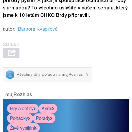
přírody pyšní? A jaká je spolupráce ochránců přírody
s armádou? To všechno uslyšíte v našem seriálu, který
jsme k 10 letům CHKO Brdy připravili.
autor:
Barbora Kvapilová
Všechny díly pořadu na mujRozhlas
mujRozhlas
Hry a četby
Krimi
Pohádky
Pořady
Živé vysílání