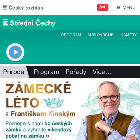
Přejít k hlavnímu obsahu
MENU
ŽIVĚ
PROGRAM
AUDIOARCHIV
KAMERY
Příroda
Program
Pořady
Více
…