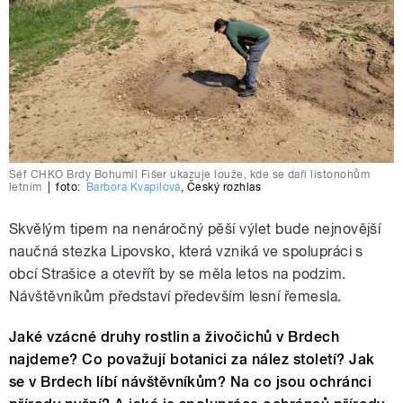
Šéf CHKO Brdy Bohumil Fišer ukazuje louže, kde se daří listonohům
letním
|
foto:
Barbora Kvapilová
,
Český rozhlas
Skvělým tipem na nenáročný pěší výlet bude nejnovější
naučná stezka Lipovsko, která vzniká ve spolupráci s
obcí Strašice a otevřít by se měla letos na podzim.
Návštěvníkům představí především lesní řemesla.
Jaké vzácné druhy rostlin a živočichů v Brdech
najdeme? Co považují botanici za nález století? Jak
se v Brdech líbí návštěvníkům? Na co jsou ochránci