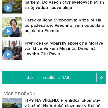
parkem. Do všech čtyř světových stran
z něj vedou lipové aleje
Herečka Ilona Svobodová: Krize přišla
po padesátce. Všechno jsem opustila a
odjela do Francie
První český rybářský spolek na Moravě
vznikl ve Velkém Meziříčí. Dnes má
i svého Otu Pavla
Jak nás naladíte na DABu
VÍCE Z POŘADU
TIPY NA VÍKEND: Přehlídka lokomotiv
v Lužné, Historické slavnosti v Kolíně