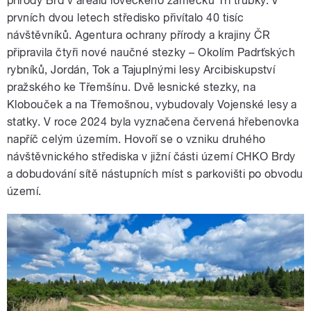
přírody Brd v areálu loveckého zámečku Tři trubky. V
prvních dvou letech středisko přivítalo 40 tisíc
návštěvníků. Agentura ochrany přírody a krajiny ČR
připravila čtyři nové naučné stezky – Okolím Padrťských
rybníků, Jordán, Tok a Tajuplnými lesy Arcibiskupství
pražského ke Třemšínu. Dvě lesnické stezky, na
Klobouček a na Třemošnou, vybudovaly Vojenské lesy a
statky. V roce 2024 byla vyznačena červená hřebenovka
napříč celým územím. Hovoří se o vzniku druhého
návštěvnického střediska v jižní části území CHKO Brdy
a dobudování sítě nástupních míst s parkovišti po obvodu
území.