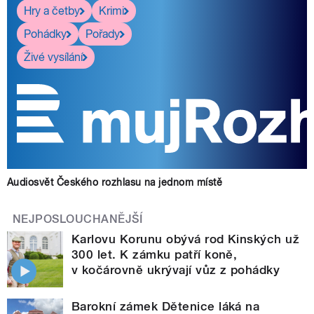
Hry a četby
Krimi
Pohádky
Pořady
Živé vysílání
Audiosvět Českého rozhlasu na jednom místě
NEJPOSLOUCHANĚJŠÍ
Karlovu Korunu obývá rod Kinských už
300 let. K zámku patří koně,
v kočárovně ukrývají vůz z pohádky
Barokní zámek Dětenice láká na