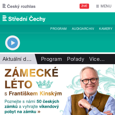
Přejít k hlavnímu obsahu
MENU
ŽIVĚ
PROGRAM
AUDIOARCHIV
KAMERY
Aktuální dění
Program
Pořady
Více
…