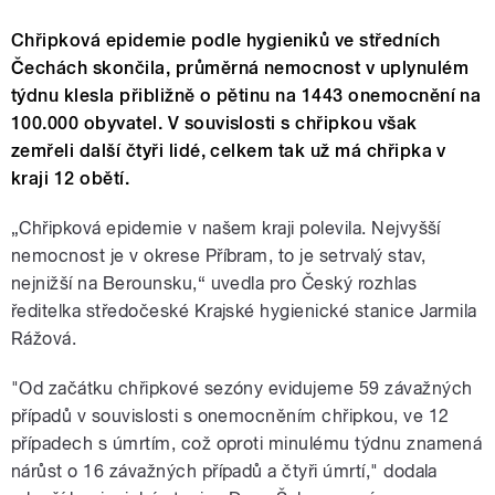
Chřipková epidemie podle hygieniků ve středních
Čechách skončila, průměrná nemocnost v uplynulém
týdnu klesla přibližně o pětinu na 1443 onemocnění na
100.000 obyvatel. V souvislosti s chřipkou však
zemřeli další čtyři lidé, celkem tak už má chřipka v
kraji 12 obětí.
„Chřipková epidemie v našem kraji polevila. Nejvyšší
nemocnost je v okrese Příbram, to je setrvalý stav,
nejnižší na Berounsku,“ uvedla pro Český rozhlas
ředitelka středočeské Krajské hygienické stanice Jarmila
Rážová.
"Od začátku chřipkové sezóny evidujeme 59 závažných
případů v souvislosti s onemocněním chřipkou, ve 12
případech s úmrtím, což oproti minulému týdnu znamená
nárůst o 16 závažných případů a čtyři úmrtí," dodala