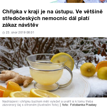
Chřipka v kraji je na ústupu. Ve většině
středočeských nemocnic dál platí
zákaz návštěv
23. únor 2019 08:01
Nachlazení i chřipku bychom měli vyležet a uvařit si k tomu třeba
zázvorový čaj s citronem (ilustrační foto)
|
foto:
Fotobanka Pixabay