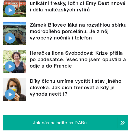
unikátní fresky, ložnici Emy Destinnové
i děla maltézských rytířů
Zámek Bílovec láká na rozsáhlou sbírku
modrobílého porcelánu. Je z něj
vyrobený nočník i telefon
Herečka Ilona Svobodová: Krize přišla
po padesátce. Všechno jsem opustila a
odjela do Francie
Díky čichu umíme vycítit i stav jiného
člověka. Jak čich trénovat a kdy je
výhoda necítit?
Jak nás naladíte na DABu