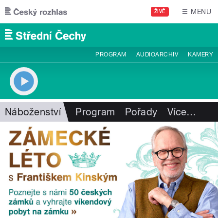
Přejít k hlavnímu obsahu
MENU
ŽIVĚ
PROGRAM
AUDIOARCHIV
KAMERY
Náboženství
Program
Pořady
Více
…