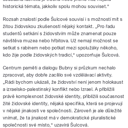
historická témata, jakkoliv spolu mohou souviset.“
Rozsah znalostí podle Šulcové souvisí i s možností mít s
žitou židovskou zkušeností nějaký kontakt. „Pro řadu
studentů setkání s židovstvím může znamenat pouze
návštěva muzea nebo hřbitova. Už nemají možnost se
setkat s rabínem nebo potkat mezi spolužáky někoho,
kdo žije podle židovských tradicí,“ upozorňuje Šulcová.
Centrum paměti a dialogu Bubny si průzkum nechalo
zpracovat, aby dobře zacílilo své vzdělávací aktivity.
„Rádi bychom ukázali, že židovství není jenom holokaust
a izraelsko-palestinský konflikt nebo Izrael. A přiblížili
právě komplexnost židovské identity, přiblížili současnost
žité židovské identity, nějaká specifika, která se projevují
v nějaké jinakosti ve společnosti. Zároveň je ale důležité
vnímat, že ta jinakost má v demokratické pluralistické
společnosti své místo,“ uzavírá Šulcová.