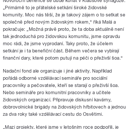
Novoroční benefice se bude konat v Klausové synagoze.
„Primárně to je přátelské setkání široké židovské
komunity. Moc nás těší, že je takový zájem o to setkat se
společně před novým židovským rokem,“ říká Malá a
pokračuje: „Možná právě proto, že ta doba aktuálně není
tak jednoduchá pro židovskou komunitu, jsme opravdu
moc rádi, že jsme vyprodaní. Taky proto, že účelem
setkání je i ta benefiční část. Během večera se vybírají
finanční dary, které potom putují na péči o přeživší šoa.“
Nadační fond ale organizuje i jiné aktivity. Například
pořádá odborné vzdělávací semináře pro sociální
pracovníky a pečovatele, kteří se starají o přeživší šoa.
Nebo semináře pro komunitní pracovníky a učitele
židovských organizací. Připravuje diskusní kavárny,
dobrovolnické brigády na židovských hřbitovech a jednou
za dva roky také vzdělávací cestu do Osvětimi.
„Mazi projekty, které jsme v letošním roce podpořili, je