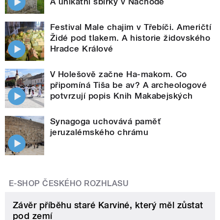
A unikátní sbírky v Náchodě
Festival Male chajim v Třebíči. Američtí
Židé pod tlakem. A historie židovského
Hradce Králové
V Holešově začne Ha-makom. Co
připomíná Tiša be av? A archeologové
potvrzují popis Knih Makabejských
Synagoga uchovává paměť
jeruzalémského chrámu
E-SHOP ČESKÉHO ROZHLASU
Závěr příběhu staré Karviné, který měl zůstat
pod zemí