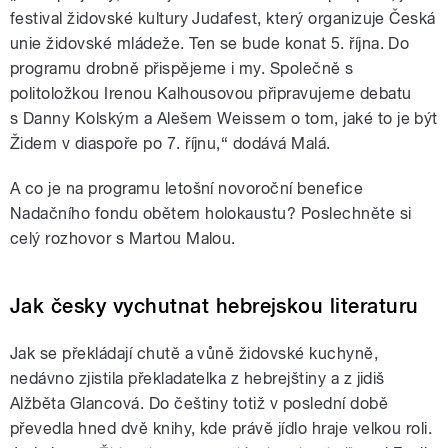
festival židovské kultury Judafest, který organizuje Česká
unie židovské mládeže. Ten se bude konat 5. října. Do
programu drobně přispějeme i my. Společně s
politoložkou Irenou Kalhousovou připravujeme debatu
s Danny Kolským a Alešem Weissem o tom, jaké to je být
Židem v diaspoře po 7. říjnu,“ dodává Malá.
A co je na programu letošní novoroční benefice
Nadačního fondu obětem holokaustu? Poslechněte si
celý rozhovor s Martou Malou.
Jak česky vychutnat hebrejskou literaturu
Jak se překládají chutě a vůně židovské kuchyně,
nedávno zjistila překladatelka z hebrejštiny a z jidiš
Alžběta Glancová. Do češtiny totiž v poslední době
převedla hned dvě knihy, kde právě jídlo hraje velkou roli.