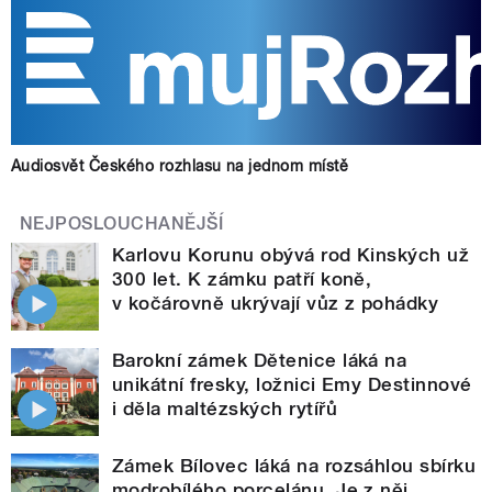
Audiosvět Českého rozhlasu na jednom místě
NEJPOSLOUCHANĚJŠÍ
Karlovu Korunu obývá rod Kinských už
300 let. K zámku patří koně,
v kočárovně ukrývají vůz z pohádky
Barokní zámek Dětenice láká na
unikátní fresky, ložnici Emy Destinnové
i děla maltézských rytířů
Zámek Bílovec láká na rozsáhlou sbírku
modrobílého porcelánu. Je z něj