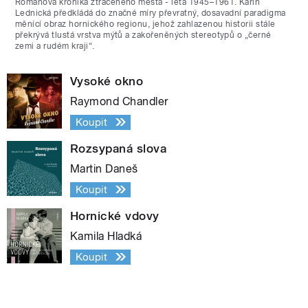
Románová kronika ztraceného města - léta 1945–1961. Karin
Lednická předkládá do značné míry převratný, dosavadní paradigma
měnící obraz hornického regionu, jehož zahlazenou historii stále
překrývá tlustá vrstva mýtů a zakořeněných stereotypů o „černé
zemi a rudém kraji“.
Vysoké okno
Raymond Chandler
Koupit
Rozsypaná slova
Martin Daneš
Koupit
Hornické vdovy
Kamila Hladká
Koupit