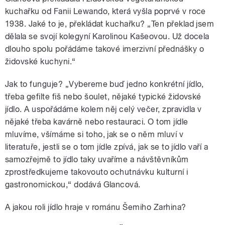
kuchařku od Fanii Lewando, která vyšla poprvé v roce
1938. Jaké to je, překládat kuchařku? „Ten překlad jsem
dělala se svojí kolegyní Karolinou Kašeovou. Už docela
dlouho spolu pořádáme takové imerzivní přednášky o
židovské kuchyni.“
Jak to funguje? „Vybereme buď jedno konkrétní jídlo,
třeba gefilte fiš nebo šoulet, nějaké typické židovské
jídlo. A uspořádáme kolem něj celý večer, zpravidla v
nějaké třeba kavárně nebo restauraci. O tom jídle
mluvíme, všímáme si toho, jak se o něm mluví v
literatuře, jestli se o tom jídle zpívá, jak se to jídlo vaří a
samozřejmě to jídlo taky uvaříme a návštěvníkům
zprostředkujeme takovouto ochutnávku kulturní i
gastronomickou,“ dodává Glancová.
A jakou roli jídlo hraje v románu Šemiho Zarhina?