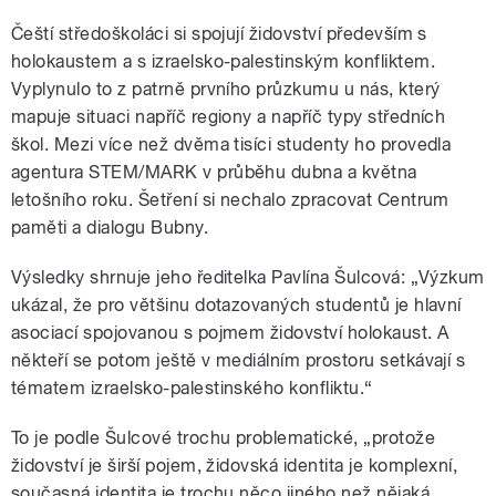
Čeští středoškoláci si spojují židovství především s
holokaustem a s izraelsko-palestinským konfliktem.
Vyplynulo to z patrně prvního průzkumu u nás, který
mapuje situaci napříč regiony a napříč typy středních
škol. Mezi více než dvěma tisíci studenty ho provedla
agentura STEM/MARK v průběhu dubna a května
letošního roku. Šetření si nechalo zpracovat Centrum
paměti a dialogu Bubny.
Výsledky shrnuje jeho ředitelka Pavlína Šulcová:
„Výzkum
ukázal, že pro většinu dotazovaných studentů je hlavní
asociací spojovanou s pojmem židovství holokaust. A
někteří se potom ještě v mediálním prostoru setkávají s
tématem izraelsko-palestinského konfliktu.“
To je podle Šulcové trochu problematické, „protože
židovství je širší pojem, židovská identita je komplexní,
současná identita je trochu něco jiného než nějaká