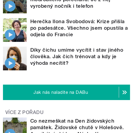
vyrobený nočník i telefon
Herečka Ilona Svobodová: Krize přišla
po padesátce. Všechno jsem opustila a
odjela do Francie
Díky čichu umíme vycítit i stav jiného
člověka. Jak čich trénovat a kdy je
výhoda necítit?
Jak nás naladíte na DABu
VÍCE Z POŘADU
Co nezmeškat na Den židovských
památek. Židovské chutě v Holešově.