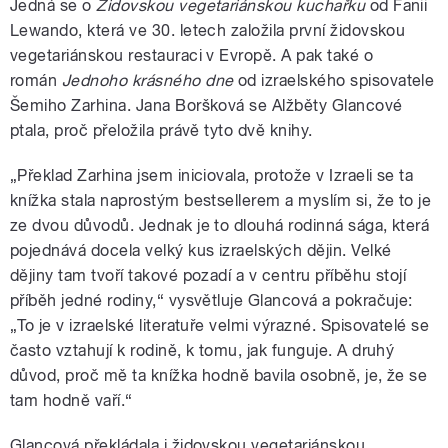
Jedná se o
Židovskou vegetariánskou kuchařku
od Fanii
Lewando, která ve 30. letech založila první židovskou
vegetariánskou restauraci v Evropě. A pak také o
román
Jednoho krásného dne
od izraelského spisovatele
Šemiho Zarhina. Jana Boršková se Alžběty Glancové
ptala, proč přeložila právě tyto dvě knihy.
„Překlad Zarhina jsem iniciovala, protože v Izraeli se ta
knížka stala naprostým bestsellerem a myslím si, že to je
ze dvou důvodů. Jednak je to dlouhá rodinná sága, která
pojednává docela velký kus izraelských dějin. Velké
dějiny tam tvoří takové pozadí a v centru příběhu stojí
příběh jedné rodiny,“ vysvětluje Glancová a pokračuje:
„To je v izraelské literatuře velmi výrazné. Spisovatelé se
často vztahují k rodině, k tomu, jak funguje. A druhý
důvod, proč mě ta knížka hodně bavila osobně, je, že se
tam hodně vaří.“
Glancová překládala i židovskou vegetariánskou