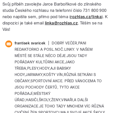
Svůj příběh zavolejte Jarce Barboříkové do zlínského
studia Českého rozhlasu na telefonní číslo 731 800 900
nebo napište sem, přímo pod téma (
rozhlas.cz/linka
). K
dispozici je také email
linka@rozhlas.cz
. Těším se na
Vás!
|
frantisek svaricek
DOBRÝ VEČÉR,PANI
REDAKTORKO A POSL.NOČ.LINKY. V NAŠEM
MĚSTĚ SE STÁLE NĚCO DĚJE.JSOU TADY
POŘÁDANY KULTŮRNI AKCE,JAKO
TŘEBA,PLESY,HODY,AJI BABSKY
HODY,JARMAKY,KOŠTY VÍN,RŮZNÁ SETKÁNI S
OBČANY,SPORTOVNÍ AKCE. PŘED VÁNOCEMA TO
JSOU POCHODY ČERTŮ, TYTO AKCE
POŘÁDAJÍ,MĚSTSKÝ
ÚŘAD,HASIČI,ŠKOLY,ŽENY,VINAŘI,A DALŠI
ORGANIZACE.JE TOHO TADY MNOHEM VÍC RŮZNÁ
CVIČENÍ ŽEN,SPORTOVCI MAJI SVOJE AKCE,ŠKOLY