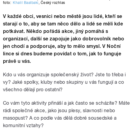
foto:
Khalil Baalbaki
,
Český rozhlas
V každé obci, vesnici nebo městě jsou lidé, kteří se
starají o to, aby se tam něco dělo a lidé se měli kde
potkávat. Někdo pořádá akce, jiný pomáhá s
organizací, další se zapojuje jako dobrovolník nebo
jen chodí a podporuje, aby to mělo smysl. V Noční
lince si dnes budeme povídat o tom, jak to funguje
právě u vás.
Kdo u vás organizuje společenský život? Jste to třeba i
vy? Jaké spolky, kluby nebo skupiny u vás fungují a co
všechno dělají pro ostatní?
Co vám tyto aktivity přináší a jak často se scházíte? Máte
rádi společné akce, jako jsou plesy, slavnosti nebo
masopust? A co podle vás dělá dobré sousedské a
komunitní vztahy?