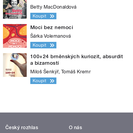
Betty MacDonaldová
Koupit
Moci bez nemoci
Šárka Volemanová
Koupit
100+24 brněnských kuriozit, absurdit
a bizarností
Miloš Šenkýř, Tomáš Kremr
Koupit
Český rozhlas
O nás