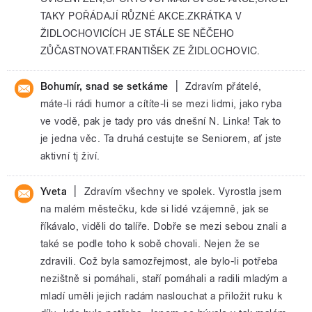
TAKY POŘÁDAJÍ RŮZNÉ AKCE.ZKRÁTKA V
ŽIDLOCHOVICÍCH JE STÁLE SE NĚČEHO
ZŮČASTNOVAT.FRANTIŠEK ZE ŽIDLOCHOVIC.
|
Bohumír, snad se setkáme
Zdravím přátelé,
máte-li rádi humor a cítíte-li se mezi lidmi, jako ryba
ve vodě, pak je tady pro vás dnešní N. Linka! Tak to
je jedna věc. Ta druhá cestujte se Seniorem, ať jste
aktivní tj živí.
|
Yveta
Zdravím všechny ve spolek. Vyrostla jsem
na malém městečku, kde si lidé vzájemně, jak se
říkávalo, viděli do talíře. Dobře se mezi sebou znali a
také se podle toho k sobě chovali. Nejen že se
zdravili. Což byla samozřejmost, ale bylo-li potřeba
nezištně si pomáhali, staří pomáhali a radili mladým a
mladí uměli jejich radám naslouchat a přiložit ruku k