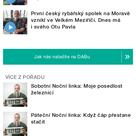
První český rybářský spolek na Moravě
vznikl ve Velkém Meziříčí. Dnes má
i svého Otu Pavla
Jak nás naladíte na DABu
VÍCE Z POŘADU
Sobotní Noční linka: Moje posedlost
železnicí
Páteční Noční linka: Když čáp přestane
stačit