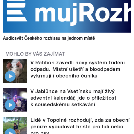
Audiosvět Českého rozhlasu na jednom místě
MOHLO BY VÁS ZAJÍMAT
V Ratiboři zavedli nový systém třídění
odpadu. Místní ušetří a bioodpadem
vykrmují i obecního čuníka
V Jablůnce na Vsetínsku mají živý
adventní kalendář, jde o příležitost
k sousedskému setkávání
Lidé v Topolné rozhodují, zda za obecní
peníze vybudovat hřiště pro lidi nebo
pro psy