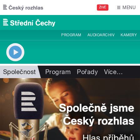
Přejít k hlavnímu obsahu
MENU
ŽIVĚ
PROGRAM
AUDIOARCHIV
KAMERY
Společnost
Program
Pořady
Více
…