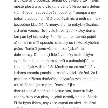
dílu, kde bylo potřeba. Jenom co bývalo v tak malém
městě plesů a bylo vždy „narváno“. Nebo nám dětem
v zimě jeden soused večer „odstrojil“ pumpu a my
běhali s vodou na hřiště a polévali ho, a měli jsem tak
bezpečné kluziště. A nemyslete, to nebyla záležitost
jednoho večera. To trvalo třeba týden každý den a
ten pán byl tak hodný, že nám pumpu denně půjčil,
ačkoli s tím měl spoustu, dnes by se řeklo, zbytečné
práce. Tenkrát jsme všichni tak nějak víc táhli
dohromady. Dnes mají lidé život díky technickým
vymoženostem mnohem snazší a pohodlnější, ale
jsou si nějak vzdálenější. Mnohdy se neznají lidé v
jednom vchodu paneláku, natož v ulici. Možná, že i
proto se z života dnešních lidí vytrácí vzájemná úcta,
cit, slušnost, galantnost. Dneska žiji v
desetitisícovém městě a pokud vím, letos tu byly
všehovšudy dva plesy, a ještě nestály za nic. Škoda.
Přála bych lidem, aby zase aspoň na chvíli dokázali