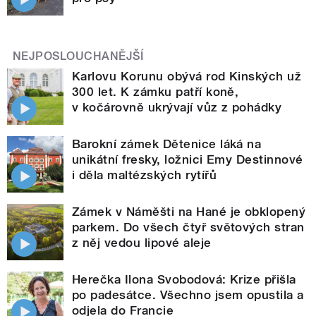
NEJPOSLOUCHANĚJŠÍ
Karlovu Korunu obývá rod Kinských už
300 let. K zámku patří koně,
v kočárovně ukrývají vůz z pohádky
Barokní zámek Dětenice láká na
unikátní fresky, ložnici Emy Destinnové
i děla maltézských rytířů
Zámek v Náměšti na Hané je obklopený
parkem. Do všech čtyř světových stran
z něj vedou lipové aleje
Herečka Ilona Svobodová: Krize přišla
po padesátce. Všechno jsem opustila a
odjela do Francie