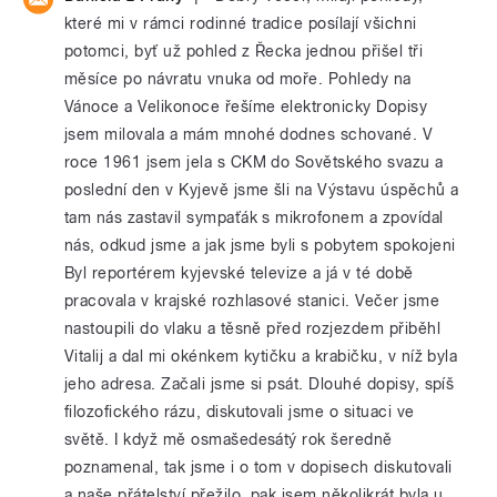
které mi v rámci rodinné tradice posílají všichni
potomci, byť už pohled z Řecka jednou přišel tři
měsíce po návratu vnuka od moře. Pohledy na
Vánoce a Velikonoce řešíme elektronicky Dopisy
jsem milovala a mám mnohé dodnes schované. V
roce 1961 jsem jela s CKM do Sovětského svazu a
poslední den v Kyjevě jsme šli na Výstavu úspěchů a
tam nás zastavil sympaťák s mikrofonem a zpovídal
nás, odkud jsme a jak jsme byli s pobytem spokojeni
Byl reportérem kyjevské televize a já v té době
pracovala v krajské rozhlasové stanici. Večer jsme
nastoupili do vlaku a těsně před rozjezdem přiběhl
Vitalij a dal mi okénkem kytičku a krabičku, v níž byla
jeho adresa. Začali jsme si psát. Dlouhé dopisy, spíš
filozofického rázu, diskutovali jsme o situaci ve
světě. I když mě osmašedesátý rok šeredně
poznamenal, tak jsme i o tom v dopisech diskutovali
a naše přátelství přežilo, pak jsem několikrát byla u