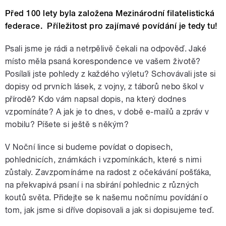
Před 100 lety byla založena Mezinárodní filatelistická
federace. Příležitost pro zajímavé povídání je tedy tu!
Psali jsme je rádi a netrpělivě čekali na odpověď. Jaké
místo měla psaná korespondence ve vašem životě?
Posílali jste pohledy z každého výletu? Schovávali jste si
dopisy od prvních lásek, z vojny, z táborů nebo škol v
přírodě? Kdo vám napsal dopis, na který dodnes
vzpomínáte? A jak je to dnes, v době e-mailů a zpráv v
mobilu? Píšete si ještě s někým?
V Noční lince si budeme povídat o dopisech,
pohlednicích, známkách i vzpomínkách, které s nimi
zůstaly. Zavzpomínáme na radost z očekávání pošťáka,
na překvapivá psaní i na sbírání pohlednic z různých
koutů světa. Přidejte se k našemu nočnímu povídání o
tom, jak jsme si dříve dopisovali a jak si dopisujeme teď.