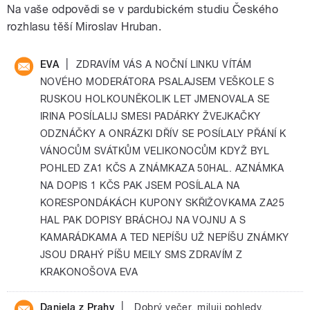
Na vaše odpovědi se v pardubickém studiu Českého
rozhlasu těší Miroslav Hruban.
|
EVA
ZDRAVÍM VÁS A NOČNÍ LINKU VÍTÁM
NOVÉHO MODERÁTORA PSALAJSEM VEŠKOLE S
RUSKOU HOLKOUNĚKOLIK LET JMENOVALA SE
IRINA POSÍLALIJ SMESI PADÁRKY ŽVEJKAČKY
ODZNÁČKY A ONRÁZKI DŘÍV SE POSÍLALY PŘÁNÍ K
VÁNOCŮM SVÁTKŮM VELIKONOCŮM KDYŽ BYL
POHLED ZA1 KČS A ZNÁMKAZA 50HAL. AZNÁMKA
NA DOPIS 1 KČS PAK JSEM POSÍLALA NA
KORESPONDÁKÁCH KUPONY SKŘIŽOVKAMA ZA25
HAL PAK DOPISY BRÁCHOJ NA VOJNU A S
KAMARÁDKAMA A TED NEPÍŠU UŽ NEPÍŠU ZNÁMKY
JSOU DRAHÝ PÍŠU MEILY SMS ZDRAVÍM Z
KRAKONOŠOVA EVA
|
Daniela z Prahy
Dobrý večer, miluji pohledy,