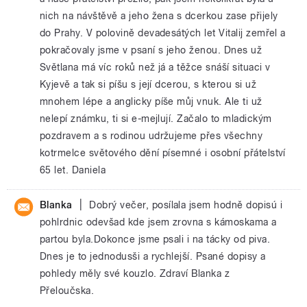
nich na návštěvě a jeho žena s dcerkou zase přijely
do Prahy. V polovině devadesátých let Vitalij zemřel a
pokračovaly jsme v psaní s jeho ženou. Dnes už
Světlana má víc roků než já a těžce snáší situaci v
Kyjevě a tak si píšu s její dcerou, s kterou si už
mnohem lépe a anglicky píše můj vnuk. Ale ti už
nelepí známku, ti si e-mejlují. Začalo to mladickým
pozdravem a s rodinou udržujeme přes všechny
kotrmelce světového dění písemné i osobní přátelství
65 let. Daniela
|
Blanka
Dobrý večer, posílala jsem hodně dopisú i
pohlrdnic odevšad kde jsem zrovna s kámoskama a
partou byla.Dokonce jsme psali i na tácky od piva.
Dnes je to jednodusši a rychlejší. Psané dopisy a
pohledy měly své kouzlo. Zdraví Blanka z
Přeloučska.