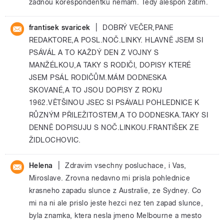
žádnou korespondentku nemám. Tedy alespoň zatím.
|
frantisek svaricek
DOBRÝ VEČER,PANE
REDAKTORE,A POSL.NOČ.LINKY. HLAVNĚ JSEM SI
PSÁVÁL A TO KAŽDÝ DEN Z VOJNY S
MANŽÉLKOU,A TAKY S RODIČI, DOPISY KTERÉ
JSEM PSÁL RODIČŮM.MÁM DODNESKA
SKOVANÉ,A TO JSOU DOPISY Z ROKU
1962.VĚTŠINOU JSEC SI PSÁVALI POHLEDNICE K
RŮZNÝM PŘILEŽITOSTEM,A TO DODNESKA.TAKY SI
DENNĚ DOPISUJU S NOČ.LINKOU.FRANTIŠEK ZE
ŽIDLOCHOVIC.
|
Helena
Zdravim vsechny posluchace, i Vas,
Miroslave. Zrovna nedavno mi prisla pohlednice
krasneho zapadu slunce z Australie, ze Sydney. Co
mi na ni ale prislo jeste hezci nez ten zapad slunce,
byla znamka, ktera nesla jmeno Melbourne a mesto