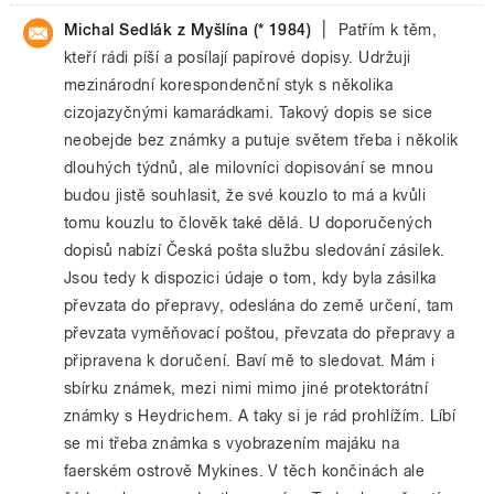
|
Michal Sedlák z Myšlína (* 1984)
Patřím k těm,
kteří rádi píší a posílají papírové dopisy. Udržuji
mezinárodní korespondenční styk s několika
cizojazyčnými kamarádkami. Takový dopis se sice
neobejde bez známky a putuje světem třeba i několik
dlouhých týdnů, ale milovníci dopisování se mnou
budou jistě souhlasit, že své kouzlo to má a kvůli
tomu kouzlu to člověk také dělá. U doporučených
dopisů nabízí Česká pošta službu sledování zásilek.
Jsou tedy k dispozici údaje o tom, kdy byla zásilka
převzata do přepravy, odeslána do země určení, tam
převzata vyměňovací poštou, převzata do přepravy a
připravena k doručení. Baví mě to sledovat. Mám i
sbírku známek, mezi nimi mimo jiné protektorátní
známky s Heydrichem. A taky si je rád prohlížím. Líbí
se mi třeba známka s vyobrazením majáku na
faerském ostrově Mykines. V těch končinách ale