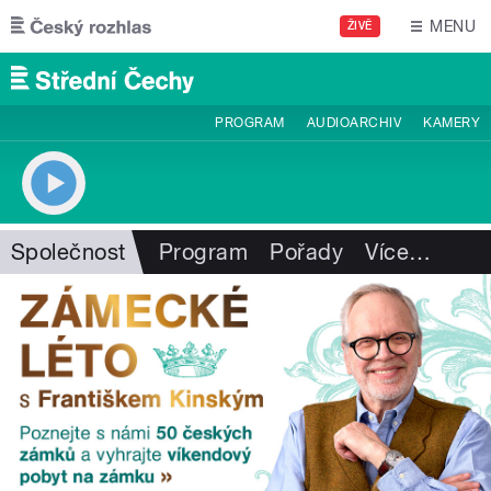
Přejít k hlavnímu obsahu
MENU
ŽIVĚ
PROGRAM
AUDIOARCHIV
KAMERY
Společnost
Program
Pořady
Více
…