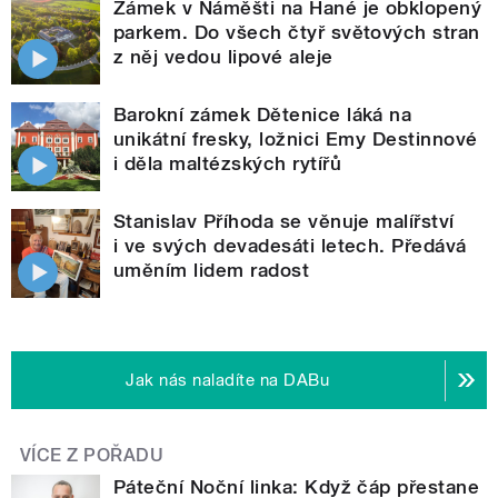
Zámek v Náměšti na Hané je obklopený
parkem. Do všech čtyř světových stran
z něj vedou lipové aleje
Barokní zámek Dětenice láká na
unikátní fresky, ložnici Emy Destinnové
i děla maltézských rytířů
Stanislav Příhoda se věnuje malířství
i ve svých devadesáti letech. Předává
uměním lidem radost
Jak nás naladíte na DABu
VÍCE Z POŘADU
Páteční Noční linka: Když čáp přestane