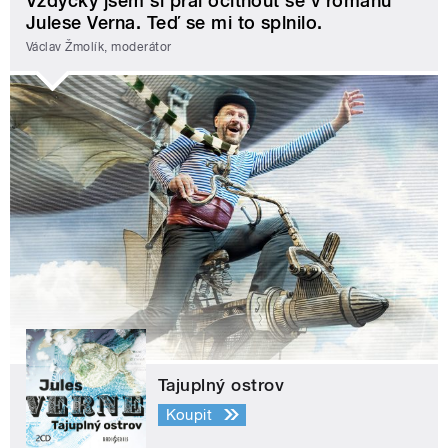
Vždycky jsem si přál ocitnout se v románu
Julese Verna. Teď se mi to splnilo.
Václav Žmolík, moderátor
Tajuplný ostrov
Koupit