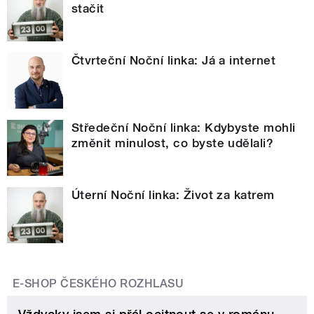
stačit
Čtvrteční Noční linka: Já a internet
Středeční Noční linka: Kdybyste mohli
změnit minulost, co byste udělali?
Úterní Noční linka: Život za katrem
E-SHOP ČESKÉHO ROZHLASU