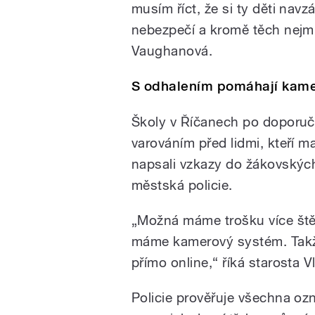
musím říct, že si ty děti na
nebezpečí a kromě těch nejm
Vaughanová.
S odhalením pomáhají kam
Školy v Říčanech po doporuče
varováním před lidmi, kteří maj
napsali vzkazy do žákovských
městská policie.
„Možná máme trošku více štěs
máme kamerový systém. Takž
přímo online,“ říká starosta 
Policie prověřuje všechna oz