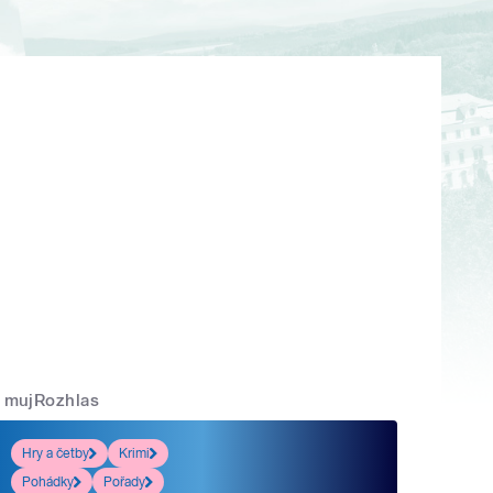
mujRozhlas
Hry a četby
Krimi
Pohádky
Pořady