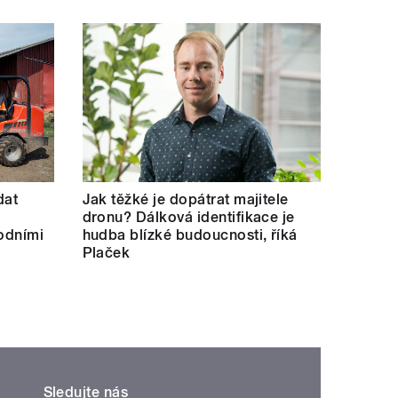
dat
Jak těžké je dopátrat majitele
dronu? Dálková identifikace je
hodními
hudba blízké budoucnosti, říká
Plaček
Sledujte nás