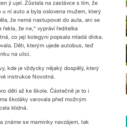
en jí ujel. Zůstala na zastávce s tím, že
o u ní auto a byla oslovena mužem, který
ěděla, že nemá nastupovat do auta, ani se
řekla, že ne,“ vypráví ředitelka
á, co její kolegyni popsala mladá dívka.
ovala. Děti, kterým ujede autobus, teď
nku na ulici.
ovy, kde je vždycky nějaký dospělý, který
ové instrukce Novotná.
pro děti až ke škole. Částečně je to i
oma školáky varovala před možným
ela klidná.
i a známe se maminky navzájem, tak