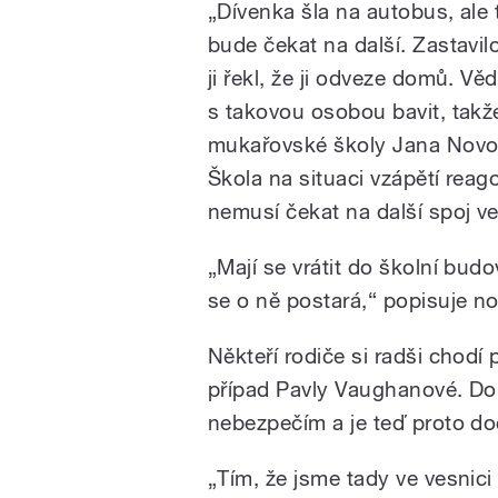
„Dívenka šla na autobus, ale t
bude čekat na další. Zastavil
ji řekl, že ji odveze domů. V
s takovou osobou bavit, takže 
mukařovské školy Jana Novotn
Škola na situaci vzápětí reag
nemusí čekat na další spoj ve
„Mají se vrátit do školní bud
se o ně postará,“ popisuje n
Někteří rodiče si radši chodí 
případ Pavly Vaughanové. D
nebezpečím a je teď proto doc
„Tím, že jsme tady ve vesnic