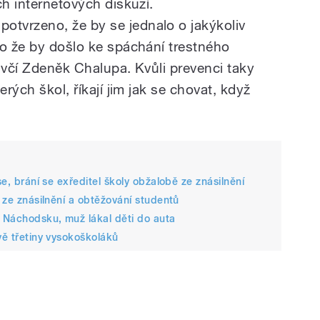
ch internetových diskuzí.
tvrzeno, že by se jednalo o jakýkoliv
bo že by došlo ke spáchání trestného
uvčí Zdeněk Chalupa. Kvůli prevenci taky
erých škol, říkají jim jak se chovat, když
se, brání se exředitel školy obžalobě ze znásilnění
a ze znásilnění a obtěžování studentů
a Náchodsku, muž lákal děti do auta
vě třetiny vysokoškoláků