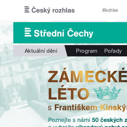
Přejít k hlavnímu obsahu
iRozhlas
Aktuální dění
Program
Pořady