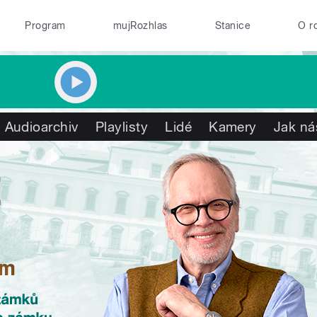
Program
mujRozhlas
Stanice
O r
Audioarchiv
Playlisty
Lidé
Kamery
Jak ná