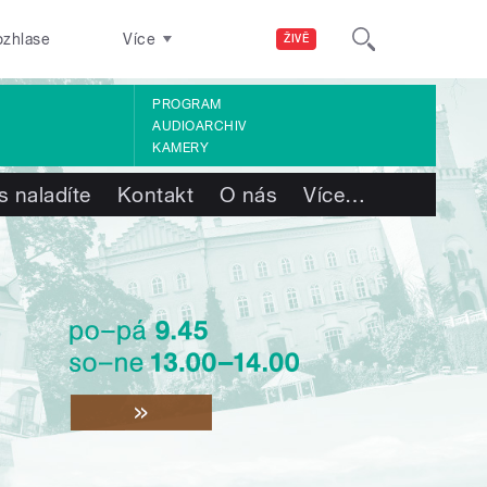
ozhlase
Více
ŽIVĚ
PROGRAM
AUDIOARCHIV
KAMERY
s naladíte
Kontakt
O nás
Více
…