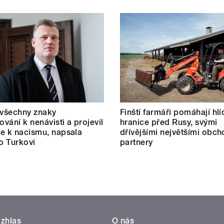
 všechny znaky
Finští farmáři pomáhají hlí
vání k nenávisti a projevil
hranice před Rusy, svými
e k nacismu, napsala
dřívějšími největšími obc
 o Turkovi
partnery
zhlas
O nás