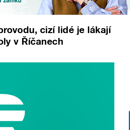
ovodu, cizí lidé je lákají
koly v Říčanech