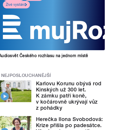
Živé vysílání
Audiosvět Českého rozhlasu na jednom místě
NEJPOSLOUCHANĚJŠÍ
Karlovu Korunu obývá rod
Kinských už 300 let.
K zámku patří koně,
v kočárovně ukrývají vůz
z pohádky
Herečka Ilona Svobodová:
Krize přišla po padesátce.