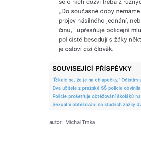
se o nich dozví třeba z různý
„Do současné doby nemáme po
projev násilného jednání, ne
činu,“ upřesňuje policejní ml
policisté besedují s žáky někt
je osloví cizí člověk.
SOUVISEJÍCÍ PŘÍSPĚVKY
'Říkalo se, že je na chlapečky.' Očistím 
Dva učitele z pražské SŠ policie obvinil
Policie prošetřuje obtěžování školáků n
Sexuální obtěžování na studiích zažily d
autor:
Michal Trnka