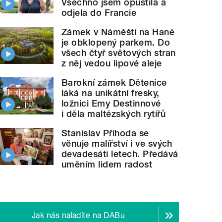
Všechno jsem opustila a
odjela do Francie
Zámek v Náměšti na Hané
je obklopený parkem. Do
všech čtyř světových stran
z něj vedou lipové aleje
Barokní zámek Dětenice
láká na unikátní fresky,
ložnici Emy Destinnové
i děla maltézských rytířů
Stanislav Příhoda se
věnuje malířství i ve svých
devadesáti letech. Předává
uměním lidem radost
Jak nás naladíte na DABu