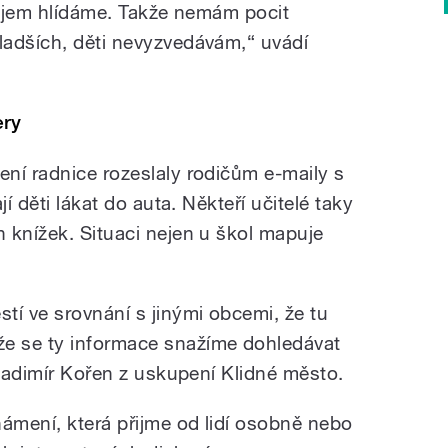
vzájem hlídáme. Takže nemám pocit
ladších, děti nevyzvedávám,“ uvádí
ery
ní radnice rozeslaly rodičům e-maily s
í děti lákat do auta. Někteří učitelé taky
 knížek. Situaci nejen u škol mapuje
tí ve srovnání s jinými obcemi, že tu
e se ty informace snažíme dohledávat
Vladimír Kořen z uskupení Klidné město.
námení, která přijme od lidí osobně nebo