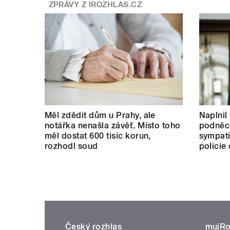
ZPRÁVY Z IROZHLAS.CZ
Měl zdědit dům u Prahy, ale
Naplnil
notářka nenašla závěť. Místo toho
podněco
měl dostat 600 tisíc korun,
sympati
rozhodl soud
policie
Český rozhlas
mujRo