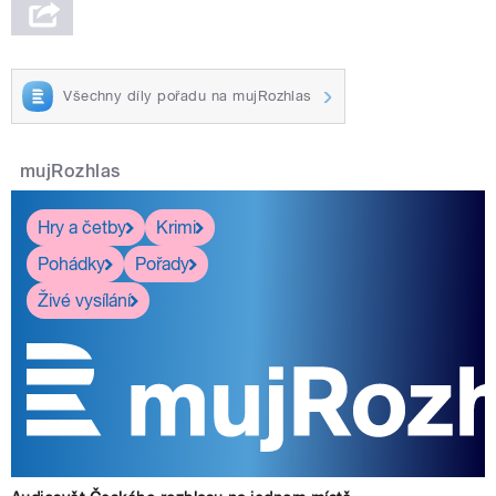
Všechny díly pořadu na mujRozhlas
mujRozhlas
Hry a četby
Krimi
Pohádky
Pořady
Živé vysílání