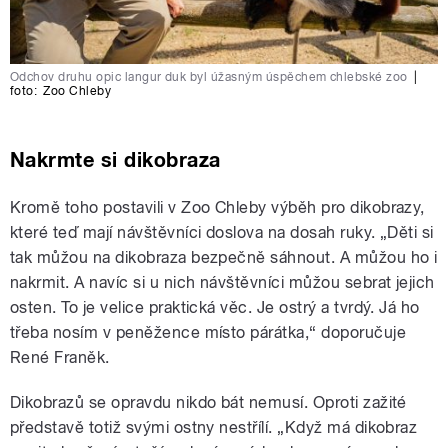
Odchov druhu opic langur duk byl úžasným úspěchem chlebské zoo
|
foto:
Zoo Chleby
Nakrmte si dikobraza
Kromě toho postavili v Zoo Chleby výběh pro dikobrazy,
které teď mají návštěvníci doslova na dosah ruky. „Děti si
tak můžou na dikobraza bezpečně sáhnout. A můžou ho i
nakrmit. A navíc si u nich návštěvníci můžou sebrat jejich
osten. To je velice praktická věc. Je ostrý a tvrdý. Já ho
třeba nosím v peněžence místo párátka,“ doporučuje
René Franěk.
Dikobrazů se opravdu nikdo bát nemusí. Oproti zažité
představě totiž svými ostny nestřílí. „Když má dikobraz