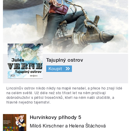
Tajuplný ostrov
Koupit
Lincolnův ostrov nikdo nikdy na mapě nenašel, a přece ho znají lidé
na celém světě. Už déle než sto třicet let na něm prožívají
dobrodružství s pěticí trosečníků, kteří na něm našli útočiště, a
hlavně nejedno tajemství.
Hurvínkovy příhody 5
Miloš Kirschner a Helena Štáchová