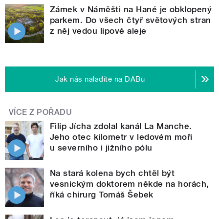
Zámek v Náměšti na Hané je obklopený
parkem. Do všech čtyř světových stran
z něj vedou lipové aleje
Jak nás naladíte na DABu
VÍCE Z POŘADU
Filip Jícha zdolal kanál La Manche.
Jeho otec kilometr v ledovém moři
u severního i jižního pólu
Na stará kolena bych chtěl být
vesnickým doktorem někde na horách,
říká chirurg Tomáš Šebek