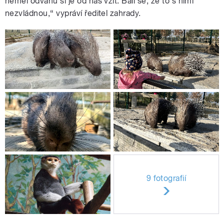
neměl odvahu si je od nás vzít. Báli se, že to s nimi
nezvládnou,“ vypráví ředitel zahrady.
9 fotografií