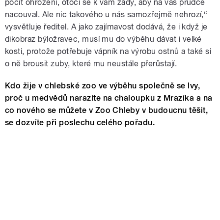
pocit ohrožení, otočí se k vám zády, aby na vás prudce
nacouval. Ale nic takového u nás samozřejmě nehrozí,“
vysvětluje ředitel. A jako zajímavost dodává, že i když je
dikobraz býložravec, musí mu do výběhu dávat i velké
kosti, protože potřebuje vápník na výrobu ostnů a také si
o ně brousit zuby, které mu neustále přerůstají.
Kdo žije v chlebské zoo ve výběhu společně se lvy,
proč u medvědů narazíte na chaloupku z Mrazíka a na
co nového se můžete v Zoo Chleby v budoucnu těšit,
se dozvíte při poslechu celého pořadu.