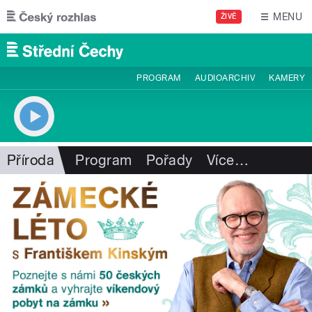
Přejít k hlavnímu obsahu
MENU
ŽIVĚ
PROGRAM
AUDIOARCHIV
KAMERY
Příroda
Program
Pořady
Více
…