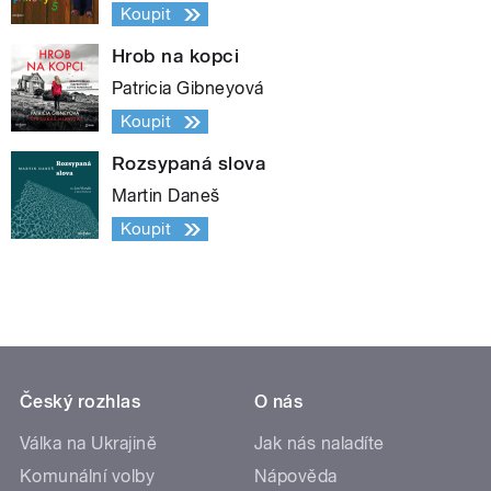
Koupit
Hrob na kopci
Patricia Gibneyová
Koupit
Rozsypaná slova
Martin Daneš
Koupit
Český rozhlas
O nás
Válka na Ukrajině
Jak nás naladíte
Komunální volby
Nápověda