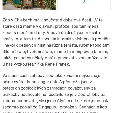
Zoo v Chlebech má v současné době dvě části. „V té
staré části máme víc zvířat, protože jsou tam menší
klece s menšími druhy. V nové části už jsou rozsáhle
areály. A je tam také spousta interaktivních prvků pro děti
i několik dětských hřišť na různá témata. Kromě toho tam
dítě může být veterinářem, máme tam přípravnu krmení,
takže pokud by někdy chtělo pracovat v zoo, může si to
u nás vyzkoušet,“ říká René Franěk.
Ve starší části zahrady jsou také k vidění nejkrásnější
opice světa druhu langur duk. A přestože jsou v
ostatních zoologických zahradách považovány za
prakticky nechovatelné, podařilo se je v Zoo Chleby už
jednou odchovat. „Měli jsme čtyři mladé, které jsme pak
zadarmo poslali do Singapuru, protože v Čechách nikdo