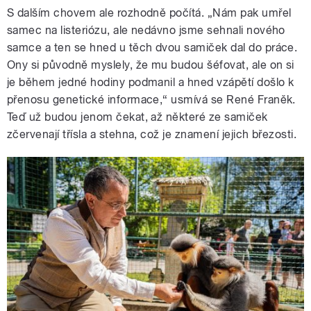
S dalším chovem ale rozhodně počítá. „Nám pak umřel
samec na listeriózu, ale nedávno jsme sehnali nového
samce a ten se hned u těch dvou samiček dal do práce.
Ony si původně myslely, že mu budou šéfovat, ale on si
je během jedné hodiny podmanil a hned vzápětí došlo k
přenosu genetické informace,“ usmívá se René Franěk.
Teď už budou jenom čekat, až některé ze samiček
zčervenají třísla a stehna, což je znamení jejich březosti.