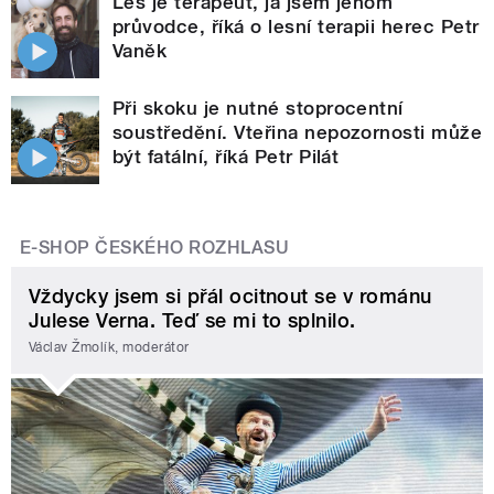
Les je terapeut, já jsem jenom
průvodce, říká o lesní terapii herec Petr
Vaněk
Při skoku je nutné stoprocentní
soustředění. Vteřina nepozornosti může
být fatální, říká Petr Pilát
E-SHOP ČESKÉHO ROZHLASU
Vždycky jsem si přál ocitnout se v románu
Julese Verna. Teď se mi to splnilo.
Václav Žmolík, moderátor