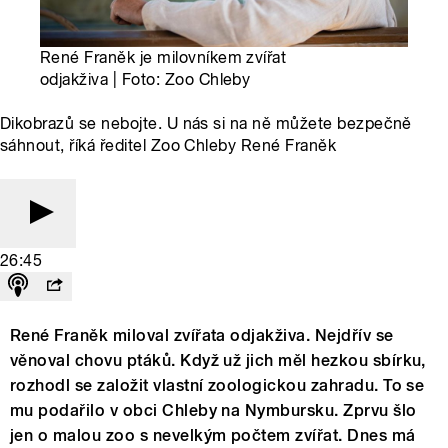
René Franěk je milovníkem zvířat
odjakživa | Foto: Zoo Chleby
Dikobrazů se nebojte. U nás si na ně můžete bezpečně
sáhnout, říká ředitel Zoo Chleby René Franěk
26:45
René Franěk miloval zvířata odjakživa. Nejdřív se
věnoval chovu ptáků. Když už jich měl hezkou sbírku,
rozhodl se založit vlastní zoologickou zahradu. To se
mu podařilo v obci Chleby na Nymbursku. Zprvu šlo
jen o malou zoo s nevelkým počtem zvířat. Dnes má