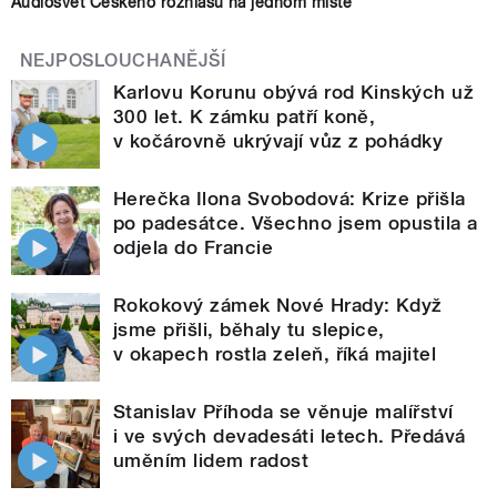
Audiosvět Českého rozhlasu na jednom místě
NEJPOSLOUCHANĚJŠÍ
Karlovu Korunu obývá rod Kinských už
300 let. K zámku patří koně,
v kočárovně ukrývají vůz z pohádky
Herečka Ilona Svobodová: Krize přišla
po padesátce. Všechno jsem opustila a
odjela do Francie
Rokokový zámek Nové Hrady: Když
jsme přišli, běhaly tu slepice,
v okapech rostla zeleň, říká majitel
Stanislav Příhoda se věnuje malířství
i ve svých devadesáti letech. Předává
uměním lidem radost