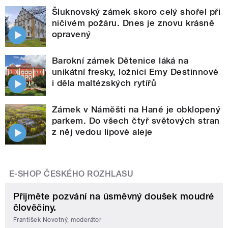
Šluknovský zámek skoro celý shořel při
ničivém požáru. Dnes je znovu krásně
opravený
Barokní zámek Dětenice láká na
unikátní fresky, ložnici Emy Destinnové
i děla maltézských rytířů
Zámek v Náměšti na Hané je obklopený
parkem. Do všech čtyř světových stran
z něj vedou lipové aleje
E-SHOP ČESKÉHO ROZHLASU
Přijměte pozvání na úsměvný doušek moudré
člověčiny.
František Novotný, moderátor