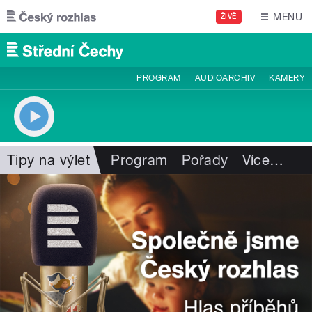
Přejít k hlavnímu obsahu
MENU
ŽIVĚ
PROGRAM
AUDIOARCHIV
KAMERY
Tipy na výlet
Program
Pořady
Více
…