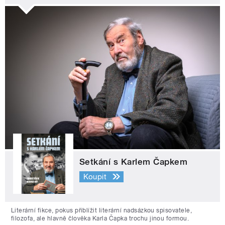
Setkání s Karlem Čapkem
Koupit
Literární fikce, pokus přiblížit literární nadsázkou spisovatele,
filozofa, ale hlavně člověka Karla Čapka trochu jinou formou.