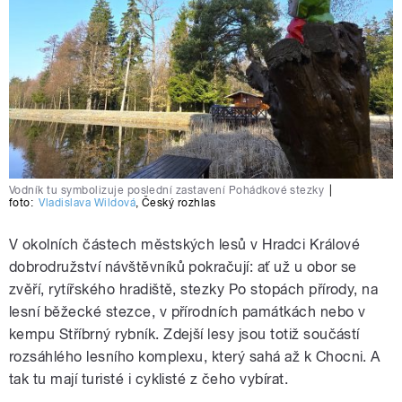
Vodník tu symbolizuje poslední zastavení Pohádkové stezky
|
foto:
Vladislava Wildová
,
Český rozhlas
V okolních částech městských lesů v Hradci Králové
dobrodružství návštěvníků pokračují: ať už u obor se
zvěří, rytířského hradiště, stezky Po stopách přírody, na
lesní běžecké stezce, v přírodních památkách nebo v
kempu Stříbrný rybník. Zdejší lesy jsou totiž součástí
rozsáhlého lesního komplexu, který sahá až k Chocni. A
tak tu mají turisté i cyklisté z čeho vybírat.