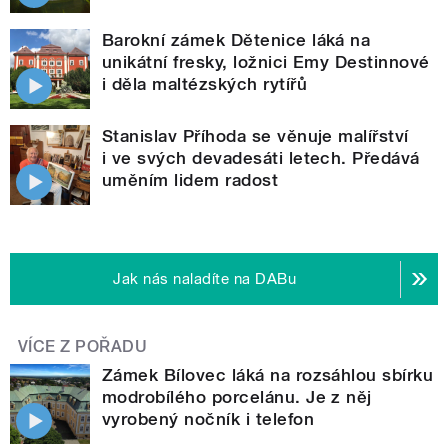
Barokní zámek Dětenice láká na
unikátní fresky, ložnici Emy Destinnové
i děla maltézských rytířů
Stanislav Příhoda se věnuje malířství
i ve svých devadesáti letech. Předává
uměním lidem radost
Jak nás naladíte na DABu
VÍCE Z POŘADU
Zámek Bílovec láká na rozsáhlou sbírku
modrobílého porcelánu. Je z něj
vyrobený nočník i telefon