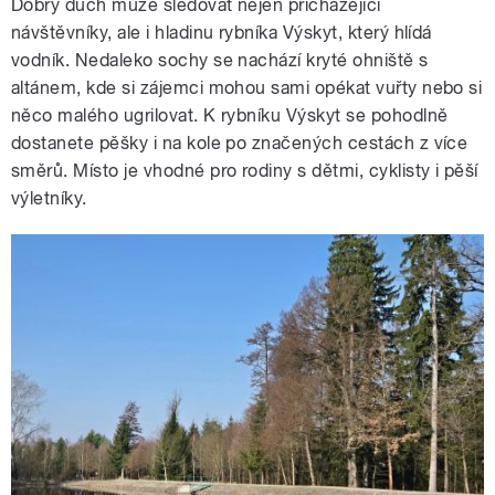
Dobrý duch může sledovat nejen přicházející
návštěvníky, ale i hladinu rybníka Výskyt, který hlídá
vodník. Nedaleko sochy se nachází kryté ohniště s
altánem, kde si zájemci mohou sami opékat vuřty nebo si
něco malého ugrilovat. K rybníku Výskyt se pohodlně
dostanete pěšky i na kole po značených cestách z více
směrů. Místo je vhodné pro rodiny s dětmi, cyklisty i pěší
výletníky.