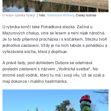
U hráze rybníka Výskyt
|
foto:
Vladislava Wildová
,
Český rozhlas
U rybníka končí také Pohádková stezka. Začíná u
Mazurových chalup, vine se lesem a není nijak náročná.
Je to tedy příjemná procházka i s kočárkem. Stezku tvoří
jednotlivá zastavení. Vždy je na nich tabule s pohádkou a
vyřezávaná socha, která ji doplňuje.
A právě tady, pod dohledem Dubora se odehrává
poslední zastavení s názvem „Vodnická svatba“. Na
stromě sedí vodník, který tu má i svoji vílu. Už se vzali a
mají dokonce i malého hastrmánka.