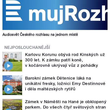
Audiosvět Českého rozhlasu na jednom místě
NEJPOSLOUCHANĚJŠÍ
Karlovu Korunu obývá rod Kinských už
300 let. K zámku patří koně,
v kočárovně ukrývají vůz z pohádky
Barokní zámek Dětenice láká na
unikátní fresky, ložnici Emy Destinnové
i děla maltézských rytířů
Zámek v Náměšti na Hané je obklopený
parkem. Do všech čtyř světových stran