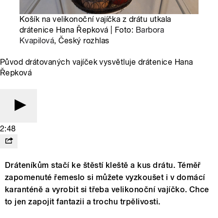
Košík na velikonoční vajíčka z drátu utkala
drátenice Hana Řepková | Foto:
Barbora
Kvapilová
, Český rozhlas
Původ drátovaných vajíček vysvětluje drátenice Hana
Řepková
2:48
Dráteníkům stačí ke štěstí kleště a kus drátu. Téměř
zapomenuté řemeslo si můžete vyzkoušet i v domácí
karanténě a vyrobit si třeba velikonoční vajíčko. Chce
to jen zapojit fantazii a trochu trpělivosti.