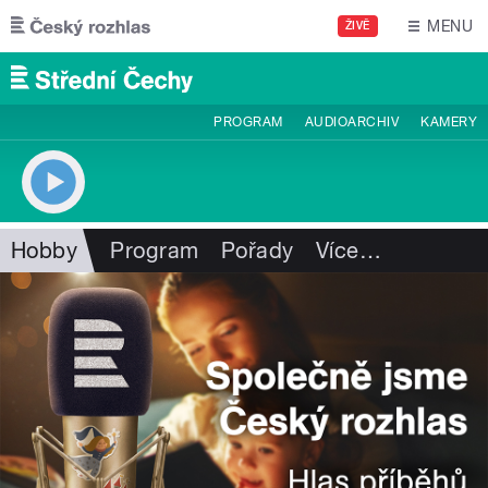
Přejít k hlavnímu obsahu
MENU
ŽIVĚ
PROGRAM
AUDIOARCHIV
KAMERY
Hobby
Program
Pořady
Více
…