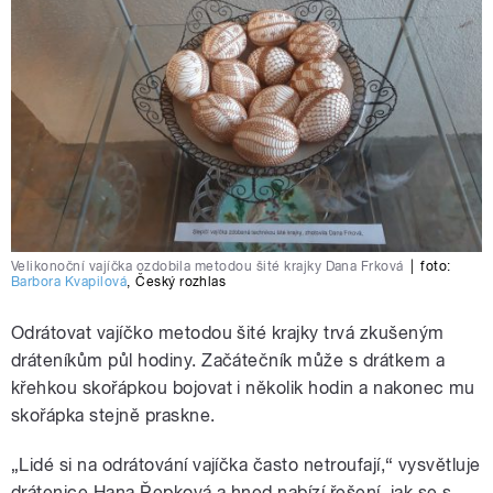
Velikonoční vajíčka ozdobila metodou šité krajky Dana Frková
|
foto:
Barbora Kvapilová
,
Český rozhlas
Odrátovat vajíčko metodou šité krajky trvá zkušeným
dráteníkům půl hodiny. Začátečník může s drátkem a
křehkou skořápkou bojovat i několik hodin a nakonec mu
skořápka stejně praskne.
„Lidé si na odrátování vajíčka často netroufají,“ vysvětluje
drátenice Hana Řepková a hned nabízí řešení, jak se s