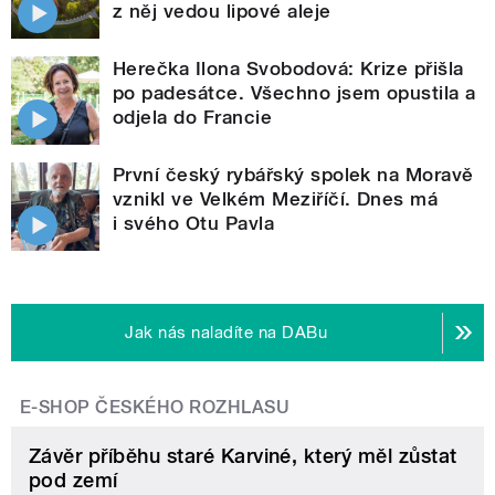
z něj vedou lipové aleje
Herečka Ilona Svobodová: Krize přišla
po padesátce. Všechno jsem opustila a
odjela do Francie
První český rybářský spolek na Moravě
vznikl ve Velkém Meziříčí. Dnes má
i svého Otu Pavla
Jak nás naladíte na DABu
E-SHOP ČESKÉHO ROZHLASU
Závěr příběhu staré Karviné, který měl zůstat
pod zemí