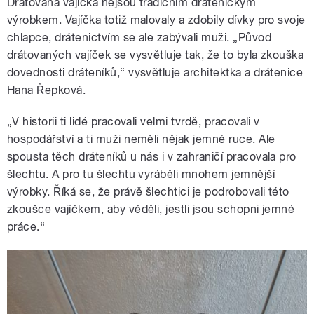
Drátovaná vajíčka nejsou tradičním drátenickým
výrobkem. Vajíčka totiž malovaly a zdobily dívky pro svoje
chlapce, drátenictvím se ale zabývali muži. „Původ
drátovaných vajíček se vysvětluje tak, že to byla zkouška
dovednosti dráteníků,“ vysvětluje architektka a drátenice
Hana Řepková.
„V historii ti lidé pracovali velmi tvrdě, pracovali v
hospodářství a ti muži neměli nějak jemné ruce. Ale
spousta těch dráteníků u nás i v zahraničí pracovala pro
šlechtu. A pro tu šlechtu vyráběli mnohem jemnější
výrobky. Říká se, že právě šlechtici je podrobovali této
zkoušce vajíčkem, aby věděli, jestli jsou schopni jemné
práce.“