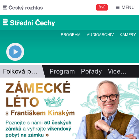
Přejít k hlavnímu obsahu
MENU
ŽIVĚ
PROGRAM
AUDIOARCHIV
KAMERY
Folková pohlazení
Program
Pořady
Více
…