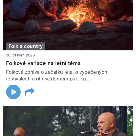
Folk a country
30. červen 2026
Folkové variace na letní téma
Folková zpráva o začátku léta, o vypečených
festivalech a ohnivzdorném publiku...