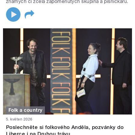
známých či zcela zapomenutých skupina a písničkářů.
Folk a country
5. květen 2026
Poslechněte si folkového Anděla, pozvánky do
Liberce i na Druhou trávu