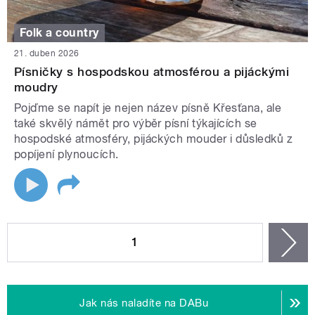
Folk a country
21. duben 2026
Písničky s hospodskou atmosférou a pijáckými
moudry
Pojďme se napít je nejen název písně Křesťana, ale
také skvělý námět pro výběr písní týkajících se
hospodské atmosféry, pijáckých mouder i důsledků z
popíjení plynoucích.
STRÁNKY
1
n
Jak nás naladíte na DABu