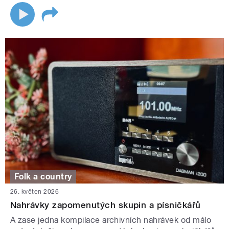
Folk a country
26. květen 2026
Nahrávky zapomenutých skupin a písničkářů
A zase jedna kompilace archivních nahrávek od málo