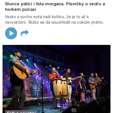
Slunce pálící i fata morgana. Písničky o vedru a
horkém počasí
Vedro a sucho svírá naši kotlinu, že je to až k
nevydržení. Těžko se dá soustředit na cokoliv jiného.