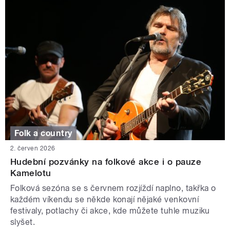
Folk a country
2. červen 2026
Hudební pozvánky na folkové akce i o pauze
Kamelotu
Folková sezóna se s červnem rozjíždí naplno, takřka o
každém víkendu se někde konají nějaké venkovní
festivaly, potlachy či akce, kde můžete tuhle muziku
slyšet.