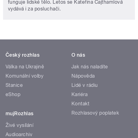
funguje lidské tělo. Letos se Kateřina Cajthamlová
vydává i za posluchači.
Český rozhlas
O nás
Válka na Ukrajině
Jak nás naladíte
Komunální volby
Nápověda
Stanice
Lidé v rádiu
eShop
Kariéra
Kontakt
Rozhlasový poplatek
mujRozhlas
Živé vysílání
Audioarchiv