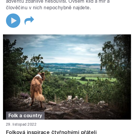
adventu zdánlivě nesouvisí. Ovšem klid a mír a
člověčinu v nich nepochybně najdete.
Folk a country
29. listopad 2022
Folková inspirace čtyřnohými přáteli