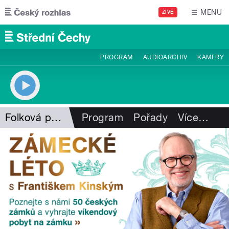
Přejít k hlavnímu obsahu
MENU
ŽIVĚ
PROGRAM
AUDIOARCHIV
KAMERY
Folková pohlazení
Program
Pořady
Více
…