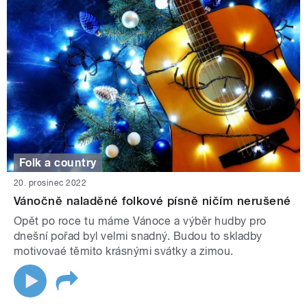
Folk a country
20. prosinec 2022
Vánočně naladěné folkové písně ničím nerušené
Opět po roce tu máme Vánoce a výběr hudby pro
dnešní pořad byl velmi snadný. Budou to skladby
motivovaé těmito krásnými svátky a zimou.