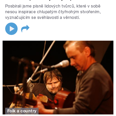
Posbírali jsme písně lidových tvůrců, které v sobě
nesou inspirace chlupatým čtyřnohým stvořením,
vyznačujícím se svéhlavostí a věrností.
Folk a country