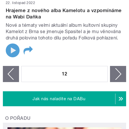
22. listopad 2022
Hrajeme z nového alba Kamelotu a vzpomínáme
na Wabi Daňka
Nové a tématy velmi aktuální album kultovní skupiny
Kamelot z Brna se jmenuje Spasitel a je mu věnována
druhá polovina tohoto dílu pořadu Folková pohlazení.
STRÁNKY
12
n
zí
Jak nás naladíte na DABu
O POŘADU