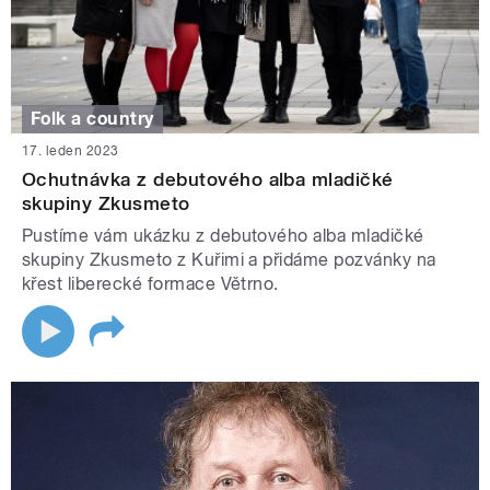
Folk a country
17. leden 2023
Ochutnávka z debutového alba mladičké
skupiny Zkusmeto
Pustíme vám ukázku z debutového alba mladičké
skupiny Zkusmeto z Kuřimi a přidáme pozvánky na
křest liberecké formace Větrno.