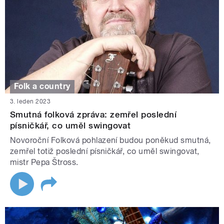
Folk a country
3. leden 2023
Smutná folková zpráva: zemřel poslední
písničkář, co uměl swingovat
Novoroční Folková pohlazení budou poněkud smutná,
zemřel totiž poslední písničkář, co uměl swingovat,
mistr Pepa Štross.