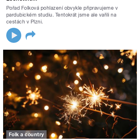
Pořad Folková pohlazení obvykle připravujeme v
pardubickém studiu. Tentokrát jsme ale vařili na
cestách v Plzni.
Folk a country