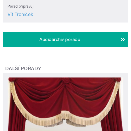
Pořad připravují
Vít Troníček
Audioarchiv pořadu
DALŠÍ POŘADY