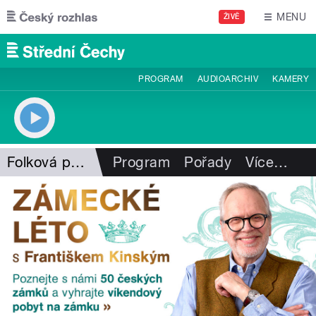
Přejít k hlavnímu obsahu
MENU
ŽIVĚ
PROGRAM
AUDIOARCHIV
KAMERY
Folková pohlazení
Program
Pořady
Více
…