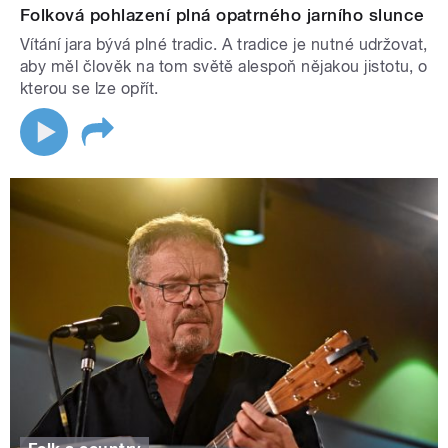
Folková pohlazení plná opatrného jarního slunce
Vítání jara bývá plné tradic. A tradice je nutné udržovat,
aby měl člověk na tom světě alespoň nějakou jistotu, o
kterou se lze opřít.