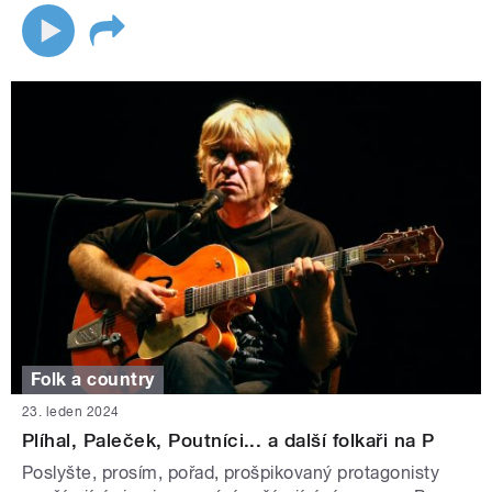
Folk a country
23. leden 2024
Plíhal, Paleček, Poutníci... a další folkaři na P
Poslyšte, prosím, pořad, prošpikovaný protagonisty