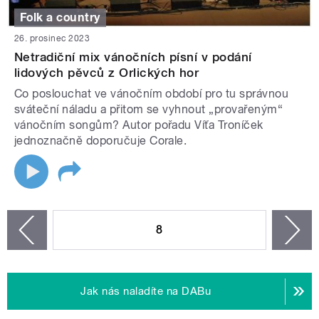
Folk a country
26. prosinec 2023
Netradiční mix vánočních písní v podání
lidových pěvců z Orlických hor
Co poslouchat ve vánočním období pro tu správnou
sváteční náladu a přitom se vyhnout „provařeným“
vánočním songům? Autor pořadu Víťa Troníček
jednoznačně doporučuje Corale.
STRÁNKY
8
n
zí
Jak nás naladíte na DABu