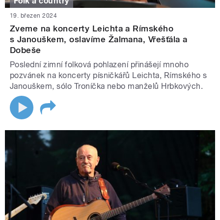
Folk a country
19. březen 2024
Zveme na koncerty Leichta a Rímského
s Janouškem, oslavíme Žalmana, Vřešťála a
Dobeše
Poslední zimní folková pohlazení přinášejí mnoho
pozvánek na koncerty písničkářů Leichta, Rímského s
Janouškem, sólo Troníčka nebo manželů Hrbkových.