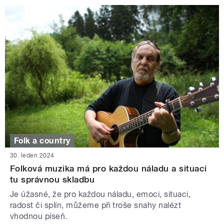
Folk a country
30. leden 2024
Folková muzika má pro každou náladu a situaci
tu správnou skladbu
Je úžasné, že pro každou náladu, emoci, situaci,
radost či splín, můžeme při troše snahy nalézt
vhodnou píseň.