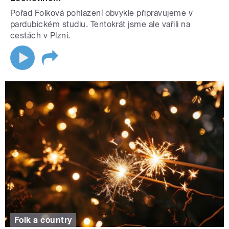
Pořad Folková pohlazení obvykle připravujeme v
pardubickém studiu. Tentokrát jsme ale vařili na
cestách v Plzni.
Folk a country