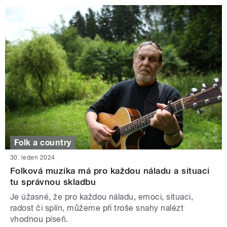
Folk a country
30. leden 2024
Folková muzika má pro každou náladu a situaci
tu správnou skladbu
Je úžasné, že pro každou náladu, emoci, situaci,
radost či splín, můžeme při troše snahy nalézt
vhodnou píseň.