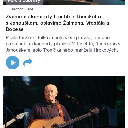
Folk a country
19. březen 2024
Zveme na koncerty Leichta a Rímského
s Janouškem, oslavíme Žalmana, Vřešťála a
Dobeše
Poslední zimní folková pohlazení přinášejí mnoho
pozvánek na koncerty písničkářů Leichta, Rímského s
Janouškem, sólo Troníčka nebo manželů Hrbkových.