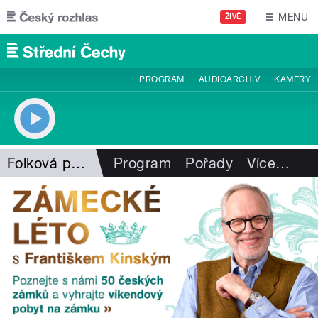
Přejít k hlavnímu obsahu
MENU
ŽIVĚ
PROGRAM
AUDIOARCHIV
KAMERY
Folková pohlazení
Program
Pořady
Více
…