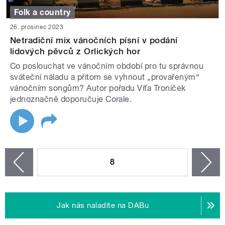
Folk a country
26. prosinec 2023
Netradiční mix vánočních písní v podání
lidových pěvců z Orlických hor
Co poslouchat ve vánočním období pro tu správnou
sváteční náladu a přitom se vyhnout „provařeným“
vánočním songům? Autor pořadu Víťa Troníček
jednoznačně doporučuje Corale.
STRÁNKY
8
n
zí
Jak nás naladíte na DABu