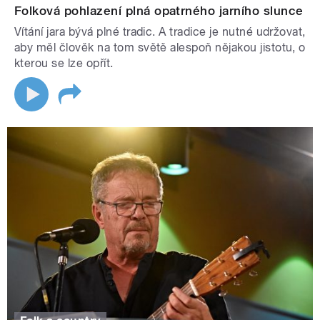
Folková pohlazení plná opatrného jarního slunce
Vítání jara bývá plné tradic. A tradice je nutné udržovat,
aby měl člověk na tom světě alespoň nějakou jistotu, o
kterou se lze opřít.