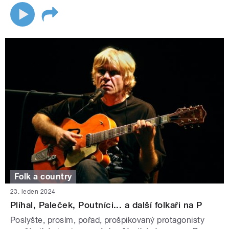
Folk a country
23. leden 2024
Plíhal, Paleček, Poutníci... a další folkaři na P
Poslyšte, prosím, pořad, prošpikovaný protagonisty