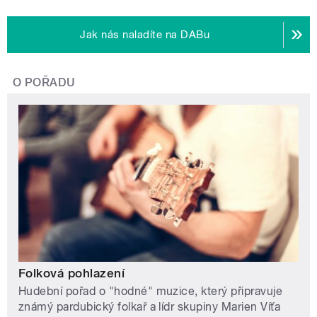
Jak nás naladíte na DABu
O POŘADU
Folková pohlazení
Hudební pořad o "hodné" muzice, který připravuje
známý pardubický folkař a lídr skupiny Marien Víťa