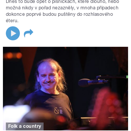
Dnes to bude opět o písničkách, které dlouho, nebo
možná nikdy v pořad nezazněly, v mnoha případech
dokonce poprvé budou puštěny do rozhlasového
éteru.
Folk a country