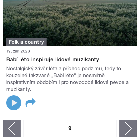
Folk a country
19. září 2023
Babí léto inspiruje lidové muzikanty
Nostalgický závěr léta a příchod podzimu, tedy to
kouzelné takzvané „Babí léto“ je nesmírně
inspirativním obdobím i pro novodobé lidové pěvce a
muzikanty.
STRÁNKY
9
n
zí