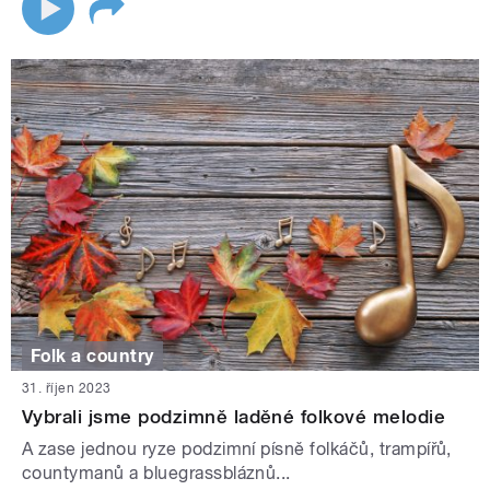
Folk a country
31. říjen 2023
Vybrali jsme podzimně laděné folkové melodie
A zase jednou ryze podzimní písně folkáčů, trampířů,
countymanů a bluegrassbláznů...