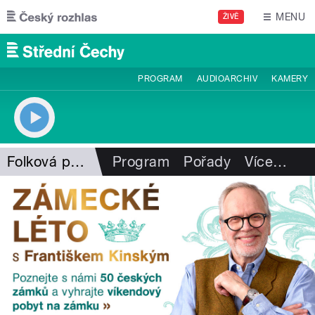
Přejít k hlavnímu obsahu
MENU
ŽIVĚ
PROGRAM
AUDIOARCHIV
KAMERY
Folková pohlazení
Program
Pořady
Více
…