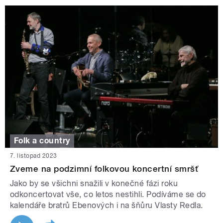
Folk a country
7. listopad 2023
Zveme na podzimní folkovou koncertní smršť
Jako by se všichni snažili v konečné fázi roku
odkoncertovat vše, co letos nestihli. Podíváme se do
kalendáře bratrů Ebenových i na šňůru Vlasty Redla.