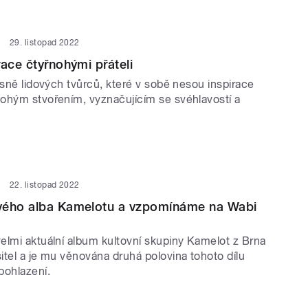
29. listopad 2022
race čtyřnohými přáteli
ísně lidových tvůrců, které v sobě nesou inspirace
ohým stvořením, vyznačujícím se svéhlavostí a
22. listopad 2022
vého alba Kamelotu a vzpomínáme na Wabi
elmi aktuální album kultovní skupiny Kamelot z Brna
itel a je mu věnována druhá polovina tohoto dílu
pohlazení.