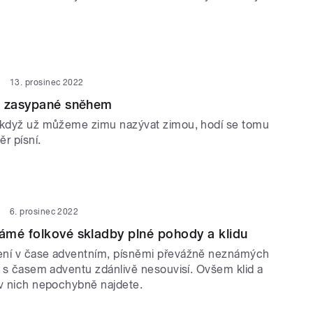
13. prosinec 2022
ě zasypané sněhem
 když už můžeme zimu nazývat zimou, hodí se tomu
ěr písní.
6. prosinec 2022
ámé folkové skladby plné pohody a klidu
ení v čase adventním, písněmi převážně neznámých
é s časem adventu zdánlivě nesouvisí. Ovšem klid a
 v nich nepochybně najdete.