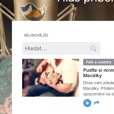
NEJNOVĚJŠÍ
Folk a country
Pusťte si nov
Macálky
Dnes vám předst
Macálky. Přidám
upozornění na st