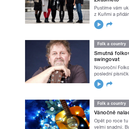
Pustíme vám uk
z Kuřimi a přid
Folk a country
Smutná folkov
swingovat
Novoroční Folko
poslední písničk
Folk a country
Vánočně nalad
Opět po roce tu
velmi snadný. B