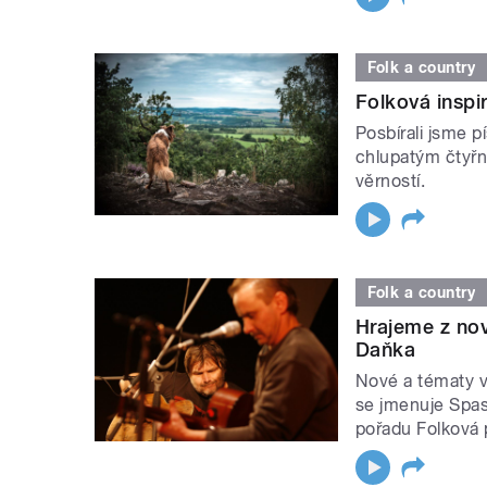
Folk a country
Folková inspi
Posbírali jsme p
chlupatým čtyřn
věrností.
Folk a country
Hrajeme z no
Daňka
Nové a tématy v
se jmenuje Spas
pořadu Folková 