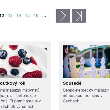
12
13
14
15
16
…
následující ›
poslední »
outkový rok
Sousedé
ární magazín milovníků
Česko-německý magazín
o jídla. Tento rok je
německou menšinu v
ečný. Připomínáme si v
Čechách.
šech 36 výherních