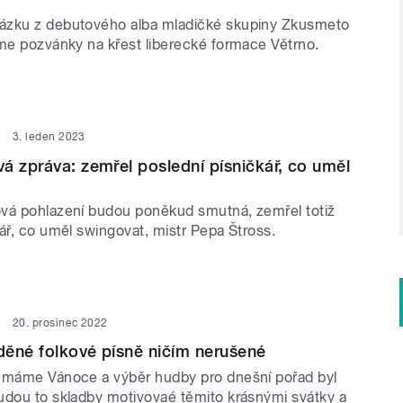
ázku z debutového alba mladičké skupiny Zkusmeto
áme pozvánky na křest liberecké formace Větrno.
3. leden 2023
á zpráva: zemřel poslední písničkář, co uměl
vá pohlazení budou poněkud smutná, zemřel totiž
ář, co uměl swingovat, mistr Pepa Štross.
20. prosinec 2022
ěné folkové písně ničím nerušené
 máme Vánoce a výběr hudby pro dnešní pořad byl
udou to skladby motivovaé těmito krásnými svátky a