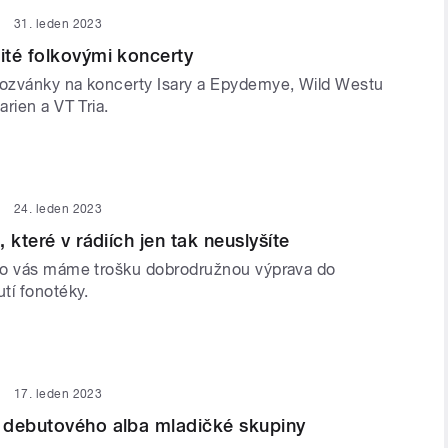
31. leden 2023
té folkovými koncerty
ozvánky na koncerty Isary a Epydemye, Wild Westu
rien a VT Tria.
24. leden 2023
 které v rádiích jen tak neuslyšíte
ro vás máme trošku dobrodružnou výprava do
tí fonotéky.
17. leden 2023
 debutového alba mladičké skupiny