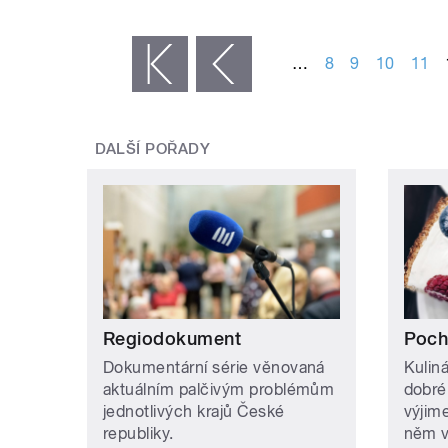
STRÁNKY
…
8
9
10
11
« první
‹ předchozí
DALŠÍ POŘADY
Regiodokument
Poch
Dokumentární série věnovaná
Kulin
aktuálním palčivým problémům
dobréh
jednotlivých krajů České
výjim
republiky.
něm v