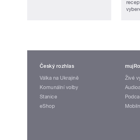
recep
vybere
Český rozhlas
mujRo
Válka na Ukrajině
Živé v
Komunální volby
Audioa
Stanice
Podca
eShop
Mobiln