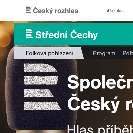
Přejít k hlavnímu obsahu
iRozhlas
Folková pohlazení
Program
Poř