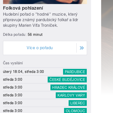
Folková pohlazení
Hudební pořad o "hodné" muzice, který
připravuje známý pardubický folkař a lídr
skupiny Marien Víťa Troníček.
Délka pořadu:
56 minut
Více o pořadu
Čas vysílání
úterý 18:04, středa 3:00
PARDUBICE
středa 3:00
ČESKÉ BUDĚJOVICE
středa 3:00
HRADEC KRÁLOVÉ
středa 3:00
KARLOVY VARY
středa 3:00
LIBEREC
středa 3:00
OLOMOUC