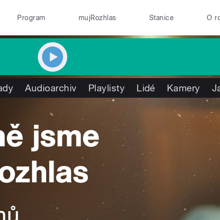
Program
mujRozhlas
Stanice
O r
ady
Audioarchiv
Playlisty
Lidé
Kamery
J