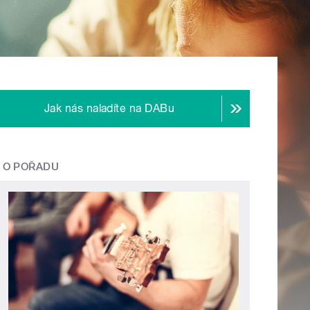
Jak nás naladíte na DABu
O POŘADU