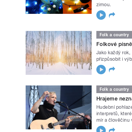
zimou.
Folk a country
Folkové písn
Jako každý rok,
přizpůsobit i výb
Folk a country
Hrajeme nezn
Hudební pohlaz
interpretů, kter
mír a člověčinu