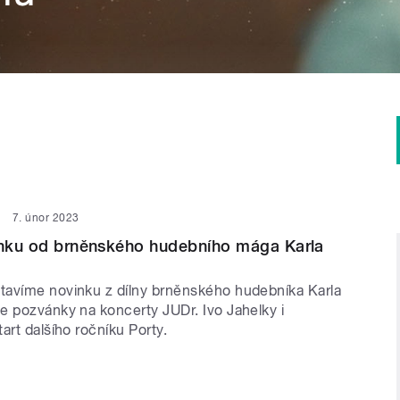
7. únor 2023
inku od brněnského hudebního mága Karla
avíme novinku z dílny brněnského hudebníka Karla
e pozvánky na koncerty JUDr. Ivo Jahelky i
art dalšího ročníku Porty.