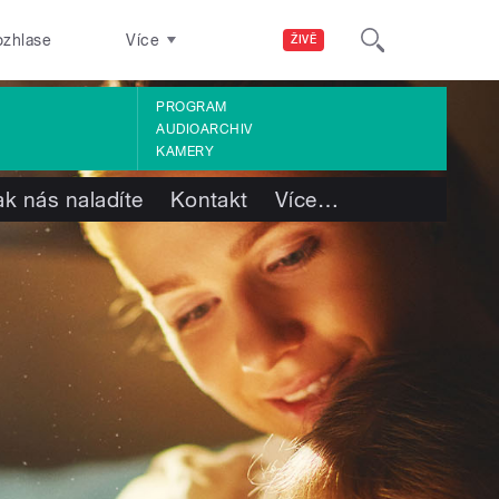
ozhlase
Více
ŽIVĚ
PROGRAM
AUDIOARCHIV
KAMERY
ak nás naladíte
Kontakt
Více
…