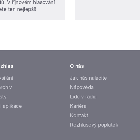
tů. V říjnovém hlasování
te ten nejlepší!
zhlas
O nás
ysílání
Jak nás naladíte
rchiv
Nápověda
sty
Lidé v rádiu
í aplikace
Kariéra
Kontakt
Rozhlasový poplatek