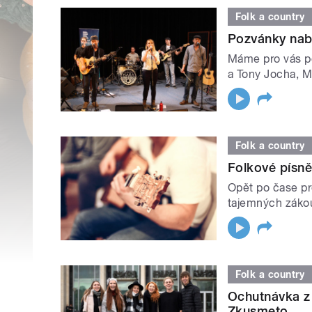
Folk a country
Pozvánky nabi
Máme pro vás p
a Tony Jocha, Ma
Folk a country
Folkové písně,
Opět po čase p
tajemných zákou
Folk a country
Ochutnávka z
Zkusmeto