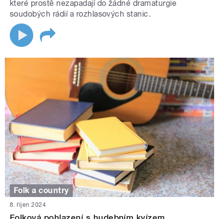
které prostě nezapadají do žádné dramaturgie
soudobých rádií a rozhlasových stanic.
Folk a country
8. říjen 2024
Folková pohlazení s hudebním kvízem