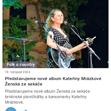
Folk a country
19. listopad 2024
Představujeme nové album Kateřiny Mrázkové
Ženská ze sekáče
Představujeme nové album Ženská ze sekáče
brněnské písničkářky a šansonierky Kateřiny
Mrázkové.