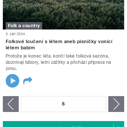
Folk a country
3. září 2024
Folkové loučení s létem aneb písničky vonící
létem babím
Protože je konec léta, končí také folková sezóna,
doznívají tábory, letní zážitky a přichází příprava na
zimu.
STRÁNKY
6
n
zí