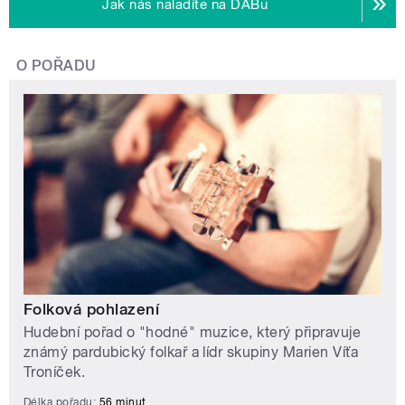
Jak nás naladíte na DABu
O POŘADU
Folková pohlazení
Hudební pořad o "hodné" muzice, který připravuje
známý pardubický folkař a lídr skupiny Marien Víťa
Troníček.
Délka pořadu:
56 minut