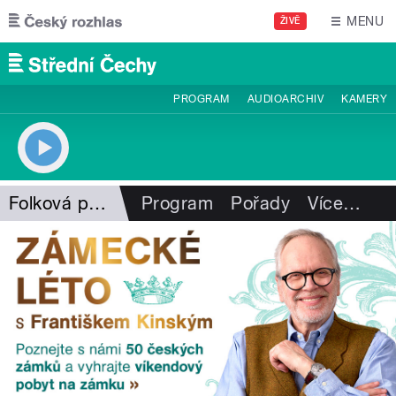
Přejít k hlavnímu obsahu
MENU
ŽIVĚ
PROGRAM
AUDIOARCHIV
KAMERY
Folková pohlazení
Program
Pořady
Více
…