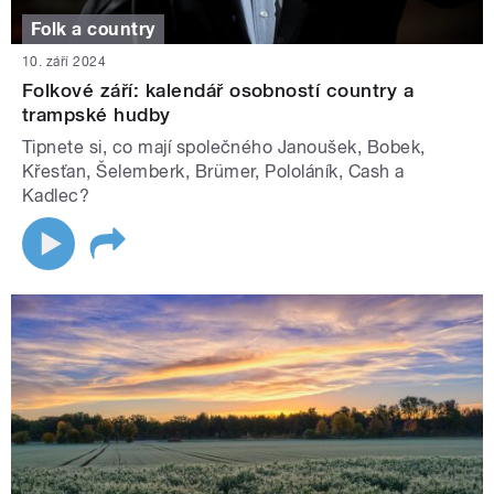
Folk a country
10. září 2024
Folkové září: kalendář osobností country a
trampské hudby
Tipnete si, co mají společného Janoušek, Bobek,
Křesťan, Šelemberk, Brümer, Pololáník, Cash a
Kadlec?