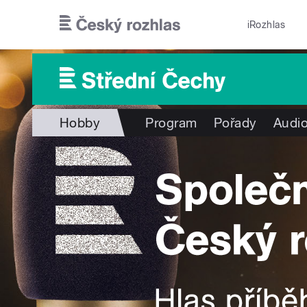
Přejít k hlavnímu obsahu
iRozhlas
Hobby
Program
Pořady
Audio