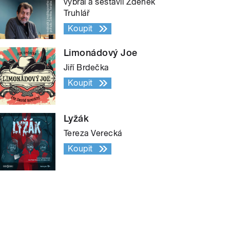
vybral a sestavil Zdeněk
Truhlář
Koupit
Limonádový Joe
Jiří Brdečka
Koupit
Lyžák
Tereza Verecká
Koupit