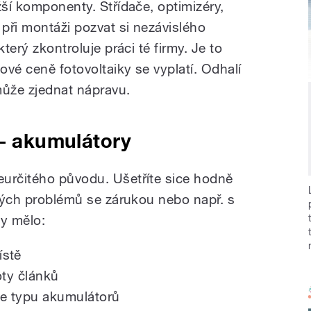
žší komponenty. Střídače, optimizéry,
 při montáži pozvat si nezávislého
který zkontroluje práci té firmy. Je to
ové ceně fotovoltaiky se vyplatí. Odhalí
ůže zjednat nápravu.
 – akumulátory
eurčitého původu. Ušetříte sice hodně
lkých problémů se zárukou nebo např. s
by mělo:
ístě
oty článků
le typu akumulátorů