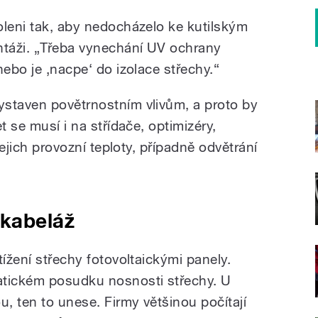
oleni tak, aby nedocházelo ke kutilským
táži. „Třeba vynechání UV ochrany
nebo je ‚nacpe‘ do izolace střechy.“
staven povětrnostním vlivům, a proto by
t se musí i na střídače, optimizéry,
 jejich provozní teploty, případně odvětrání
 kabeláž
tížení střechy fotovoltaickými panely.
atickém posudku nosnosti střechy. U
u, ten to unese. Firmy většinou počítají