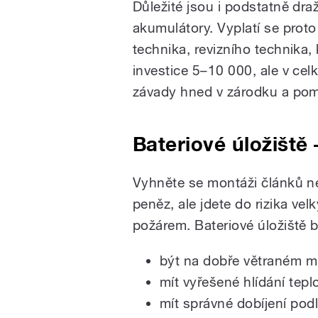
Důležité jsou i podstatně dra
akumulátory. Vyplatí se proto
technika, revizního technika, 
investice 5–10 000, ale v celk
závady hned v zárodku a pom
Bateriové úložiště
Vyhněte se montáži článků n
peněz, ale jdete do rizika ve
požárem. Bateriové úložiště 
být na dobře větraném m
mít vyřešené hlídání tepl
mít správné dobíjení pod