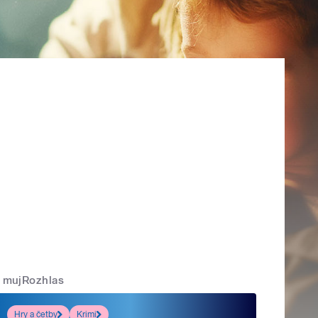
mujRozhlas
Hry a četby
Krimi