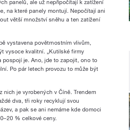
h panelů, ale už nepřipočítají k zatížení
, na které panely montují. Nepočítají ani
out větší množství sněhu a ten zatížení
bě vystavena povětrnostním vlivům,
 vysoce kvalitní. „Kutilské firmy
pospojí je. Ano, jde to zapojit, ono to
ilní. Po pár letech provozu to může být
a z nich je vyrobených v Číně. Trendem
ždé dva, tři roky recyklují svou
název, a pak se ani nemáme kde domoci
10–20 % celkové ceny.