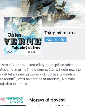
Tajuplný ostrov
Koupit
Lincolnův ostrov nikdo nikdy na mapě nenašel, a
přece ho znají lidé na celém světě. Už déle než sto
třicet let na něm prožívají dobrodružství s pěticí
trosečníků, kteří na něm našli útočiště, a hlavně
nejedno tajemství.
Moravské pověsti