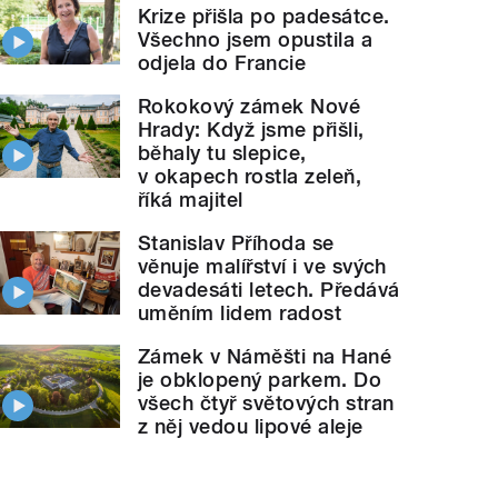
Krize přišla po padesátce.
Všechno jsem opustila a
odjela do Francie
Rokokový zámek Nové
Hrady: Když jsme přišli,
běhaly tu slepice,
v okapech rostla zeleň,
říká majitel
Stanislav Příhoda se
věnuje malířství i ve svých
devadesáti letech. Předává
uměním lidem radost
Zámek v Náměšti na Hané
je obklopený parkem. Do
všech čtyř světových stran
z něj vedou lipové aleje