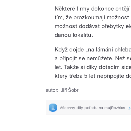
Některé firmy dokonce chtějí
tím, že prozkoumají možnost př
možnost dodávat přebytky el
danou lokalitu.
Když dojde „na lámání chleba“
a připojit se nemůžete. Než se
let. Takže si díky dotacím sic
který třeba 5 let nepřipojíte do
autor:
Jiří Šobr
Všechny díly pořadu na mujRozhlas