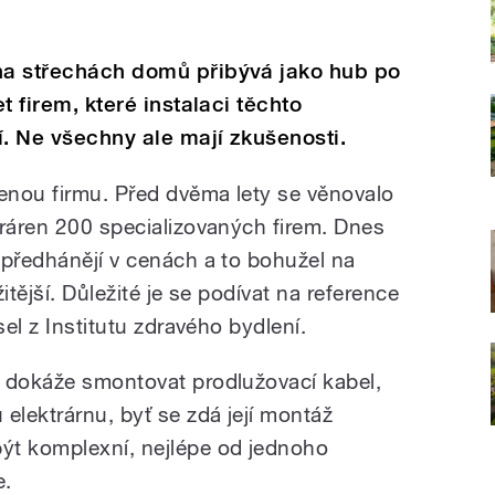
 na střechách domů přibývá jako hub po
et firem, které instalaci těchto
í. Ne všechny ale mají zkušenosti.
řenou firmu. Před dvěma lety se věnovalo
tráren 200 specializovaných firem. Dnes
 předhánějí v cenách a to bohužel na
žitější. Důležité je se podívat na reference
sel z Institutu zdravého bydlení.
o dokáže smontovat prodlužovací kabel,
elektrárnu, byť se zdá její montáž
ýt komplexní, nejlépe od jednoho
e.