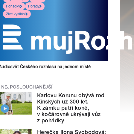
Pohádky
Pořady
Živé vysílání
Audiosvět Českého rozhlasu na jednom místě
NEJPOSLOUCHANĚJŠÍ
Karlovu Korunu obývá rod
Kinských už 300 let.
K zámku patří koně,
v kočárovně ukrývají vůz
z pohádky
Herečka Ilona Svobodová: