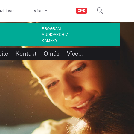
ozhlase
Více
ŽIVĚ
PROGRAM
AUDIOARCHIV
KAMERY
díte
Kontakt
O nás
Více
…