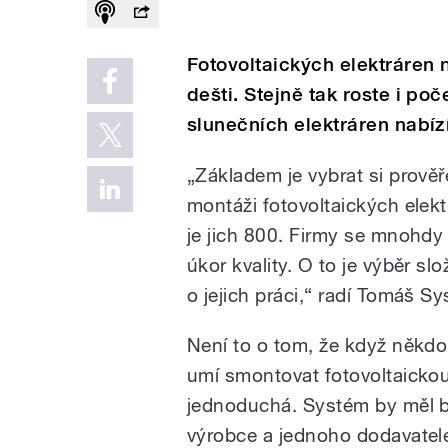
Fotovoltaických elektráren
dešti. Stejně tak roste i poč
slunečních elektráren nabíz
„Základem je vybrat si prově
montáži fotovoltaických elek
je jich 800. Firmy se mnohdy
úkor kvality. O to je výběr slo
o jejich práci,“ radí Tomáš Sy
Není to o tom, že když někd
umí smontovat fotovoltaickou 
jednoduchá. Systém by měl b
výrobce a jednoho dodavatel