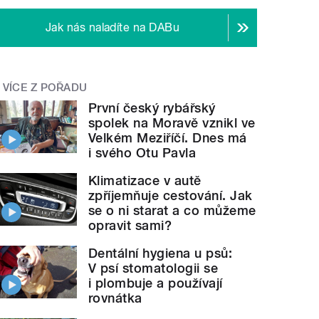
Jak nás naladíte na DABu
VÍCE Z POŘADU
První český rybářský
spolek na Moravě vznikl ve
Velkém Meziříčí. Dnes má
i svého Otu Pavla
Klimatizace v autě
zpříjemňuje cestování. Jak
se o ni starat a co můžeme
opravit sami?
Dentální hygiena u psů:
V psí stomatologii se
i plombuje a používají
rovnátka