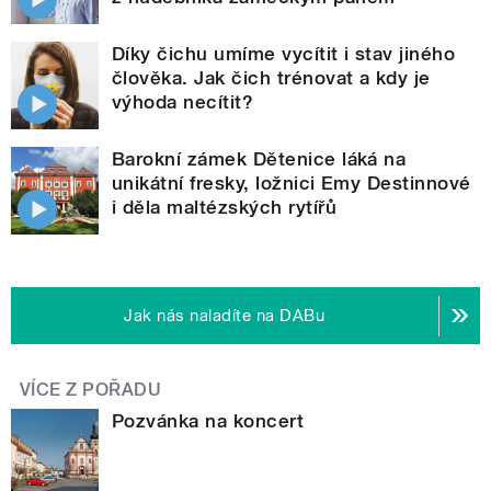
Díky čichu umíme vycítit i stav jiného
člověka. Jak čich trénovat a kdy je
výhoda necítit?
Barokní zámek Dětenice láká na
unikátní fresky, ložnici Emy Destinnové
i děla maltézských rytířů
Jak nás naladíte na DABu
VÍCE Z POŘADU
Pozvánka na koncert