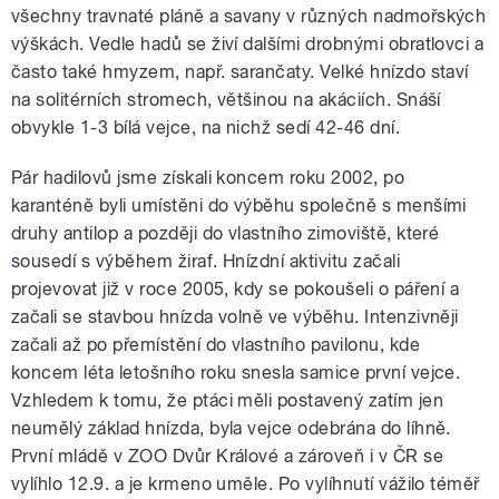
všechny travnaté pláně a savany v různých nadmořských
výškách. Vedle hadů se živí dalšími drobnými obratlovci a
často také hmyzem, např. sarančaty. Velké hnízdo staví
na solitérních stromech, většinou na akáciích. Snáší
obvykle 1-3 bílá vejce, na nichž sedí 42-46 dní.
Pár hadilovů jsme získali koncem roku 2002, po
karanténě byli umístěni do výběhu společně s menšími
druhy antilop a později do vlastního zimoviště, které
sousedí s výběhem žiraf. Hnízdní aktivitu začali
projevovat již v roce 2005, kdy se pokoušeli o páření a
začali se stavbou hnízda volně ve výběhu. Intenzivněji
začali až po přemístění do vlastního pavilonu, kde
koncem léta letošního roku snesla samice první vejce.
Vzhledem k tomu, že ptáci měli postavený zatím jen
neumělý základ hnízda, byla vejce odebrána do líhně.
První mládě v ZOO Dvůr Králové a zároveň i v ČR se
vylíhlo 12.9. a je krmeno uměle. Po vylíhnutí vážilo téměř