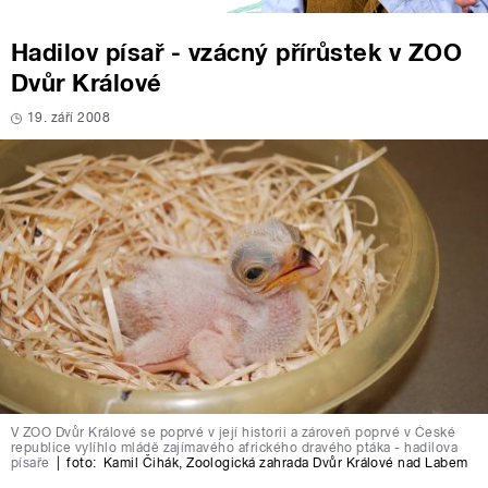
Hadilov písař - vzácný přírůstek v ZOO
Dvůr Králové
19. září 2008
V ZOO Dvůr Králové se poprvé v její historii a zároveň poprvé v České
republice vylíhlo mládě zajímavého afrického dravého ptáka - hadilova
písaře
|
foto:
Kamil Čihák, Zoologická zahrada Dvůr Králové nad Labem