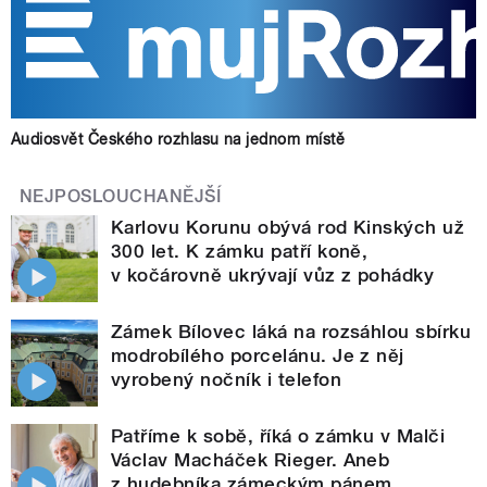
Audiosvět Českého rozhlasu na jednom místě
NEJPOSLOUCHANĚJŠÍ
Karlovu Korunu obývá rod Kinských už
300 let. K zámku patří koně,
v kočárovně ukrývají vůz z pohádky
Zámek Bílovec láká na rozsáhlou sbírku
modrobílého porcelánu. Je z něj
vyrobený nočník i telefon
Patříme k sobě, říká o zámku v Malči
Václav Macháček Rieger. Aneb
z hudebníka zámeckým pánem