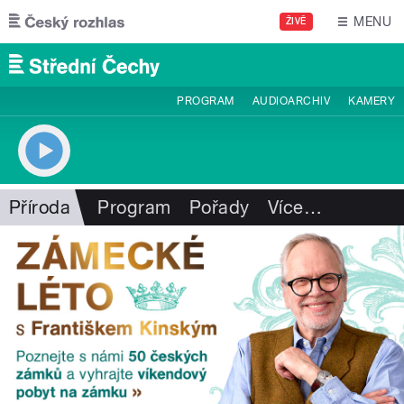
Přejít k hlavnímu obsahu
MENU
ŽIVĚ
PROGRAM
AUDIOARCHIV
KAMERY
Příroda
Program
Pořady
Více
…