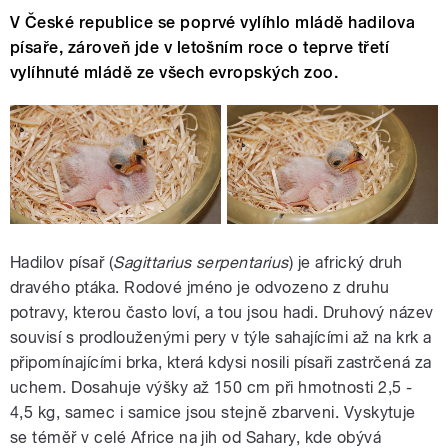
V České republice se poprvé vylíhlo mládě hadilova
písaře, zároveň jde v letošním roce o teprve třetí
vylíhnuté mládě ze všech evropských zoo.
Hadilov písař (
Sagittarius serpentarius
) je africký druh
dravého ptáka. Rodové jméno je odvozeno z druhu
potravy, kterou často loví, a tou jsou hadi. Druhový název
souvisí s prodlouženými pery v týle sahajícími až na krk a
připomínajícími brka, která kdysi nosili písaři zastrčená za
uchem. Dosahuje výšky až 150 cm při hmotnosti 2,5 -
4,5 kg, samec i samice jsou stejně zbarveni. Vyskytuje
se téměř v celé Africe na jih od Sahary, kde obývá