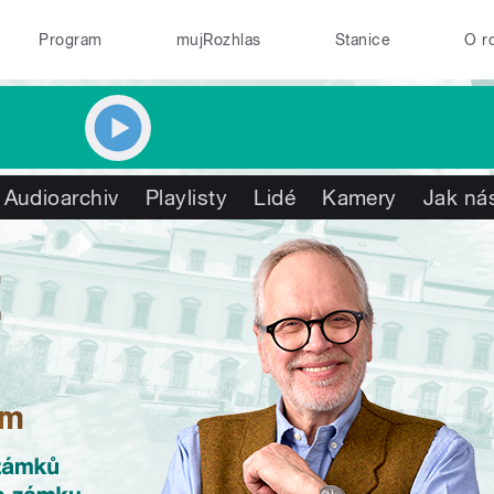
Program
mujRozhlas
Stanice
O r
Audioarchiv
Playlisty
Lidé
Kamery
Jak nás