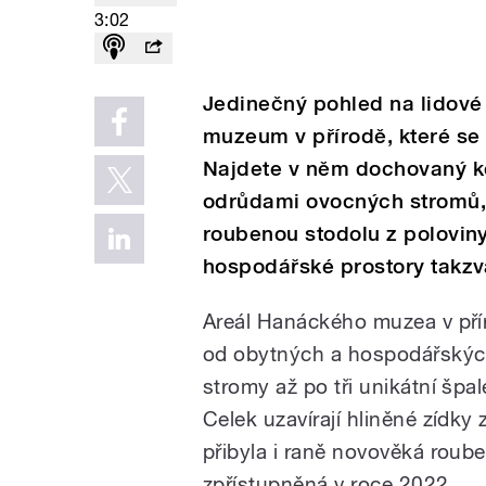
3:02
Jedinečný pohled na lidové 
muzeum v přírodě, které se
Najdete v něm dochovaný k
odrůdami ovocných stromů, t
roubenou stodolu z poloviny
hospodářské prostory takz
Areál Hanáckého muzea v přír
od obytných a hospodářskýc
stromy až po tři unikátní špa
Celek uzavírají hliněné zídky 
přibyla i raně novověká roub
zpřístupněná v roce 2022.