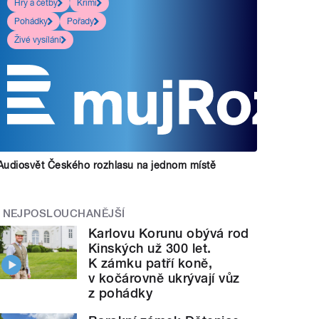
Hry a četby
Krimi
Pohádky
Pořady
Živé vysílání
Audiosvět Českého rozhlasu na jednom místě
NEJPOSLOUCHANĚJŠÍ
Karlovu Korunu obývá rod
Kinských už 300 let.
K zámku patří koně,
v kočárovně ukrývají vůz
z pohádky