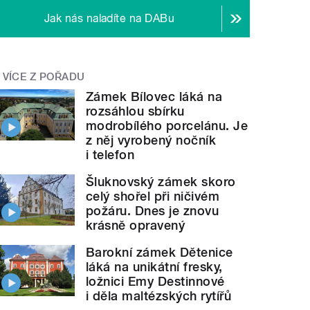
Jak nás naladíte na DABu
VÍCE Z POŘADU
Zámek Bílovec láká na
rozsáhlou sbírku
modrobílého porcelánu. Je
z něj vyrobený nočník
i telefon
Šluknovský zámek skoro
celý shořel při ničivém
požáru. Dnes je znovu
krásně opravený
Barokní zámek Dětenice
láká na unikátní fresky,
ložnici Emy Destinnové
i děla maltézských rytířů