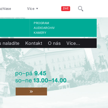
ozhlase
Více
ŽIVĚ
PROGRAM
AUDIOARCHIV
KAMERY
 naladíte
Kontakt
O nás
Více
…