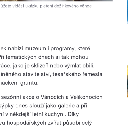
ůžete vidět i ukázku pletení dožínkového věnce
|
ek nabízí muzeum i programy, které
 Při tematických dnech si tak mohou
áce, jako je sklizeň nebo výmlat obilí.
iněného stavitelství, tesařského řemesla
anáckém gruntu.
 sezónní akce o Vánocích a Velikonocích
sýpky dnes slouží jako galerie a při
í v někdejší letní kuchyni. Díky
u hospodářských zvířat působí celý