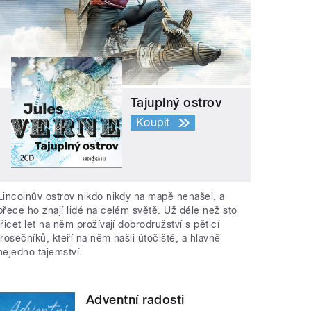
Tajuplný ostrov
Koupit
Lincolnův ostrov nikdo nikdy na mapě nenašel, a
přece ho znají lidé na celém světě. Už déle než sto
třicet let na něm prožívají dobrodružství s pěticí
trosečníků, kteří na něm našli útočiště, a hlavně
nejedno tajemství.
Adventní radosti