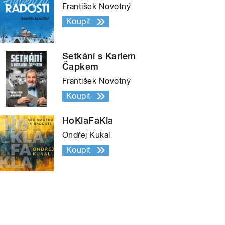
František Novotný
Koupit
Setkání s Karlem
Čapkem
František Novotný
Koupit
HoKlaFaKla
Ondřej Kukal
Koupit