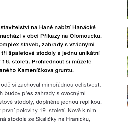
stavitelství na Hané nabízí Hanácké
 nachází v obci Příkazy na Olomoucku.
omplex staveb, zahrady s vzácnými
ři špaletové stodoly a jednu unikátní
 16. století. Prohlédnout si můžete
vaného Kameníčkova gruntu.
odě si zachoval mimořádnou celistvost,
h budov přes zahrady s ovocnými
letové stodoly, doplněné jednou replikou.
z první poloviny 19. století. Nově k nim
ená stodola ze Skaličky na Hranicku,