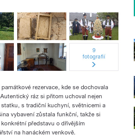
9
fotografií
 památkové rezervace, kde se dochovala
 Autentický ráz si přitom uchoval nejen
r statku, s tradiční kuchyní, světnicemi a
ina vybavení zůstala funkční, takže si
 konkrétní představu o dřívějším
ství na hanáckém venkově.