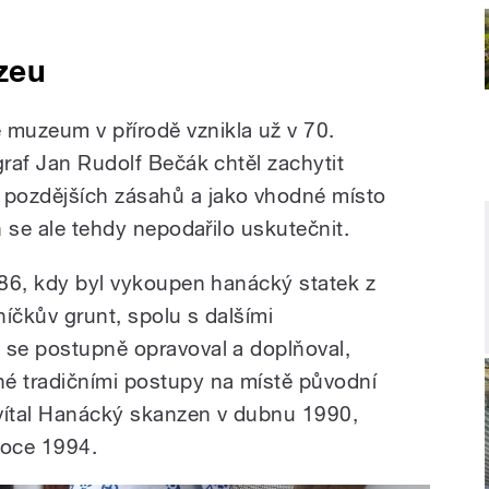
zeu
muzeum v přírodě vznikla už v 70.
graf Jan Rudolf Bečák chtěl zachytit
pozdějších zásahů a jako vhodné místo
n se ale tehdy nepodařilo uskutečnit.
1986, kdy byl vykoupen hanácký statek z
íčkův grunt, spolu s dalšími
 se postupně opravoval a doplňoval,
né tradičními postupy na místě původní
řivítal Hanácký skanzen v dubnu 1990,
 roce 1994.