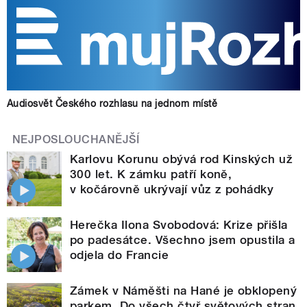
Audiosvět Českého rozhlasu na jednom místě
NEJPOSLOUCHANĚJŠÍ
Karlovu Korunu obývá rod Kinských už
300 let. K zámku patří koně,
v kočárovně ukrývají vůz z pohádky
Herečka Ilona Svobodová: Krize přišla
po padesátce. Všechno jsem opustila a
odjela do Francie
Zámek v Náměšti na Hané je obklopený
parkem. Do všech čtyř světových stran