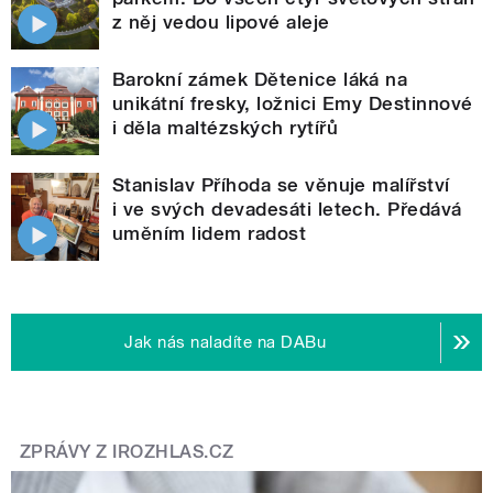
z něj vedou lipové aleje
Barokní zámek Dětenice láká na
unikátní fresky, ložnici Emy Destinnové
i děla maltézských rytířů
Stanislav Příhoda se věnuje malířství
i ve svých devadesáti letech. Předává
uměním lidem radost
Jak nás naladíte na DABu
ZPRÁVY Z IROZHLAS.CZ