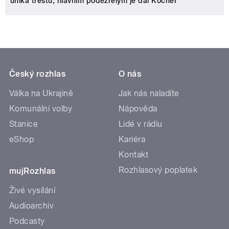
uniká trestu, hlavním podezřelým je dál Kočner
Český rozhlas
O nás
Válka na Ukrajině
Jak nás naladíte
Komunální volby
Nápověda
Stanice
Lidé v rádiu
eShop
Kariéra
Kontakt
Rozhlasový poplatek
mujRozhlas
Živé vysílání
Audioarchiv
Podcasty