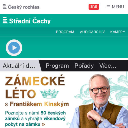
Přejít k hlavnímu obsahu
MENU
ŽIVĚ
PROGRAM
AUDIOARCHIV
KAMERY
Aktuální dění
Program
Pořady
Více
…