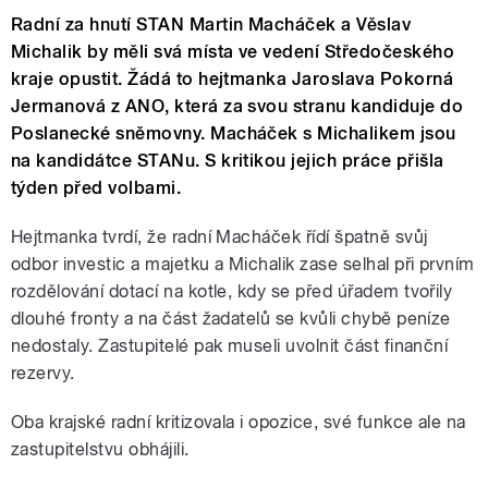
Radní za hnutí STAN Martin Macháček a Věslav
Michalik by měli svá místa ve vedení Středočeského
kraje opustit. Žádá to hejtmanka Jaroslava Pokorná
Jermanová z ANO, která za svou stranu kandiduje do
Poslanecké sněmovny. Macháček s Michalikem jsou
na kandidátce STANu. S kritikou jejich práce přišla
týden před volbami.
Hejtmanka tvrdí, že radní Macháček řídí špatně svůj
odbor investic a majetku a Michalik zase selhal při prvním
rozdělování dotací na kotle, kdy se před úřadem tvořily
dlouhé fronty a na část žadatelů se kvůli chybě peníze
nedostaly. Zastupitelé pak museli uvolnit část finanční
rezervy.
Oba krajské radní kritizovala i opozice, své funkce ale na
zastupitelstvu obhájili.