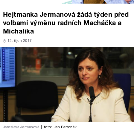
Hejtmanka Jermanová žádá týden před
volbami výměnu radních Macháčka a
Michalika
13. říjen 2017
Jaroslava Jermanová
|
foto:
Jan Bartoněk