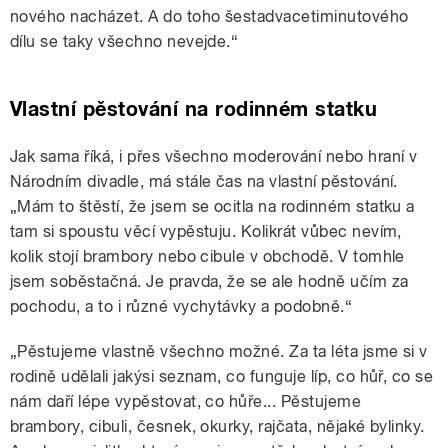
nového nacházet. A do toho šestadvacetiminutového
dílu se taky všechno nevejde.“
Vlastní pěstování na rodinném statku
Jak sama říká, i přes všechno moderování nebo hraní v
Národním divadle, má stále čas na vlastní pěstování.
„Mám to štěstí, že jsem se ocitla na rodinném statku a
tam si spoustu věcí vypěstuju. Kolikrát vůbec nevím,
kolik stojí brambory nebo cibule v obchodě. V tomhle
jsem soběstačná. Je pravda, že se ale hodně učím za
pochodu, a to i různé vychytávky a podobně.“
„Pěstujeme vlastně všechno možné. Za ta léta jsme si v
rodině udělali jakýsi seznam, co funguje líp, co hůř, co se
nám daří lépe vypěstovat, co hůře... Pěstujeme
brambory, cibuli, česnek, okurky, rajčata, nějaké bylinky.