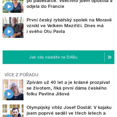
po padesátce. Všechno jsem opustila a
odjela do Francie
První český rybářský spolek na Moravě
vznikl ve Velkém Meziříčí. Dnes má
i svého Otu Pavla
Jak nás naladíte na DABu
VÍCE Z POŘADU
Zpívám už 40 let a je krásné prozpívat
se životem, říká první dáma českého
folku Pavlína Jíšová
Olympijský vítěz Josef Dostál: V kajaku
jsem poprvé seděl ve třech letech a