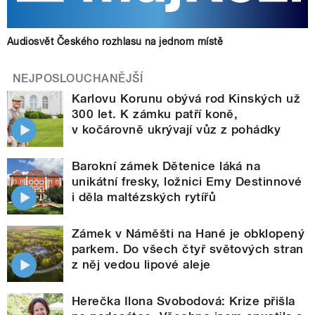
Audiosvět Českého rozhlasu na jednom místě
NEJPOSLOUCHANĚJŠÍ
Karlovu Korunu obývá rod Kinských už
300 let. K zámku patří koně,
v kočárovně ukrývají vůz z pohádky
Barokní zámek Dětenice láká na
unikátní fresky, ložnici Emy Destinnové
i děla maltézských rytířů
Zámek v Náměšti na Hané je obklopený
parkem. Do všech čtyř světových stran
z něj vedou lipové aleje
Herečka Ilona Svobodová: Krize přišla