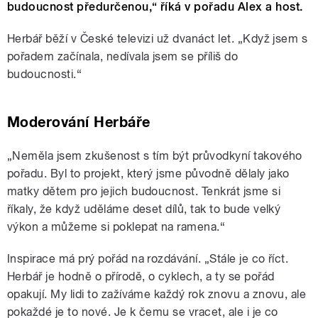
budoucnost předurčenou,“ říká v pořadu Alex a host.
Herbář běží v České televizi už dvanáct let. „Když jsem s
pořadem začínala, nedívala jsem se příliš do
budoucnosti.“
Moderování Herbáře
„Neměla jsem zkušenost s tím být průvodkyní takového
pořadu. Byl to projekt, který jsme původně dělaly jako
matky dětem pro jejich budoucnost. Tenkrát jsme si
říkaly, že když uděláme deset dílů, tak to bude velký
výkon a můžeme si poklepat na ramena.“
Inspirace má prý pořád na rozdávání. „Stále je co říct.
Herbář je hodně o přírodě, o cyklech, a ty se pořád
opakují. My lidi to zažíváme každý rok znovu a znovu, ale
pokaždé je to nové. Je k čemu se vracet, ale i je co