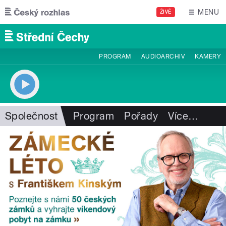
Přejít k hlavnímu obsahu
MENU
ŽIVĚ
PROGRAM
AUDIOARCHIV
KAMERY
Společnost
Program
Pořady
Více
…