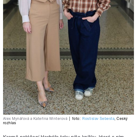
Alex Mynářová a Kateřina Winterová
|
foto:
Rostislav Šebesta
,
Český
rozhlas