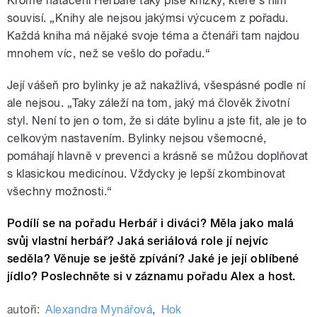
Kromě natáčení Herbáře taky píše knížky, které s ním
souvisí. „Knihy ale nejsou jakýmsi výcucem z pořadu.
Každá kniha má nějaké svoje téma a čtenáři tam najdou
mnohem víc, než se vešlo do pořadu.“
Její vášeň pro bylinky je až nakažlivá, všespásné podle ní
ale nejsou. „Taky záleží na tom, jaký má člověk životní
styl. Není to jen o tom, že si dáte bylinu a jste fit, ale je to
celkovým nastavením. Bylinky nejsou všemocné,
pomáhají hlavně v prevenci a krásně se můžou doplňovat
s klasickou medicínou. Vždycky je lepší zkombinovat
všechny možnosti.“
Podílí se na pořadu Herbář i diváci? Měla jako malá
svůj vlastní herbář? Jaká seriálová role jí nejvíc
seděla? Věnuje se ještě zpívání? Jaké je její oblíbené
jídlo? Poslechněte si v záznamu pořadu Alex a host.
autoři:
Alexandra Mynářová
,
Hok