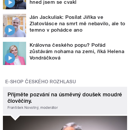
hned jsem se cvakl
Ján Jackuliak: Posílat Jiříka ve
Zlatovlásce na smrt mě nebavilo, ale to
temno v pohádce ano
Královna českého popu? Pořád
zůstávám nohama na zemi, říká Helena
Vondráčková
E-SHOP ČESKÉHO ROZHLASU
Přijměte pozvání na úsměvný doušek moudré
člověčiny.
František Novotný, moderátor