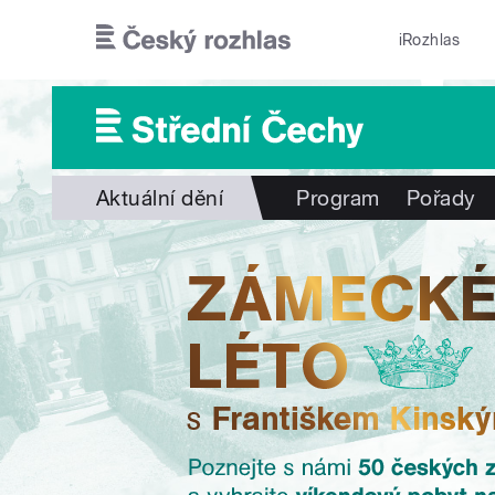
Přejít k hlavnímu obsahu
iRozhlas
Aktuální dění
Program
Pořady