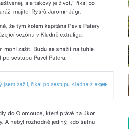
aštvanej, ale takový je život,“ říkal po
ráži majitel Rytířů Jaromír Jágr.
sné, že tým kolem kapitána Pavla Patery
zející sezónu v Kladně extraligu.
em mohl zažít. Budu se snažit na tuhle
 po sestupu Pavel Patera.
ký jsem zažil, říkal po sestupu Kladna z extraligy tehd
jaký jsem zažil, říkal po
aligy tehdejší kapitán
Patera
dly do Olomouce, která právě na úkor
y. A nebyl rozhodně jediný, kdo šatnu