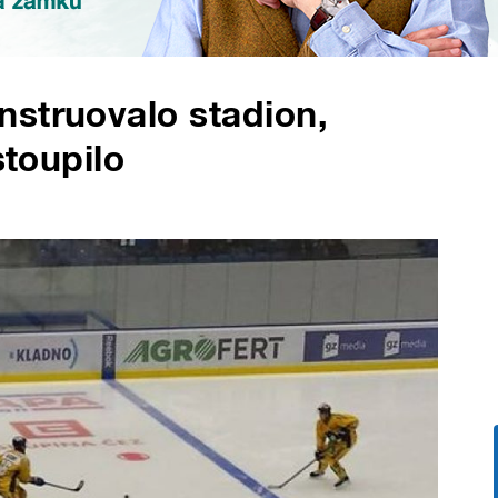
struovalo stadion,
stoupilo