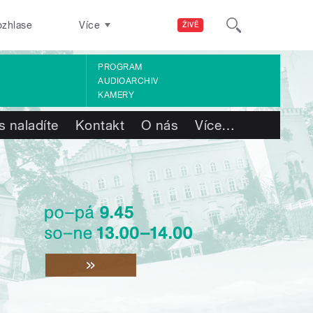
ozhlase
Více
ŽIVĚ
PROGRAM
AUDIOARCHIV
KAMERY
s naladíte
Kontakt
O nás
Více
…