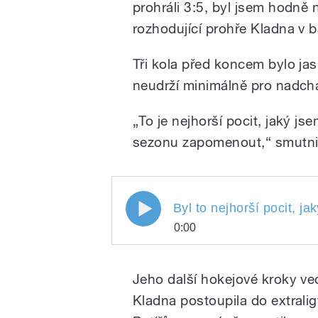
prohráli 3:5, byl jsem hodně n
rozhodující prohře Kladna v ba
Tři kola před koncem bylo ja
neudrží minimálně pro nadchá
„To je nejhorší pocit, jaký js
sezonu zapomenout,“ smutnil
Byl to nejhorší pocit, ja
0:00
Byl to nejhorší pocit, 
Play
sestupu Kladna z extr
Jeho další hokejové kroky ve
Rytířů Pavel
Kladna postoupila do extralig