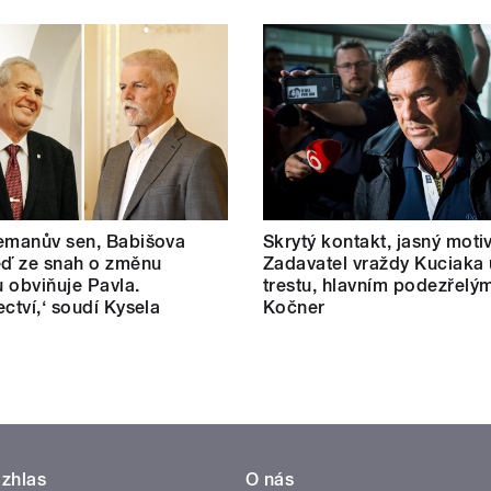
emanův sen, Babišova
Skrytý kontakt, jasný motiv
eď ze snah o změnu
Zadavatel vraždy Kuciaka 
 obviňuje Pavla.
trestu, hlavním podezřelým
ectví,‘ soudí Kysela
Kočner
zhlas
O nás