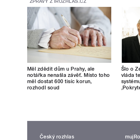
ZPRÁVY Z IROZHLAS.CZ
Měl zdědit dům u Prahy, ale
Šlo o Z
notářka nenašla závěť. Místo toho
vláda t
měl dostat 600 tisíc korun,
systému
rozhodl soud
‚Pokryt
Český rozhlas
mujRo