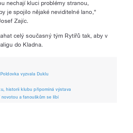
nou nechají kluci problémy stranou,
y je spojilo nějaké neviditelné lano,“
osef Zajíc.
tahat celý současný tým Rytířů tak, aby v
raligu do Kladna.
 Poldovka vyzvala Duklu
u, historii klubu připomíná výstava
í novotou a fanouškům se líbí