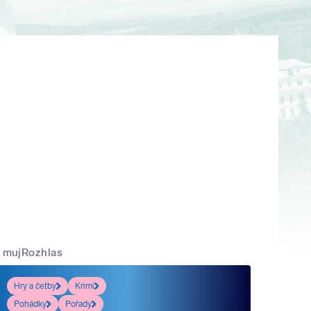
mujRozhlas
Hry a četby
Krimi
Pohádky
Pořady