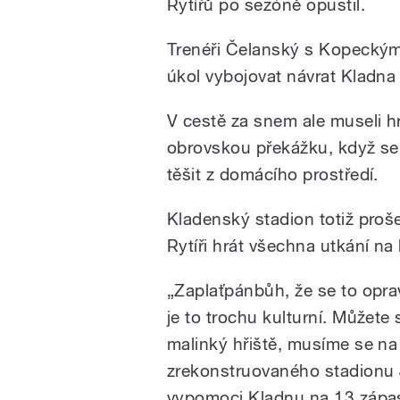
Rytířů po sezóně opustil.
Trenéři Čelanský s Kopeckým
úkol vybojovat návrat Kladna 
/
V cestě za snem ale museli h
obrovskou překážku, když se t
těšit z domácího prostředí.
Kladenský stadion totiž proše
Rytíři hrát všechna utkání na
pause
„Zaplaťpánbůh, že se to oprav
je to trochu kulturní. Můžete s
malinký hřiště, musíme se na 
zrekonstruovaného stadionu J
vypomoci Kladnu na 13 zápa