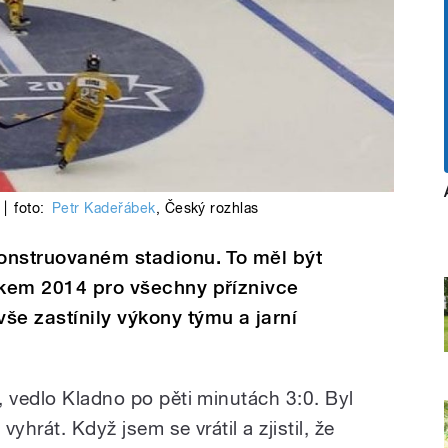
|
foto:
Petr Kadeřábek
,
Český rozhlas
konstruovaném stadionu. To měl být
okem 2014 pro všechny příznivce
še zastínily výkony týmu a jarní
, vedlo Kladno po pěti minutách 3:0. Byl
vyhrát. Když jsem se vrátil a zjistil, že