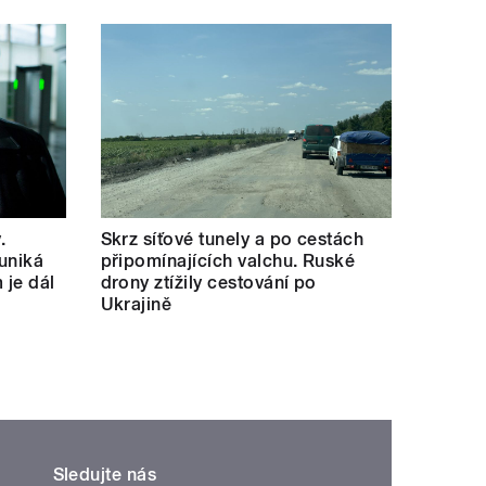
.
Skrz síťové tunely a po cestách
uniká
připomínajících valchu. Ruské
 je dál
drony ztížily cestování po
Ukrajině
Sledujte nás