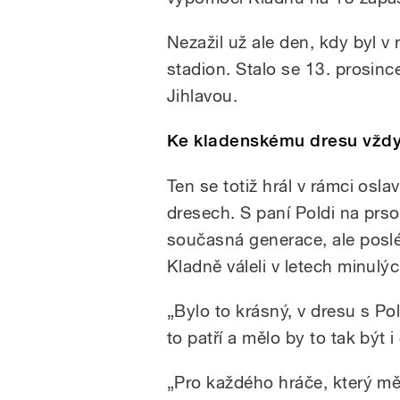
Nezažil už ale den, kdy byl v
stadion. Stalo se 13. prosin
Jihlavou.
Ke kladenskému dresu vždy 
Ten se totiž hrál v rámci osla
dresech. S paní Poldi na prso
současná generace, ale posléz
Kladně váleli v letech minulý
„Bylo to krásný, v dresu s Po
to patří a mělo by to tak být i 
„Pro každého hráče, který měl