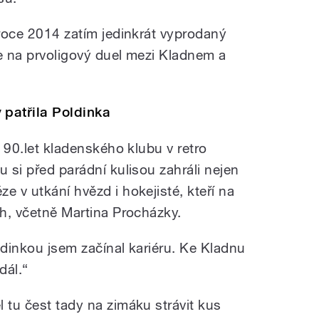
 roce 2014 zatím jedinkrát vyprodaný
ce na prvoligový duel mezi Kladnem a
patřila Poldinka
v 90.let kladenského klubu v retro
u si před parádní kulisou zahráli nejen
e v utkání hvězd i hokejisté, kteří na
ch, včetně Martina Procházky.
ldinkou jsem začínal kariéru. Ke Kladnu
dál.“
 tu čest tady na zimáku strávit kus