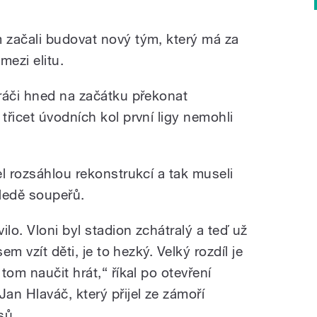
 začali budovat nový tým, který má za
mezi elitu.
ráči hned na začátku překonat
řicet úvodních kol první ligy nemohli
l rozsáhlou rekonstrukcí a tak museli
 ledě soupeřů.
ilo. Vloni byl stadion zchátralý a teď už
em vzít děti, je to hezký. Velký rozdíl je
tom naučit hrát,“ říkal po otevření
an Hlaváč, který přijel ze zámoří
sů.