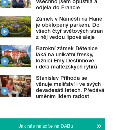
Všechno jsem opustila a
odjela do Francie
Zámek v Náměšti na Hané
je obklopený parkem. Do
všech čtyř světových stran
z něj vedou lipové aleje
Barokní zámek Dětenice
láká na unikátní fresky,
ložnici Emy Destinnové
i děla maltézských rytířů
Stanislav Příhoda se
věnuje malířství i ve svých
Byl to nejh
ejší kapitán Rytířů Pavel
Patera
" style="">
devadesáti letech. Předává
uměním lidem radost
Jak nás naladíte na DABu