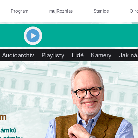
Program
mujRozhlas
Stanice
O r
Audioarchiv
Playlisty
Lidé
Kamery
Jak ná