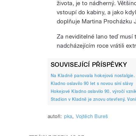
života, je to nádherný. Větši
vstoupí do kabiny, a jako kdyb
doplňuje Martina Procházku J
Za neviditelné lano teď musí 
nadcházejícím roce vrátili ext
SOUVISEJÍCÍ PŘÍSPĚVKY
Na Kladně panovala hokejová nostalgie.
Kladno oslavilo 90 let s novou síní slávy
Hokejové Kladno oslavilo 90. výročí vznik
Stadion v Kladně je znovu otevřený. Von
autoři:
pka
,
Vojtěch Bureš