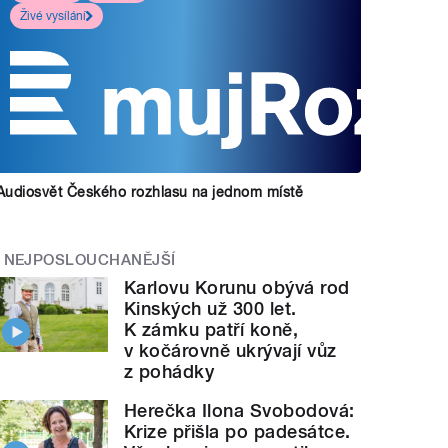
Živé vysílání
Audiosvět Českého rozhlasu na jednom místě
NEJPOSLOUCHANĚJŠÍ
Karlovu Korunu obývá rod
Kinských už 300 let.
K zámku patří koně,
v kočárovně ukrývají vůz
z pohádky
Herečka Ilona Svobodová:
Krize přišla po padesátce.