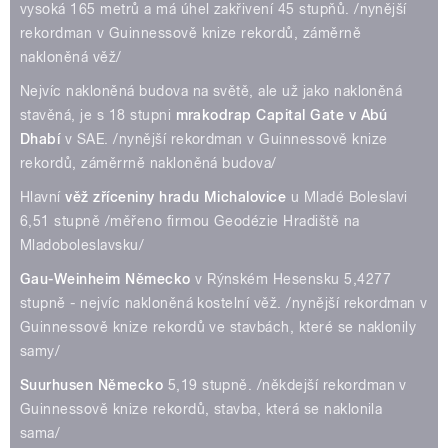
vysoká 165 metrů a má úhel zakřivení 45 stupňů. /nynější
rekordman v Guinnessově knize rekordů, záměrně
nakloněná věž/
Nejvíc nakloněná budova na světě, ale už jako nakloněná
stavěná, je s 18 stupni
mrakodrap Capital Gate v Abú
Dhabí
v SAE. /nynější rekordman v Guinnessově knize
rekordů, záměrrně nakloněná budova/
Hlavní
věž zříceniny hradu Michalovice
u Mladé Boleslavi
6,51 stupně /měřeno firmou Geodézie Hradiště na
Mladoboleslavsku/
Gau-Weinheim Německo
v Rýnském Hesensku 5,4277
stupně - nejvíc nakloněná kostelní věž. /nynější rekordman v
Guinnessově knize rekordů ve stavbách, které se naklonily
samy/
Suurhusen Německo
5,19 stupně. /někdejší rekordman v
Guinnessově knize rekordů, stavba, která se naklonila
sama/