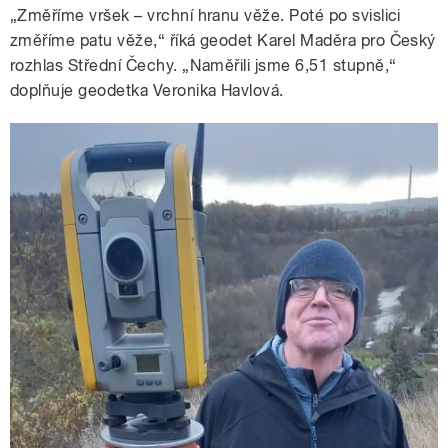
„Změříme vršek – vrchní hranu věže. Poté po svislici
změříme patu věže,“ říká geodet Karel Maděra pro Český
rozhlas Střední Čechy. „Naměřili jsme 6,51 stupně,“
doplňuje geodetka Veronika Havlová.