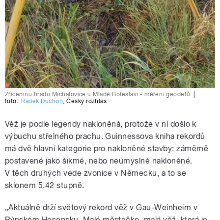
Zříceninu hradu Michalovice u Mladé Boleslavi - měření geodetů
|
foto:
Radek Duchoň
,
Český rozhlas
Věž je podle legendy nakloněná, protože v ní došlo k
výbuchu střelného prachu. Guinnessova kniha rekordů
má dvě hlavní kategorie pro nakloněné stavby: záměrně
postavené jako šikmé, nebo neúmyslně nakloněné.
V těch druhých vede zvonice v Německu, a to se
sklonem 5,42 stupně.
„Aktuálně drží světový rekord věž v Gau-Weinheim v
Rýnském Hesensku. Malé městečko, malá věž, která je