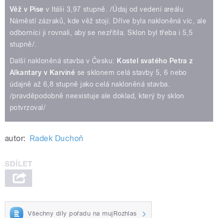
Věž v Pise
v Itálii 3,97 stupně. /Údaj od vedení areálu
Náměstí zázraků, kde věž stojí. Dříve byla nakloněná víc, ale
odborníci ji rovnali, aby se nezřítila. Sklon byl třeba i 5,5
stupně/.
Další nakloněná stavba v Česku:
Kostel svatého Petra z
Alkantary v Karviné
se sklonem celá stavby 5, 6 nebo
údajně až 6,8 stupně jako celá nakloněná stavba.
/pravděpodobně neexistuje ale doklad, který by sklon
potvrzoval/
autor:
Radek Duchoň
Všechny díly pořadu na mujRozhlas