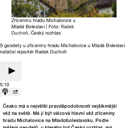
Zříceninu hradu Michalovice u
Mladé Boleslavi | Foto:
Radek
Duchoň
, Český rozhlas
S geodety u zříceniny hradu Michalovice u Mladé Boleslavi
natáčel reportér Radek Duchoň
5:10
Česko má s největší pravděpodobností nejšikmější
věž na světě. Má jí být válcová hlavní věž zříceniny
hradu Michalovice na Mladoboleslavsku. Podle
měření geodetů, u kterého byl Český rozhlas, má