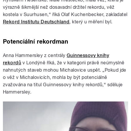
výrazně šikmější než dosavadní držitel rekordu, věž
kostela v Suurhusen,“ říká Olaf Kuchenbecker, zakladatel
Rekord Institutu Deutschland
, který u měření byl.
Potenciální rekordman
Anna Hammersley z centrály
Guinnessovy knihy
rekordů
v Londýně říká, že v kategorii právě neúmyslně
nahnutých staveb mohou Michalovice uspět. „Pokud jde
o věž v Michalovicích, mohla by být potenciálně
zvažována na titul Guinnessovy knihy rekordů,“ sděluje
Hammersley.