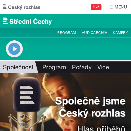
Přejít k hlavnímu obsahu
MENU
ŽIVĚ
PROGRAM
AUDIOARCHIV
KAMERY
Společnost
Program
Pořady
Více
…