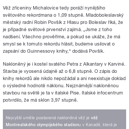
Věž zříceniny Michalovice tedy poráží nynějšího
světového rekordmana o 1,09 stupně. Mladoboleslavský
městský radní Robin Povšík z Hlasu pro Boleslav říká, že
je případné světové prvenství zajímá. „Jsme z toho
nadšení. Všechno prověříme, a pokud se ukáže, že má
smysl se k tomuto rekordu hlásit, budeme usilovat o
zapsání do Guinnessovy knihy,“ dodává Povšík.
Nakloněný je i kostel svatého Petra z Alkantary v Karviné.
Stavba je vyosená údajně až o 6,8 stupně. O zápis do
knihy rekordů ale nikdo nepožádal a ani neexistuje doklad
o výsledné hodnotě náklonu. Nejznámější nakloněnou
stavbou na světě je ta v italské Pise. Italské infocentrum
potvrdilo, že má sklon 3,97 stupně.
Nejvyšší uměle postavená nakloněná věž je
věž
Montrealského olympijského stadion
u v Kanadě, která je