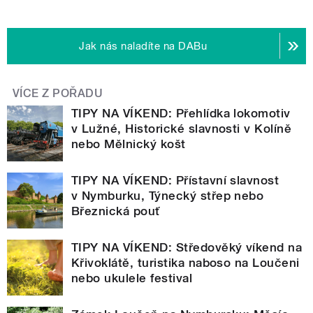
Jak nás naladíte na DABu
VÍCE Z POŘADU
TIPY NA VÍKEND: Přehlídka lokomotiv
v Lužné, Historické slavnosti v Kolíně
nebo Mělnický košt
TIPY NA VÍKEND: Přístavní slavnost
v Nymburku, Týnecký střep nebo
Březnická pouť
TIPY NA VÍKEND: Středověký víkend na
Křivoklátě, turistika naboso na Loučeni
nebo ukulele festival