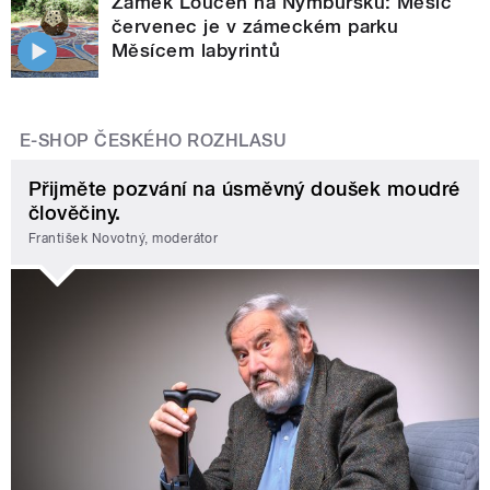
Zámek Loučeň na Nymbursku: Měsíc
červenec je v zámeckém parku
Měsícem labyrintů
E-SHOP ČESKÉHO ROZHLASU
Přijměte pozvání na úsměvný doušek moudré
člověčiny.
František Novotný, moderátor