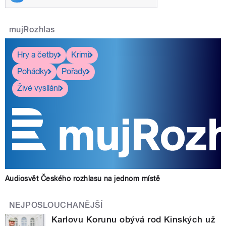
mujRozhlas
Hry a četby
Krimi
Pohádky
Pořady
Živé vysílání
Audiosvět Českého rozhlasu na jednom místě
NEJPOSLOUCHANĚJŠÍ
Karlovu Korunu obývá rod Kinských už