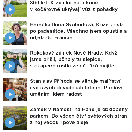
300 let. K zámku patří koně,
v kočárovně ukrývají vůz z pohádky
Herečka Ilona Svobodová: Krize přišla
po padesátce. Všechno jsem opustila a
odjela do Francie
Rokokový zámek Nové Hrady: Když
jsme přišli, běhaly tu slepice,
v okapech rostla zeleň, říká majitel
Stanislav Příhoda se věnuje malířství
i ve svých devadesáti letech. Předává
uměním lidem radost
Zámek v Náměšti na Hané je obklopený
parkem. Do všech čtyř světových stran
z něj vedou lipové aleje