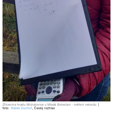
Zřícenina hradu Michalovice u Mladé Boleslavi - měření rekordu
|
foto:
Radek Duchoň
,
Český rozhlas