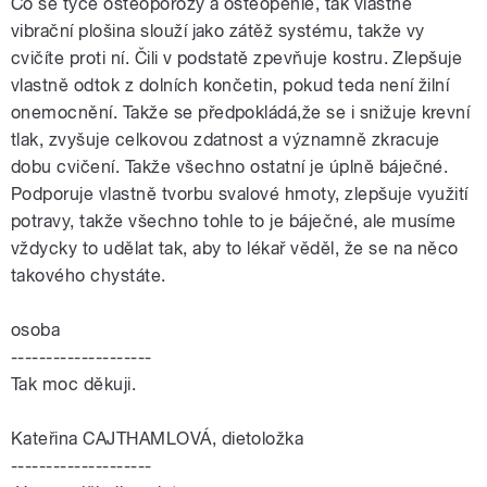
Co se týče osteoporózy a osteopenie, tak vlastně
vibrační plošina slouží jako zátěž systému, takže vy
cvičíte proti ní. Čili v podstatě zpevňuje kostru. Zlepšuje
vlastně odtok z dolních končetin, pokud teda není žilní
onemocnění. Takže se předpokládá,že se i snižuje krevní
tlak, zvyšuje celkovou zdatnost a významně zkracuje
dobu cvičení. Takže všechno ostatní je úplně báječné.
Podporuje vlastně tvorbu svalové hmoty, zlepšuje využití
potravy, takže všechno tohle to je báječné, ale musíme
vždycky to udělat tak, aby to lékař věděl, že se na něco
takového chystáte.
osoba
--------------------
Tak moc děkuji.
Kateřina CAJTHAMLOVÁ, dietoložka
--------------------