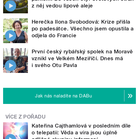
z něj vedou lipové aleje
Herečka Ilona Svobodová: Krize přišla
po padesátce. Všechno jsem opustila a
odjela do Francie
První český rybářský spolek na Moravě
vznikl ve Velkém Meziříčí. Dnes má
i svého Otu Pavla
Jak nás naladíte na DABu
VÍCE Z POŘADU
Kateřina Cajthamlová v posledním díle
o telepatii: Věda a víra jsou úplně