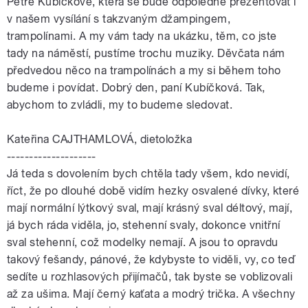
Petře Kubíčkové, která se bude odpoledne prezentovat i
v našem vysílání s takzvaným džampingem,
trampolínami. A my vám tady na ukázku, těm, co jste
tady na náměstí, pustíme trochu muziky. Děvčata nám
předvedou něco na trampolínách a my si během toho
budeme i povídat. Dobrý den, paní Kubíčková. Tak,
abychom to zvládli, my to budeme sledovat.
Kateřina CAJTHAMLOVÁ, dietoložka
--------------------
Já teda s dovolením bych chtěla tady všem, kdo nevidí,
říct, že po dlouhé době vidím hezky osvalené dívky, které
mají normální lýtkový sval, mají krásný sval déltový, mají,
já bych ráda viděla, jo, stehenní svaly, dokonce vnitřní
sval stehenní, což modelky nemají. A jsou to opravdu
takový fešandy, pánové, že kdybyste to viděli, vy, co teď
sedíte u rozhlasových přijímačů, tak byste se voblizovali
až za ušima. Mají černý kaťata a modrý trička. A všechny