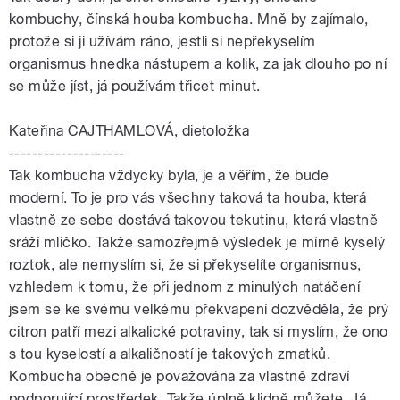
kombuchy, čínská houba kombucha. Mně by zajímalo,
protože si ji užívám ráno, jestli si nepřekyselím
organismus hnedka nástupem a kolik, za jak dlouho po ní
se může jíst, já používám třicet minut.
Kateřina CAJTHAMLOVÁ, dietoložka
--------------------
Tak kombucha vždycky byla, je a věřím, že bude
moderní. To je pro vás všechny taková ta houba, která
vlastně ze sebe dostává takovou tekutinu, která vlastně
sráží mlíčko. Takže samozřejmě výsledek je mírně kyselý
roztok, ale nemyslím si, že si překyselíte organismus,
vzhledem k tomu, že při jednom z minulých natáčení
jsem se ke svému velkému překvapení dozvěděla, že prý
citron patří mezi alkalické potraviny, tak si myslím, že ono
s tou kyselostí a alkaličností je takových zmatků.
Kombucha obecně je považována za vlastně zdraví
podporující prostředek. Takže úplně klidně můžete. Já