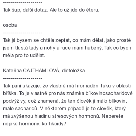
--------------------
Tak šup, další dotaz. Ale to už jde do éteru.
osoba
--------------------
Tak já bysem se chtěla zeptat, co mám dělat, jako prostě
jsem tlustá tady a nohy a ruce mám hubený. Tak co bych
měla pro to udělat.
Kateřina CAJTHAMLOVÁ, dietoložka
--------------------
Tak paní ukazuje, že vlastně má hromadění tuku v oblasti
bříška. To je vlastně pro nás známka bílkovinosacharidové
podvýživy, což znamená, že ten člověk jí málo bílkovin,
málo sacharidů. V některém případě je to člověk, který
má zvýšenou hladinu stresových hormonů. Neberete
nějaké hormony, kortikoidy?