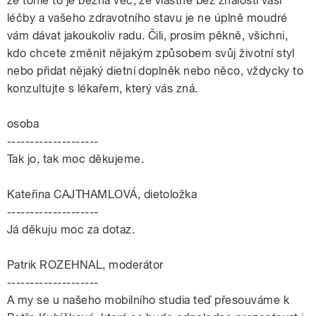
že tohle to je běžná věc, že vlastně bez znalosti vaší
léčby a vašeho zdravotního stavu je ne úplně moudré
vám dávat jakoukoliv radu. Čili, prosím pěkně, všichni,
kdo chcete změnit nějakým způsobem svůj životní styl
nebo přidat nějaký dietní doplněk nebo něco, vždycky to
konzultujte s lékařem, který vás zná.
osoba
--------------------
Tak jo, tak moc děkujeme.
Kateřina CAJTHAMLOVÁ, dietoložka
--------------------
Já děkuju moc za dotaz.
Patrik ROZEHNAL, moderátor
--------------------
A my se u našeho mobilního studia teď přesouváme k