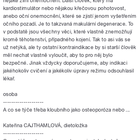
nějaké žilní onemocnění. Další člověk, který má
kardiostimulátor nebo nějakou křečovou pohotovost,
anebo oční onemocnění, které se zjistí jenom vyšetřením
očního pozadí. Je to takzvaná makulární degenerace. To
v podstatě jsou všechny věci, které vlastně znemožňují
kromě těhotenství, případného kojení. Tak to asi vás se
už netýká, ale ty ostatní kontraindikace by si starší člověk
měl nechat vlastně vyloučit, aby to pro něj bylo
bezpečné. Jinak vždycky doporučujeme, aby indikaci
jakéhokoliv cvičení a jakékoliv úpravy režimu odsouhlasil
lékař.
osoba
--------------------
A co se týče třeba kloubního jako osteoporóza nebo ...
Kateřina CAJTHAMLOVÁ, dietoložka
--------------------