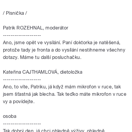
/ Písnička /
Patrik ROZEHNAL, moderátor
--------------------
Ano, jsme opět ve vysílání. Paní doktorka je natěšená,
protože tady je fronta a do vysílání nestihneme všechny
dotazy. Máme tu další posluchačku.
Kateřina CAJTHAMLOVÁ, dietoložka
--------------------
Ano, to víte, Patriku, já když mám mikrofon v ruce, tak
jsem šťastná jak blecha. Tak teďko máte mikrofon v ruce
vy a povídejte.
osoba
--------------------
Tak dobrý den, já chci ohledně výživy, ohledně