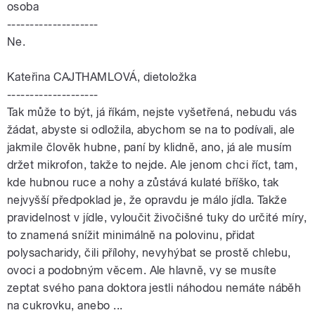
osoba
--------------------
Ne.
Kateřina CAJTHAMLOVÁ, dietoložka
--------------------
Tak může to být, já říkám, nejste vyšetřená, nebudu vás
žádat, abyste si odložila, abychom se na to podívali, ale
jakmile člověk hubne, paní by klidně, ano, já ale musím
držet mikrofon, takže to nejde. Ale jenom chci říct, tam,
kde hubnou ruce a nohy a zůstává kulaté bříško, tak
nejvyšší předpoklad je, že opravdu je málo jídla. Takže
pravidelnost v jídle, vyloučit živočišné tuky do určité míry,
to znamená snížit minimálně na polovinu, přidat
polysacharidy, čili přílohy, nevyhýbat se prostě chlebu,
ovoci a podobným věcem. Ale hlavně, vy se musíte
zeptat svého pana doktora jestli náhodou nemáte náběh
na cukrovku, anebo ...