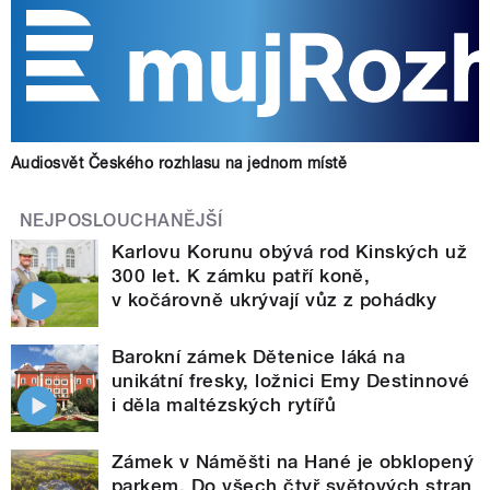
Audiosvět Českého rozhlasu na jednom místě
NEJPOSLOUCHANĚJŠÍ
Karlovu Korunu obývá rod Kinských už
300 let. K zámku patří koně,
v kočárovně ukrývají vůz z pohádky
Barokní zámek Dětenice láká na
unikátní fresky, ložnici Emy Destinnové
i děla maltézských rytířů
Zámek v Náměšti na Hané je obklopený
parkem. Do všech čtyř světových stran