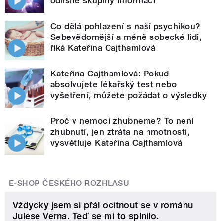
odlišné skupiny informací
Co dělá pohlazení s naší psychikou?
Sebevědomější a méně sobecké lidi,
říká Kateřina Cajthamlová
Kateřina Cajthamlová: Pokud
absolvujete lékařský test nebo
vyšetření, můžete požádat o výsledky
Proč v nemoci zhubneme? To není
zhubnutí, jen ztráta na hmotnosti,
vysvětluje Kateřina Cajthamlová
E-SHOP ČESKÉHO ROZHLASU
Vždycky jsem si přál ocitnout se v románu
Julese Verna. Teď se mi to splnilo.