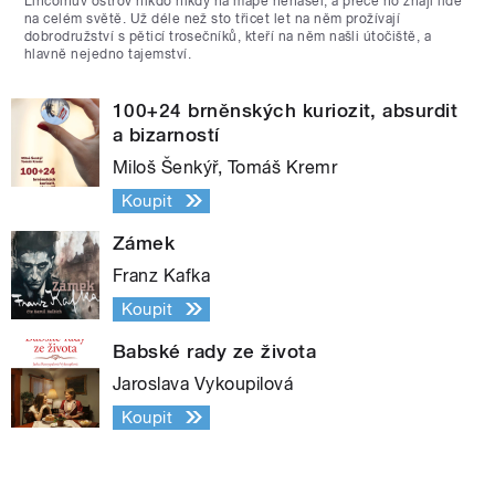
Lincolnův ostrov nikdo nikdy na mapě nenašel, a přece ho znají lidé
na celém světě. Už déle než sto třicet let na něm prožívají
dobrodružství s pěticí trosečníků, kteří na něm našli útočiště, a
hlavně nejedno tajemství.
100+24 brněnských kuriozit, absurdit
a bizarností
Miloš Šenkýř, Tomáš Kremr
Koupit
Zámek
Franz Kafka
Koupit
Babské rady ze života
Jaroslava Vykoupilová
Koupit