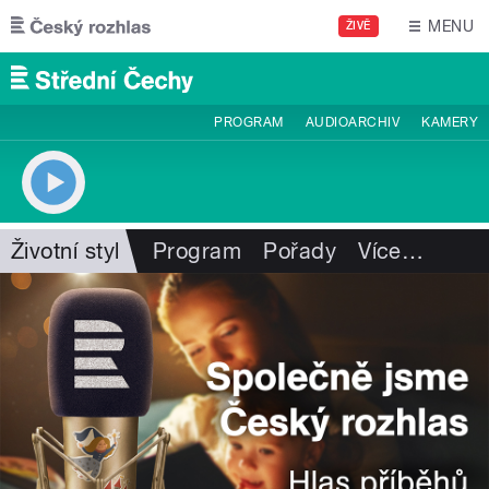
Přejít k hlavnímu obsahu
MENU
ŽIVĚ
PROGRAM
AUDIOARCHIV
KAMERY
Životní styl
Program
Pořady
Více
…