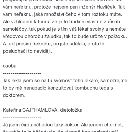
vám neřeknu, protože nejsem pan inženýr Havlíček. Tak
vám neřeknu, jaká množství čeho v tom roztoku máte.
Ale vzhledem k tomu, že je to tradiční vlastně způsob
samoléčby, tak pokud je s tím váš lékař svolný a nemáte
vředovou chorobu žaludku, tak to bude určitě v pořádku.
A teď prosím, řekněte, co jste udělala, protože
posluchači to neviději.
osoba
--------------------
Tak lekla jsem se na tu svolnost toho lékaře, samozřejmě
to by mě nenapadlo konzultovat kombuchu teda s
doktorem.
Kateřina CAJTHAMLOVÁ, dietoložka
--------------------
Já jsem čirou náhodou taky doktor. Ale jenom chci říct,