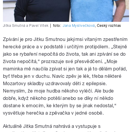
Jitka Smutná a Pavel Vítek
|
foto:
Jana Myslivečková
,
Český rozhlas
Zpívání je pro Jitku Smutnou jakýmsi vítaným zpestřením
herecké práce a v podstatě i určitým protipólem. „Stejně
jako se rybaření nepočítá do života, tak ani zpívání se do
života nepočítá,“ prozrazuje své přesvědčení. „Moje
maminka mě naučila zpívat si jen tak a já to dělám pořád,
byť třeba jen v duchu. Navíc zpěv je lék, třeba některé
Mozartovy skladby uzdravovaly děti z epilepsie.
Nemyslím, že moje hudba někoho vyléčí. Ale bude
dobře, když někoho potěší anebo se díky ní někdo
dostane k emocím, ke kterým by se jinak nedostal,“
vysvětluje herečka a zpěvačka v jedné osobě.
Aktuálně Jitka Smutná nahrává a vystupuje s