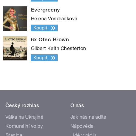
Evergreeny
Helena Vondráčková
Koupit
6x Otec Brown
Gilbert Keith Chesterton
Koupit
Český rozhlas
O nás
Válka na Ukrajině
Jak nás naladíte
Komunální volby
Nápověda
Stanice
Lidé v rádiu