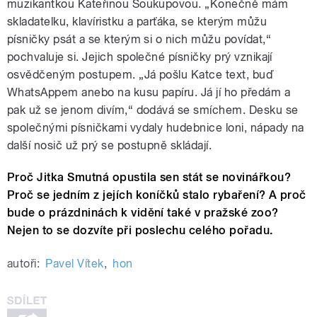
muzikantkou Kateřinou Soukupovou. „Konečně mám
skladatelku, klavíristku a parťáka, se kterým můžu
písničky psát a se kterým si o nich můžu povídat,“
pochvaluje si. Jejich společné písničky prý vznikají
osvědčeným postupem. „Já pošlu Katce text, buď
WhatsAppem anebo na kusu papíru. Já jí ho předám a
pak už se jenom divím,“ dodává se smíchem. Desku se
společnými písničkami vydaly hudebnice loni, nápady na
další nosič už prý se postupně skládají.
Proč Jitka Smutná opustila sen stát se novinářkou?
Proč se jedním z jejích koníčků stalo rybaření? A proč
bude o prázdninách k vidění také v pražské zoo?
Nejen to se dozvíte při poslechu celého pořadu.
autoři:
Pavel Vítek
,
hon