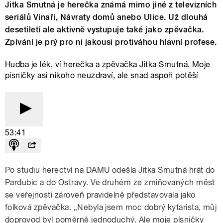
Jitka Smutná je herečka známá mimo jiné z televizních
seriálů Vinaři, Návraty domů anebo Ulice. Už dlouhá
desetiletí ale aktivně vystupuje také jako zpěvačka.
Zpívání je prý pro ni jakousi protiváhou hlavní profese.
Hudba je lék, ví herečka a zpěvačka Jitka Smutná. Moje
písničky asi nikoho neuzdraví, ale snad aspoň potěší
53:41
Po studiu herectví na DAMU odešla Jitka Smutná hrát do
Pardubic a do Ostravy. Ve druhém ze zmiňovaných měst
se veřejnosti zároveň pravidelně představovala jako
folková zpěvačka. „Nebyla jsem moc dobrý kytarista, můj
doprovod byl poměrně jednoduchý. Ale moje písničky