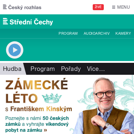
Přejít k hlavnímu obsahu
MENU
ŽIVĚ
PROGRAM
AUDIOARCHIV
KAMERY
Hudba
Program
Pořady
Více
…