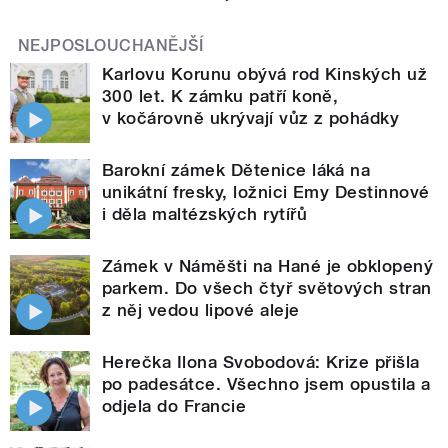
NEJPOSLOUCHANĚJŠÍ
Karlovu Korunu obývá rod Kinských už
300 let. K zámku patří koně,
v kočárovně ukrývají vůz z pohádky
Barokní zámek Dětenice láká na
unikátní fresky, ložnici Emy Destinnové
i děla maltézských rytířů
Zámek v Náměšti na Hané je obklopený
parkem. Do všech čtyř světových stran
z něj vedou lipové aleje
Herečka Ilona Svobodová: Krize přišla
po padesátce. Všechno jsem opustila a
odjela do Francie