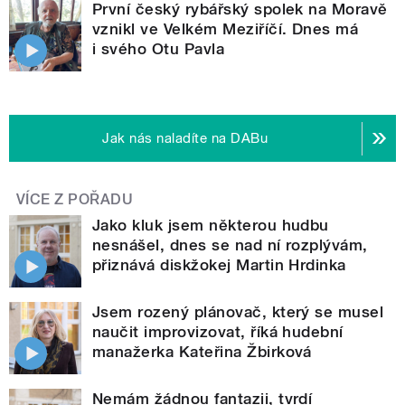
První český rybářský spolek na Moravě
vznikl ve Velkém Meziříčí. Dnes má
i svého Otu Pavla
Jak nás naladíte na DABu
VÍCE Z POŘADU
Jako kluk jsem některou hudbu
nesnášel, dnes se nad ní rozplývám,
přiznává diskžokej Martin Hrdinka
Jsem rozený plánovač, který se musel
naučit improvizovat, říká hudební
manažerka Kateřina Žbirková
Nemám žádnou fantazii, tvrdí