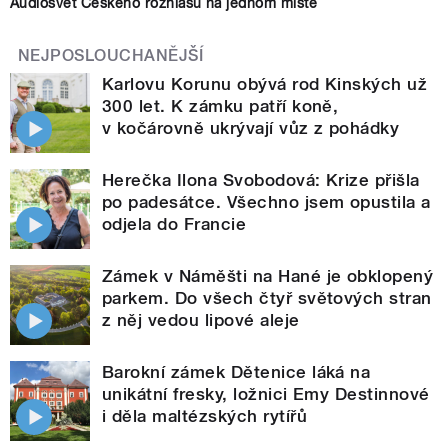
Audiosvět Českého rozhlasu na jednom místě
NEJPOSLOUCHANĚJŠÍ
Karlovu Korunu obývá rod Kinských už
300 let. K zámku patří koně,
v kočárovně ukrývají vůz z pohádky
Herečka Ilona Svobodová: Krize přišla
po padesátce. Všechno jsem opustila a
odjela do Francie
Zámek v Náměšti na Hané je obklopený
parkem. Do všech čtyř světových stran
z něj vedou lipové aleje
Barokní zámek Dětenice láká na
unikátní fresky, ložnici Emy Destinnové
i děla maltézských rytířů