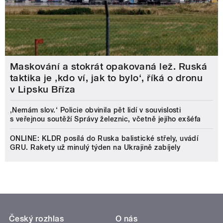
Maskování a stokrát opakovaná lež. Ruská
taktika je ‚kdo ví, jak to bylo‘, říká o dronu
v Lipsku Bříza
‚Nemám slov.‘ Policie obvinila pět lidí v souvislosti
s veřejnou soutěží Správy železnic, včetně jejího exšéfa
ONLINE: KLDR posílá do Ruska balistické střely, uvádí
GRU. Rakety už minulý týden na Ukrajině zabíjely
Český rozhlas
O nás