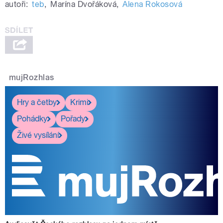
autoři:
teb
,
Marína Dvořáková
,
Alena Rokosová
mujRozhlas
Hry a četby
Krimi
Pohádky
Pořady
Živé vysílání