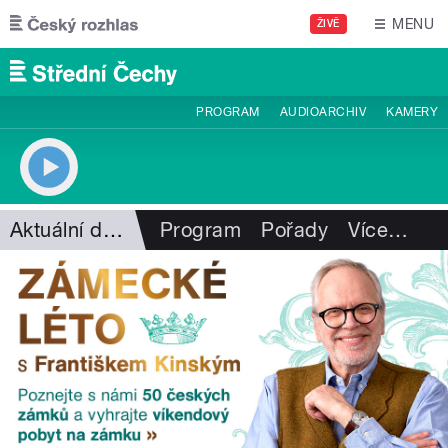
Přejít k hlavnímu obsahu
MENU
ŽIVĚ
PROGRAM
AUDIOARCHIV
KAMERY
Aktuální dění
Program
Pořady
Více
…