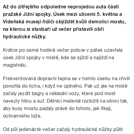
Až do zítřejšího odpoledne neprojedou auta částí
pražské Jižní spojky. Úsek mezi ulicemi 5. května a
Vídeňská musejí řidiči objíždět kvůli demolici mostu,
na kterou si stavbaři už večer přistavili obří
hydraulické nůžky.
Krátce po osmé hodině večer policie v pátek uzavřela
úsek Jižní spojky v místě, kde se sjíždí a najíždí na
magistrálu.
Frekventovaná dopravní tepna se v tomto úseku na chvíli
ponořila do ticha, i když ne úplného. Pak už ale na místě
začaly jezdit bagry a nákladní vozy, které pod most
navezly hlínu a suť. Dělníci materiál rozložili na silnici tak,
aby kusy mostu padaly právě do tohoto, jak říkají,
ochranného lože.
Od půl jedenácté večer začaly hydraulické nůžky půlit