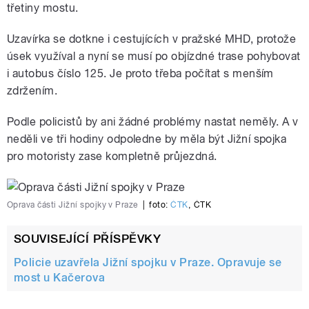
třetiny mostu.
pause
Uzavírka se dotkne i cestujících v pražské MHD, protože
úsek využíval a nyní se musí po objízdné trase pohybovat
i autobus číslo 125. Je proto třeba počítat s menším
zdržením.
Podle policistů by ani žádné problémy nastat neměly. A v
neděli ve tři hodiny odpoledne by měla být Jižní spojka
pro motoristy zase kompletně průjezdná.
Oprava části Jižní spojky v Praze
|
foto:
ČTK
,
ČTK
SOUVISEJÍCÍ PŘÍSPĚVKY
Policie uzavřela Jižní spojku v Praze. Opravuje se
most u Kačerova