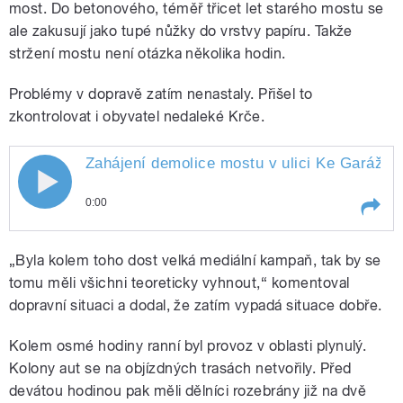
most. Do betonového, téměř třicet let starého mostu se
ale zakusují jako tupé nůžky do vrstvy papíru. Takže
stržení mostu není otázka několika hodin.
Problémy v dopravě zatím nenastaly. Přišel to
zkontrolovat i obyvatel nedaleké Krče.
Zahájení demolice mostu v ulici Ke Garážím
0:00
Play /
Rokosová
Zahájení demolice mostu v ulici
„Byla kolem toho dost velká mediální kampaň, tak by se
Ke Garážím sledovala Alena
tomu měli všichni teoreticky vyhnout,“ komentoval
dopravní situaci a dodal, že zatím vypadá situace dobře.
Kolem osmé hodiny ranní byl provoz v oblasti plynulý.
Kolony aut se na objízdných trasách netvořily. Před
devátou hodinou pak měli dělníci rozebrány již na dvě