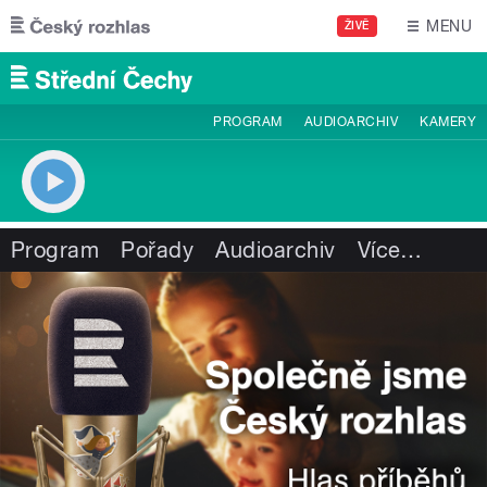
Přejít k hlavnímu obsahu
MENU
ŽIVĚ
PROGRAM
AUDIOARCHIV
KAMERY
Program
Pořady
Audioarchiv
Více
…