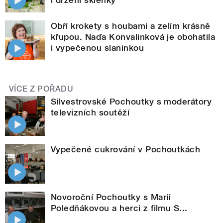
i držení sklenky
Obří krokety s houbami a zelím krásně
křupou. Naďa Konvalinková je obohatila
i vypečenou slaninkou
VÍCE Z POŘADU
Silvestrovské Pochoutky s moderátory
televizních soutěží
Vypečené cukrování v Pochoutkách
Novoroční Pochoutky s Marií
Poledňákovou a herci z filmu S...