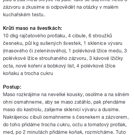
zázvoru a zkusíme si odpovědět na otázky v malém
kuchařském testu.
Krůtí maso na švestkách:
10 dkg rajčatového protlaku, 4 cibule, 6 stroužků
česneku, půl kg sušených švestek, 1 sklenice vývaru
(masového či zeleninového), 1 polévková lžíce medu, 3
polévkové lžíce strouhaného zázvoru, 3 kávové lžičky
octa, nové koření a bobkový list, 4 polévkové lžíce
koňaku a trocha cukru
Postup:
Maso rozkrájíme na nevelké kousky, osolíme a na silném
ohni osmahneme, aby se maso zatáhlo, pak přendáme
maso do kastrolu, zalijeme sklenicí vývaru a dusíme.
Nakrájenou cibuli osmahneme s česnekem a zázvorem,
do toho přidáme trocha cukru, octu a tomatový protlak,
med, po 2 minutách přidáme koňak, rozmícháme. Tuto