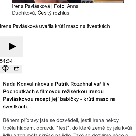
Irena Pavlásková | Foto:
Anna
Duchková
, Český rozhlas
Irena Pavlásková uvařila krůtí maso na švestkách
54:34
Naďa Konvalinková a Patrik Rozehnal vařili v
Pochoutkách s filmovou režisérkou Irenou
Pavláskovou recept její babičky - krůtí maso na
švestkách.
Během přípravy jste se dozvěděli, jestli Irena někdy
trpěla hladem, opravdu "fest", do které země by jela kvůli
jídlu a zda měla skrýše na jídlo. Také se dozvíme něco o