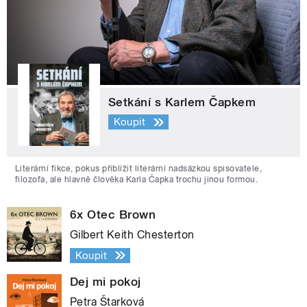
Setkání s Karlem Čapkem
Koupit
Literární fikce, pokus přiblížit literární nadsázkou spisovatele,
filozofa, ale hlavně člověka Karla Čapka trochu jinou formou.
6x Otec Brown
Gilbert Keith Chesterton
Koupit
Dej mi pokoj
Petra Štarková