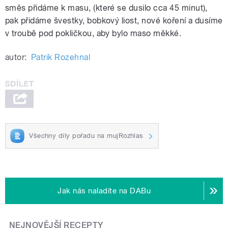
směs přidáme k masu, (které se dusilo cca 45 minut),
pak přidáme švestky, bobkový liost, nové koření a dusíme
v troubě pod pokličkou, aby bylo maso měkké.
autor:
Patrik Rozehnal
Všechny díly pořadu na mujRozhlas
Jak nás naladíte na DABu
NEJNOVĚJŠÍ RECEPTY