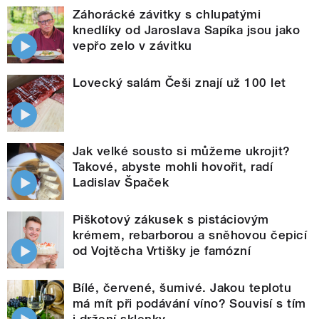
Záhorácké závitky s chlupatými
knedlíky od Jaroslava Sapíka jsou jako
vepřo zelo v závitku
Lovecký salám Češi znají už 100 let
Jak velké sousto si můžeme ukrojit?
Takové, abyste mohli hovořit, radí
Ladislav Špaček
Piškotový zákusek s pistáciovým
krémem, rebarborou a sněhovou čepicí
od Vojtěcha Vrtišky je famózní
Bílé, červené, šumivé. Jakou teplotu
má mít při podávání víno? Souvisí s tím