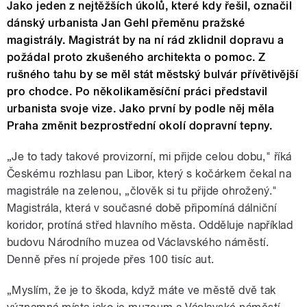
Jako jeden z nejtěžších úkolů, které kdy řešil, označil
dánský urbanista Jan Gehl přeměnu pražské
magistrály. Magistrát by na ní rád zklidnil dopravu a
požádal proto zkušeného architekta o pomoc. Z
rušného tahu by se měl stát městský bulvár přívětivější
pro chodce. Po několikaměsíční práci představil
urbanista svoje vize. Jako první by podle něj měla
Praha změnit bezprostřední okolí dopravní tepny.
„Je to tady takové provizorní, mi přijde celou dobu," říká
Českému rozhlasu pan Libor, který s kočárkem čekal na
magistrále na zelenou, „člověk si tu přijde ohrožený."
Magistrála, která v současné době připomíná dálniční
koridor, protíná střed hlavního města. Odděluje například
budovu Národního muzea od Václavského náměstí.
Denně přes ní projede přes 100 tisíc aut.
„Myslím, že je to škoda, když máte ve městě dvě tak