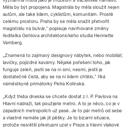
významná místa jako je muzeum a Václavské náměstí.
Měla by být propojená. Magistrála by měla sloužit nejen
autům, ale také lidem, cyklistům, komunitám. Prostě
celému prostoru. Praha by se měla snažit přetvořit
magistrálu na bulvár," popisuje navrhované změny
ředitelka Gehlova architektonického studia Henriette
Vamberg.
„Znamená to zajímavý designový nábytek, nebo mobiliář,
lavičky, pojízdné kavárny. Nějaké pořešení toho, jak
funguje zeleň, jestli se na ni smí, nesmí, jestli je
dostatečně čistá, aby se na ni lidem chtělo," říká
náměstkyně primátorky Petra Kolínská.
„Když třeba dneska se chcete dostat z I. P. Pavlova na
Hlavní nádraží, tak použijete metro. A to je něco, co je v
západních metropolích už pasé. Je to pár metrů od sebe
a vlastně nemáte jak jít pěšky. Je to bizarní situace,
protože největší přestupní uzel v Praze a hlavní vlakové