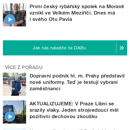
První český rybářský spolek na Moravě
vznikl ve Velkém Meziříčí. Dnes má
i svého Otu Pavla
Jak nás naladíte na DABu
VÍCE Z POŘADU
Dopravní podnik hl. m. Prahy představil
nové uniformy. Teď je testují vybraní
zaměstnanci
AKTUALIZUJEME: V Praze Libni se
srazily vlaky. Jeden strojvedoucí měl
pozitivní dechovou zkoušku