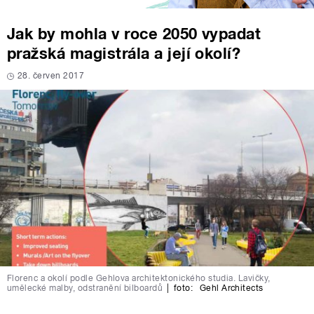
Jak by mohla v roce 2050 vypadat
pražská magistrála a její okolí?
28. červen 2017
Florenc a okolí podle Gehlova architektonického studia. Lavičky,
umělecké malby, odstranění bilboardů
|
foto:
Gehl Architects