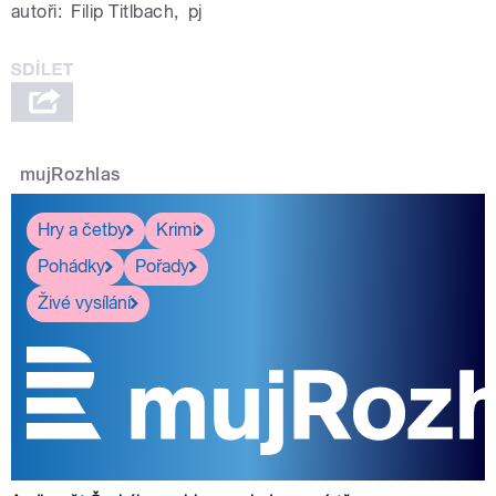
autoři:
Filip Titlbach
,
pj
mujRozhlas
Hry a četby
Krimi
Pohádky
Pořady
Živé vysílání