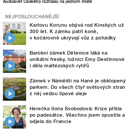
Audiosvět Českého rozhlasu na jednom místě
NEJPOSLOUCHANĚJŠÍ
Karlovu Korunu obývá rod Kinských už
300 let. K zámku patří koně,
v kočárovně ukrývají vůz z pohádky
Barokní zámek Dětenice láká na
unikátní fresky, ložnici Emy Destinnové
i děla maltézských rytířů
Zámek v Náměšti na Hané je obklopený
parkem. Do všech čtyř světových stran
z něj vedou lipové aleje
Herečka Ilona Svobodová: Krize přišla
po padesátce. Všechno jsem opustila a
odjela do Francie