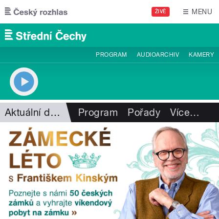
Přejít k hlavnímu obsahu
MENU
ŽIVĚ
PROGRAM
AUDIOARCHIV
KAMERY
Aktuální dění
Program
Pořady
Více
…