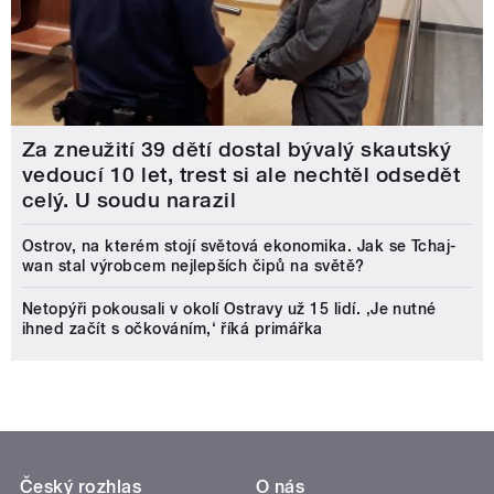
Za zneužití 39 dětí dostal bývalý skautský
vedoucí 10 let, trest si ale nechtěl odsedět
celý. U soudu narazil
Ostrov, na kterém stojí světová ekonomika. Jak se Tchaj-
wan stal výrobcem nejlepších čipů na světě?
Netopýři pokousali v okolí Ostravy už 15 lidí. ‚Je nutné
ihned začít s očkováním,‘ říká primářka
Český rozhlas
O nás