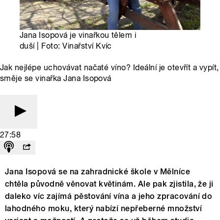
Jana Isopová je vinařkou tělem i
duší | Foto: Vinařství Kvíc
Jak nejlépe uchovávat načaté víno? Ideální je otevřít a vypít,
směje se vinařka Jana Isopová
27:58
Jana Isopová se na zahradnické škole v Mělníce
chtěla původně věnovat květinám. Ale pak zjistila, že ji
daleko víc zajímá pěstování vína a jeho zpracování do
lahodného moku, který nabízí nepřeberné množství