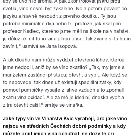
aby se uvolnilo aroma. A pak zkontrolovat jiskru proti
světlu, víno nesmí být zakalené. No a potom poválet po
jazyku a hlavně nesoudit z prvního doušku. Ty jsou
potřeba minimálně dva nebo tři, protože, jak říkal pan
profesor Kadlec, kterého jsme měli na škole na vinařství,
je důležité mít toho vína plnou pusu. Tak zvaně si tu hubu
zavínit,“ usmívá se Jana Isopová.
A jak dlouho nám může vydržet otevřená láhev, kterou
jsme nedopili, aniž by se víno zkazilo? „Tak, my jsme s
manželem zastánci přístupu: otevřít a vypít. Ale když se
to nepovede, tak dnes už existují speciální zátky, kdy
pomocí pumpičky vysajte z lahve vzduch a to zpomalí
zkázu vína oxidací. Ale za mě je ideální, dneska vypít a
zítra otevřít další,“ směje se vinařka.
Jaké typy vín ve Vinařství Kvíc vyrábějí, pro jaké víno
nejsou ve středních Čechách dobré podmínky a kdy
můžete přijít jejich vína ochutnat, se dozvíte při