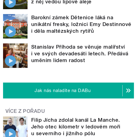
z něj vedou lipové aleje
Barokní zámek Dětenice láká na
unikátní fresky, ložnici Emy Destinnové
i děla maltézských rytířů
Stanislav Příhoda se věnuje malířství
i ve svých devadesáti letech. Předává
uměním lidem radost
Jak nás naladíte na DABu
VÍCE Z POŘADU
Filip Jícha zdolal kanál La Manche.
Jeho otec kilometr v ledovém moři
u severního i jižního pólu