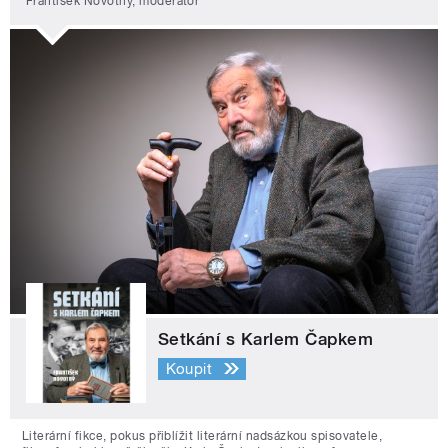
František Novotný, moderátor
Setkání s Karlem Čapkem
Koupit
Literární fikce, pokus přiblížit literární nadsázkou spisovatele,