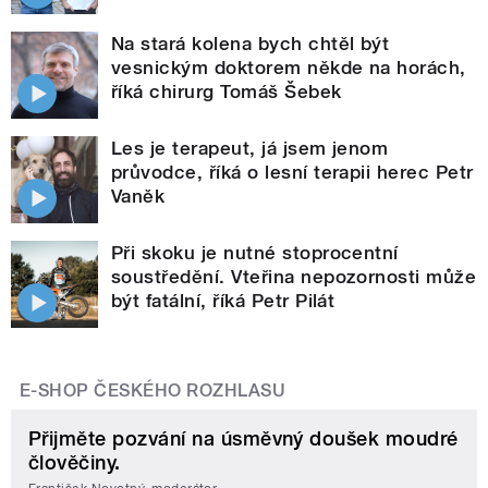
Na stará kolena bych chtěl být
vesnickým doktorem někde na horách,
říká chirurg Tomáš Šebek
Les je terapeut, já jsem jenom
průvodce, říká o lesní terapii herec Petr
Vaněk
Při skoku je nutné stoprocentní
soustředění. Vteřina nepozornosti může
být fatální, říká Petr Pilát
E-SHOP ČESKÉHO ROZHLASU
Přijměte pozvání na úsměvný doušek moudré
člověčiny.