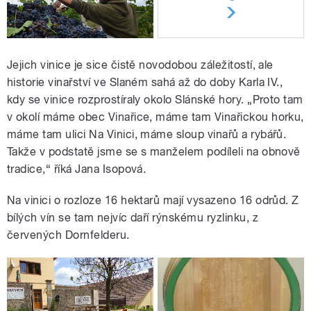
Jejich vinice je sice čistě novodobou záležitostí, ale
historie vinařství ve Slaném sahá až do doby Karla IV.,
kdy se vinice rozprostíraly okolo Slánské hory. „Proto tam
v okolí máme obec Vinařice, máme tam Vinařickou horku,
máme tam ulici Na Vinici, máme sloup vinařů a rybářů.
Takže v podstatě jsme se s manželem podíleli na obnově
tradice,“ říká Jana Isopová.
Na vinici o rozloze 16 hektarů mají vysazeno 16 odrůd. Z
bílých vín se tam nejvíc daří rýnskému ryzlinku, z
červených Dornfelderu.