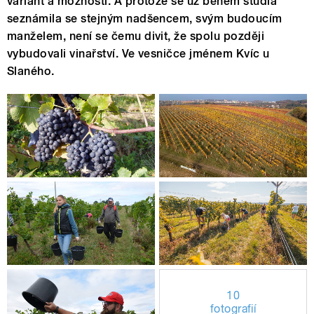
variant a možností. A protože se už během studia
seznámila se stejným nadšencem, svým budoucím
manželem, není se čemu divit, že spolu později
vybudovali vinařství. Ve vesničce jménem Kvíc u
Slaného.
10
fotografií