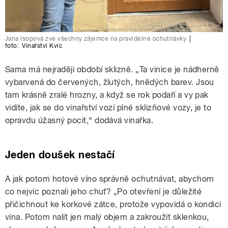
Jana Isopová zve všechny zájemce na pravidelné ochutnávky
|
foto:
Vinařství Kvíc
Sama má nejraději období sklizně. „Ta vinice je nádherně
vybarvená do červených, žlutých, hnědých barev. Jsou
tam krásně zralé hrozny, a když se rok podaří a vy pak
vidíte, jak se do vinařství vozí plné sklizňové vozy, je to
opravdu úžasný pocit,“ dodává vinařka.
Jeden doušek nestačí
A jak potom hotové víno správně ochutnávat, abychom
co nejvíc poznali jeho chuť? „Po otevření je důležité
přičichnout ke korkové zátce, protože vypovídá o kondici
vína. Potom nalít jen malý objem a zakroužit sklenkou,