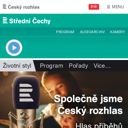
Přejít k hlavnímu obsahu
MENU
ŽIVĚ
PROGRAM
AUDIOARCHIV
KAMERY
Životní styl
Program
Pořady
Více
…