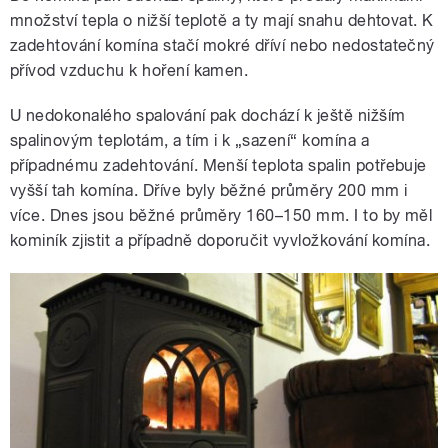
množství tepla o nižší teplotě a ty mají snahu dehtovat. K
zadehtování komína stačí mokré dříví nebo nedostatečný
přívod vzduchu k hoření kamen.
U nedokonalého spalování pak dochází k ještě nižším
spalinovým teplotám, a tím i k „sazení“ komína a
případnému zadehtování. Menší teplota spalin potřebuje
vyšší tah komína. Dříve byly běžné průměry 200 mm i
více. Dnes jsou běžné průměry 160–150 mm. I to by měl
kominík zjistit a případně doporučit vyvložkování komína.