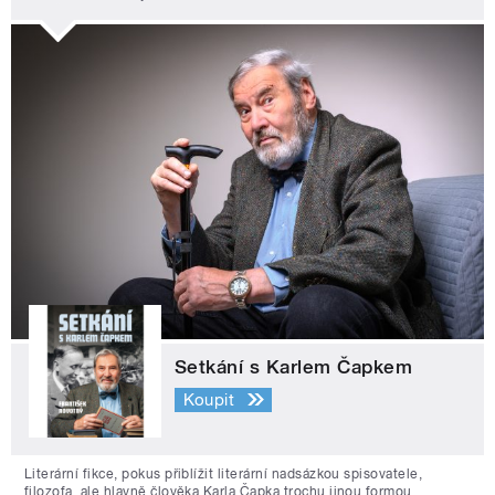
Setkání s Karlem Čapkem
Koupit
Literární fikce, pokus přiblížit literární nadsázkou spisovatele,
filozofa, ale hlavně člověka Karla Čapka trochu jinou formou.