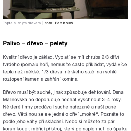
Topte suchým dřevem
|
foto:
Petr Kološ
Palivo – dřevo – pelety
Kvalitní dřevo je základ. Vyplatí se mít zhruba 2/3 dříví
tvrdého (pomalu hoří, nemusíte často přikládat, vydá více
tepla než měkké. 1/3 dřeva měkkého stačí na rychlé
roztopení kamen a zahřání komína.
Dřevo musí být suché, jinak způsobuje dehtování. Dana
Malinovská ho doporučuje nechat vyschnout 3–4 roky.
Některé firmy prodávají suché nařezané a naštípané
dřevo. Většinou se ale jedná o dříví „mokré“. Poznáte to
podle jeho váhy při skládání. Nebo si můžete za pár
korun koupit měřicí přístroj, který po napíchnutí do špalku