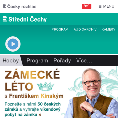
Přejít k hlavnímu obsahu
MENU
ŽIVĚ
PROGRAM
AUDIOARCHIV
KAMERY
Hobby
Program
Pořady
Více
…