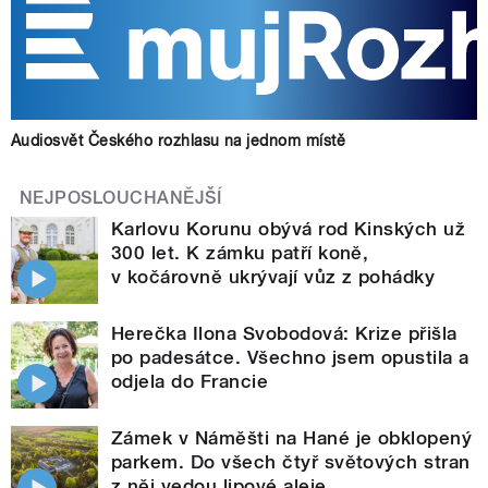
Audiosvět Českého rozhlasu na jednom místě
NEJPOSLOUCHANĚJŠÍ
Karlovu Korunu obývá rod Kinských už
300 let. K zámku patří koně,
v kočárovně ukrývají vůz z pohádky
Herečka Ilona Svobodová: Krize přišla
po padesátce. Všechno jsem opustila a
odjela do Francie
Zámek v Náměšti na Hané je obklopený
parkem. Do všech čtyř světových stran
z něj vedou lipové aleje