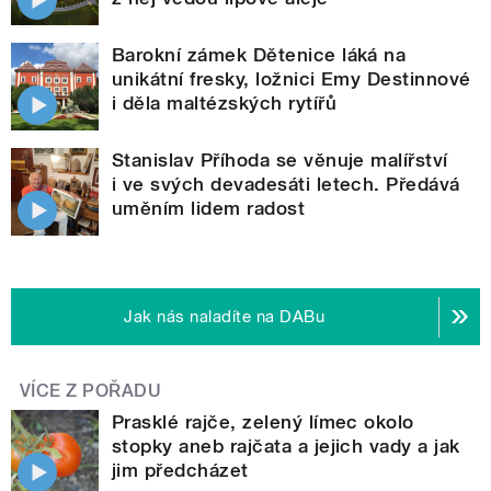
Barokní zámek Dětenice láká na
unikátní fresky, ložnici Emy Destinnové
i děla maltézských rytířů
Stanislav Příhoda se věnuje malířství
i ve svých devadesáti letech. Předává
uměním lidem radost
Jak nás naladíte na DABu
VÍCE Z POŘADU
Prasklé rajče, zelený límec okolo
stopky aneb rajčata a jejich vady a jak
jim předcházet