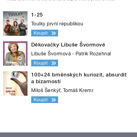
1-25
Toulky první republikou
Koupit
Děkovačky Libuše Švormové
Libuše Švormová - Patrik Rozehnal
Koupit
100+24 brněnských kuriozit, absurdit
a bizarností
Miloš Šenkýř, Tomáš Kremr
Koupit