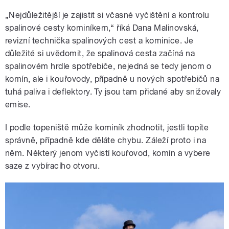
„Nejdůležitější je zajistit si včasné vyčištění a kontrolu
spalinové cesty kominíkem,“ říká Dana Malinovská,
revizní technička spalinových cest a kominice. Je
důležité si uvědomit, že spalinová cesta začíná na
spalinovém hrdle spotřebiče, nejedná se tedy jenom o
komín, ale i kouřovody, případně u nových spotřebičů na
tuhá paliva i deflektory. Ty jsou tam přidané aby snižovaly
emise.
I podle topeniště může kominík zhodnotit, jestli topíte
správně, případně kde děláte chybu. Záleží proto i na
něm. Některý jenom vyčistí kouřovod, komín a vybere
saze z vybíracího otvoru.