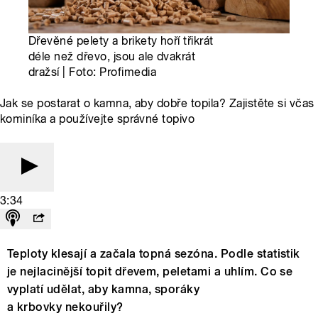
Dřevěné pelety a brikety hoří třikrát
déle než dřevo, jsou ale dvakrát
dražsí | Foto: Profimedia
Jak se postarat o kamna, aby dobře topila? Zajistěte si včas
kominíka a používejte správné topivo
3:34
Teploty klesají a začala topná sezóna. Podle statistik
je nejlacinější topit dřevem, peletami a uhlím. Co se
vyplatí udělat, aby kamna, sporáky
a krbovky nekouřily?