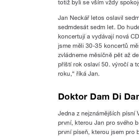
totiž byli se vším vždy spokoj
Jan Neckář letos oslavil sedm
sedmdesát sedm let. Do hude
koncertují a vydávají nová CD
jsme měli 30-35 koncertů měs
zvládneme měsíčně pět až des
příští rok oslaví 50. výročí a
roku,“ říká Jan.
Doktor Dam Di Da
Jedna z nejznámějších písní
první, kterou Jan pro svého br
první píseň, kterou jsem pro b