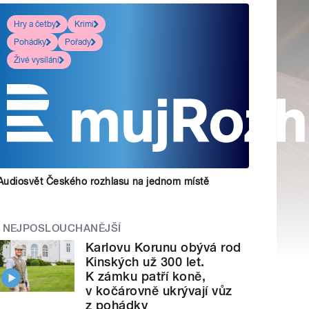
Hry a četby
Krimi
Pohádky
Pořady
Živé vysílání
Audiosvět Českého rozhlasu na jednom místě
NEJPOSLOUCHANĚJŠÍ
Karlovu Korunu obývá rod
Kinských už 300 let.
K zámku patří koně,
v kočárovně ukrývají vůz
z pohádky