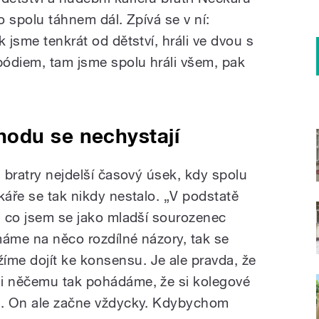
o spolu táhnem dál. Zpívá se v ní:
 jsme tenkrát od dětství, hráli ve dvou s
ódiem, tam jsme spolu hráli všem, pak
odu se nechystají
i bratry nejdelší časový úsek, kdy spolu
káře se tak nikdy nestalo. „V podstatě
y, co jsem se jako mladší sourozenec
máme na něco rozdílné názory, tak se
me dojít ke konsensu. Je ale pravda, že
li něčemu tak pohádáme, že si kolegové
ne. On ale začne vždycky. Kdybychom