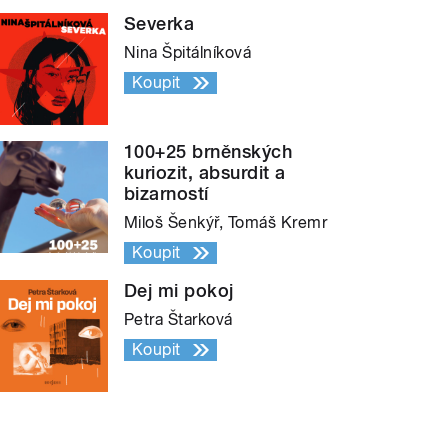
Severka
Nina Špitálníková
Koupit
100+25 brněnských
kuriozit, absurdit a
bizarností
Miloš Šenkýř, Tomáš Kremr
Koupit
Dej mi pokoj
Petra Štarková
Koupit