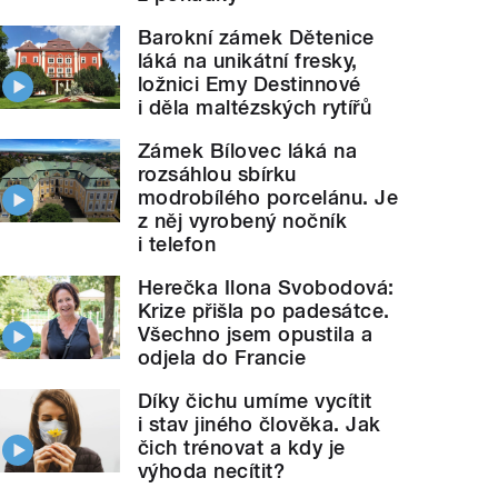
Barokní zámek Dětenice
láká na unikátní fresky,
ložnici Emy Destinnové
i děla maltézských rytířů
Zámek Bílovec láká na
rozsáhlou sbírku
modrobílého porcelánu. Je
z něj vyrobený nočník
i telefon
Herečka Ilona Svobodová:
Krize přišla po padesátce.
Všechno jsem opustila a
odjela do Francie
Díky čichu umíme vycítit
i stav jiného člověka. Jak
čich trénovat a kdy je
výhoda necítit?