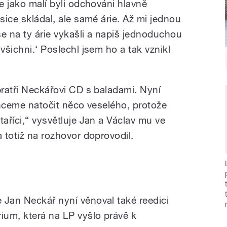
me jako malí byli odchováni hlavně
 sice skládal, ale samé árie. Až mi jednou
 se na ty árie vykašli a napiš jednoduchou
všichni.‘ Poslechl jsem ho a tak vznikl
bratři Neckářovi CD s baladami. Nyní
 chceme natočit něco veselého, protože
taříci,“ vysvětluje Jan a Václav mu ve
a totiž na rozhovor doprovodil.
 Jan Neckář nyní věnoval také reedici
ium, která na LP vyšlo právě k