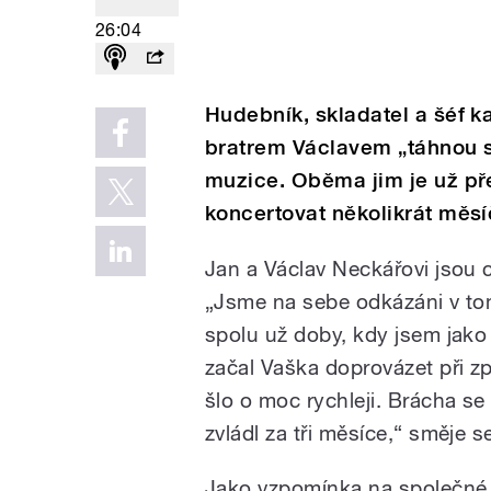
26:04
Hudebník, skladatel a šéf k
bratrem Václavem „táhnou spo
muzice. Oběma jim je už pře
koncertovat několikrát měsí
Jan a Václav Neckářovi jsou 
„Jsme na sebe odkázáni v to
spolu už doby, kdy jsem jako 
začal Vaška doprovázet při zp
šlo o moc rychleji. Brácha se u
zvládl za tři měsíce,“ směje 
Jako vzpomínka na společné d