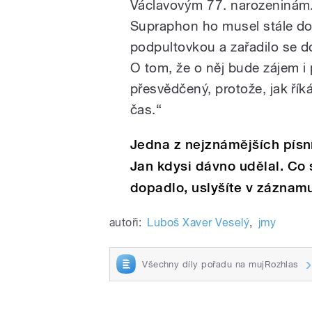
Václavovým 77. narozeninám.
Supraphon ho musel stále dol
podpultovkou a zařadilo se d
O tom, že o něj bude zájem i 
přesvědčený, protože, jak ří
čas.“
Jedna z nejznámějších písní
Jan kdysi dávno udělal. Co 
dopadlo, uslyšíte v záznam
autoři:
Luboš Xaver Veselý
,
jmy
Všechny díly pořadu na mujRozhlas