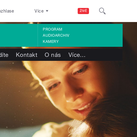
ozhlase
Více
ŽIVĚ
PROGRAM
AUDIOARCHIV
KAMERY
díte
Kontakt
O nás
Více
…