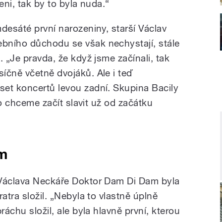
eni, tak by to byla nuda.“
desáté první narozeniny, starší Václav
bního důchodu se však nechystají, stále
. „Je pravda, že když jsme začínali, tak
íčně včetně dvojáků. Ale i teď
et koncertů levou zadní. Skupina Bacily
 to chceme začít slavit už od začátku
m
 Václava Neckáře Doktor Dam Di Dam byla
atra složil. „Nebyla to vlastně úplně
ráchu složil, ale byla hlavně první, kterou