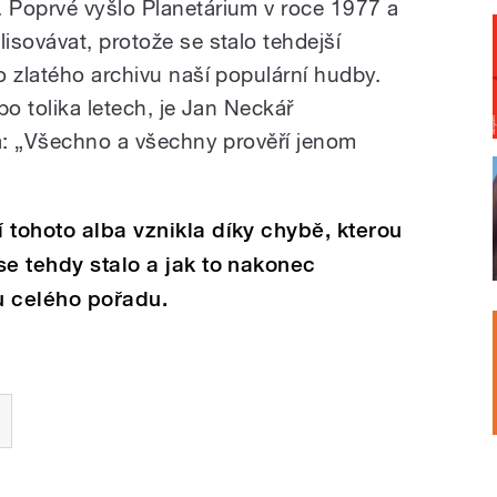
 Poprvé vyšlo Planetárium v roce 1977 a
isovávat, protože se stalo tehdejší
o zlatého archivu naší populární hudby.
po tolika letech, je Jan Neckář
ká: „Všechno a všechny prověří jenom
 tohoto alba vznikla díky chybě, kterou
se tehdy stalo a jak to nakonec
u celého pořadu.