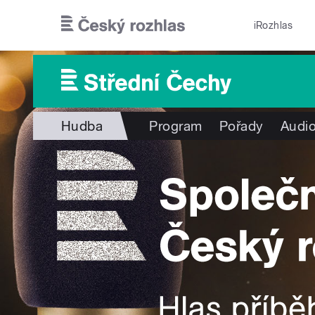
Přejít k hlavnímu obsahu
iRozhlas
Hudba
Program
Pořady
Audio