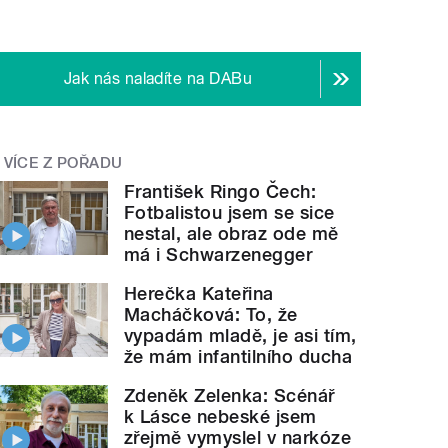
Jak nás naladíte na DABu
VÍCE Z POŘADU
František Ringo Čech:
Fotbalistou jsem se sice
nestal, ale obraz ode mě
má i Schwarzenegger
Herečka Kateřina
Macháčková: To, že
vypadám mladě, je asi tím,
že mám infantilního ducha
Zdeněk Zelenka: Scénář
k Lásce nebeské jsem
zřejmě vymyslel v narkóze