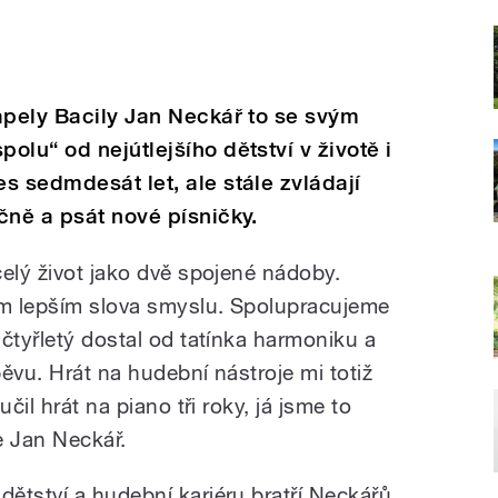
apely Bacily Jan Neckář to se svým
lu“ od nejútlejšího dětství v životě i
s sedmdesát let, ale stále zvládají
čně a psát nové písničky.
celý život jako dvě spojené nádoby.
m lepším slova smyslu. Spolupracujeme
čtyřletý dostal od tatínka harmoniku a
ěvu. Hrát na hudební nástroje mi totiž
čil hrát na piano tři roky, já jsme to
se Jan Neckář.
ětství a hudební kariéru bratří Neckářů