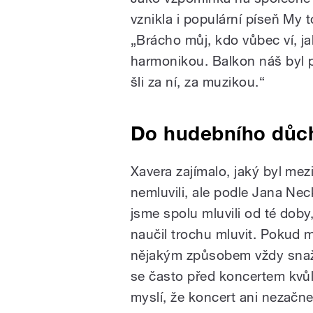
vznikla i populární píseň My t
„Brácho můj, kdo vůbec ví, jak
harmonikou. Balkon náš byl p
šli za ní, za muzikou.“
Do hudebního důch
Xavera zajímalo, jaký byl mez
nemluvili, ale podle Jana Nec
jsme spolu mluvili od té dob
naučil trochu mluvit. Pokud 
nějakým způsobem vždy snaží
se často před koncertem kvů
myslí, že koncert ani nezač