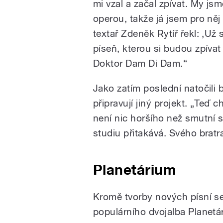
mi vzal a začal zpívat. My js
operou, takže já jsem pro něj
textař Zdeněk Rytíř řekl: ‚Už
píseň, kterou si budou zpívat 
Doktor Dam Di Dam.“
Jako zatím poslední natočili 
připravují jiný projekt. „Teď
není nic horšího než smutní s
studiu přitakává. Svého bratr
Planetárium
Kromě tvorby nových písní se
populárního dvojalba Planetár