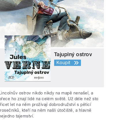
Tajuplný ostrov
Koupit
Lincolnův ostrov nikdo nikdy na mapě nenašel, a
přece ho znají lidé na celém světě. Už déle než sto
třicet let na něm prožívají dobrodružství s pěticí
trosečníků, kteří na něm našli útočiště, a hlavně
nejedno tajemství.