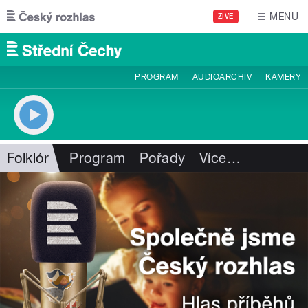
Přejít k hlavnímu obsahu
MENU
ŽIVĚ
PROGRAM
AUDIOARCHIV
KAMERY
Folklór
Program
Pořady
Více
…