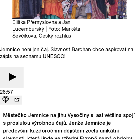
Eliška Přemyslovna a Jan
Lucemburský | Foto: Markéta
Ševčíková, Český rozhlas
Jemnice není jen čaj. Slavnost Barchan chce aspirovat na
zápis na seznamu UNESCO!
26:57
Městečko Jemnice na jihu Vysočiny si asi většina spojí
s proslulou výrobnou čajů. Jenže Jemnice je
především každoročním dějištěm zcela unikátní
slavnosti, která jinde ve střední Evropě nemá obdoby