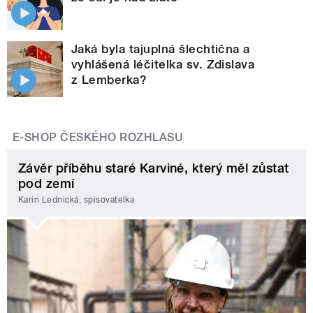
Jaká byla tajuplná šlechtična a
vyhlášená léčitelka sv. Zdislava
z Lemberka?
E-SHOP ČESKÉHO ROZHLASU
Závěr příběhu staré Karviné, který měl zůstat
pod zemí
Karin Lednická, spisovatelka