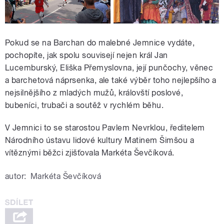
Pokud se na Barchan do malebné Jemnice vydáte,
pochopíte, jak spolu souvisejí nejen král Jan
Lucemburský, Eliška Přemyslovna, její punčochy, věnec
a barchetová náprsenka, ale také výběr toho nejlepšího a
nejsilnějšího z mladých mužů, královští poslové,
bubeníci, trubači a soutěž v rychlém běhu.
V Jemnici to se starostou Pavlem Nevrklou, ředitelem
Národního ústavu lidové kultury Matinem Šimšou a
vítěznými běžci zjišťovala Markéta Ševčíková.
autor:
Markéta Ševčíková