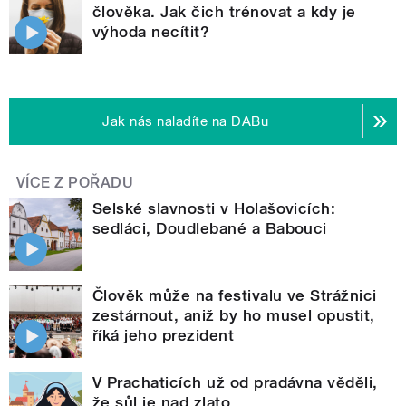
člověka. Jak čich trénovat a kdy je
výhoda necítit?
Jak nás naladíte na DABu
VÍCE Z POŘADU
Selské slavnosti v Holašovicích:
sedláci, Doudlebané a Babouci
Člověk může na festivalu ve Strážnici
zestárnout, aniž by ho musel opustit,
říká jeho prezident
V Prachaticích už od pradávna věděli,
že sůl je nad zlato