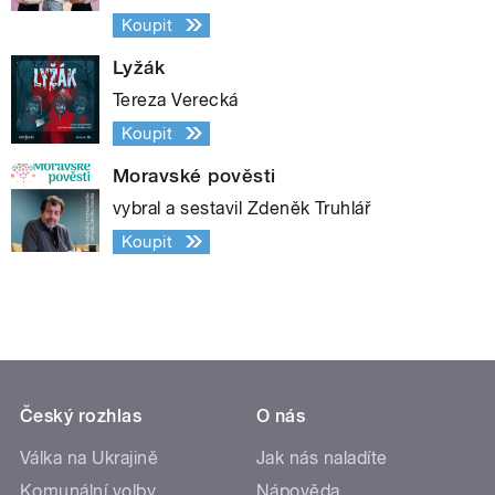
Koupit
Lyžák
Tereza Verecká
Koupit
Moravské pověsti
vybral a sestavil Zdeněk Truhlář
Koupit
Český rozhlas
O nás
Válka na Ukrajině
Jak nás naladíte
Komunální volby
Nápověda