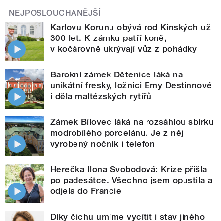
NEJPOSLOUCHANĚJŠÍ
Karlovu Korunu obývá rod Kinských už
300 let. K zámku patří koně,
v kočárovně ukrývají vůz z pohádky
Barokní zámek Dětenice láká na
unikátní fresky, ložnici Emy Destinnové
i děla maltézských rytířů
Zámek Bílovec láká na rozsáhlou sbírku
modrobílého porcelánu. Je z něj
vyrobený nočník i telefon
Herečka Ilona Svobodová: Krize přišla
po padesátce. Všechno jsem opustila a
odjela do Francie
Díky čichu umíme vycítit i stav jiného