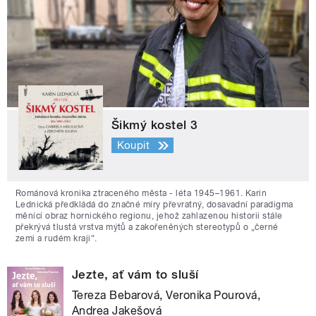
Šikmý kostel 3
Koupit
Románová kronika ztraceného města - léta 1945–1961. Karin
Lednická předkládá do značné míry převratný, dosavadní paradigma
měnící obraz hornického regionu, jehož zahlazenou historii stále
překrývá tlustá vrstva mýtů a zakořeněných stereotypů o „černé
zemi a rudém kraji“.
Jezte, ať vám to sluší
Tereza Bebarová, Veronika Pourová,
Andrea Jakešová