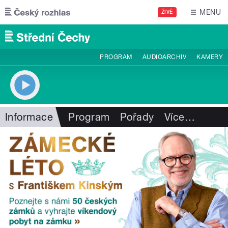
Přejít k hlavnímu obsahu
MENU
ŽIVĚ
PROGRAM
AUDIOARCHIV
KAMERY
Informace
Program
Pořady
Více
…