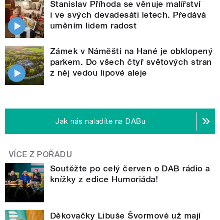
Stanislav Příhoda se věnuje malířství
i ve svých devadesáti letech. Předává
uměním lidem radost
Zámek v Náměšti na Hané je obklopený
parkem. Do všech čtyř světových stran
z něj vedou lipové aleje
Jak nás naladíte na DABu
VÍCE Z POŘADU
Soutěžte po celý červen o DAB rádio a
knížky z edice Humoriáda!
Děkovačky Libuše Švormové už mají