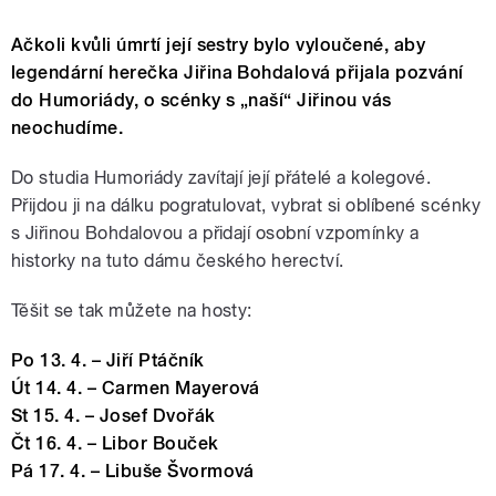
Ačkoli kvůli úmrtí její sestry bylo vyloučené, aby
legendární herečka Jiřina Bohdalová přijala pozvání
do Humoriády, o scénky s „naší“ Jiřinou vás
neochudíme.
Do studia Humoriády zavítají její přátelé a kolegové.
Přijdou ji na dálku pogratulovat, vybrat si oblíbené scénky
s Jiřinou Bohdalovou a přidají osobní vzpomínky a
historky na tuto dámu českého herectví.
Těšit se tak můžete na hosty:
Po 13. 4. – Jiří Ptáčník
Út 14. 4. – Carmen Mayerová
St 15. 4. – Josef Dvořák
Čt 16. 4. – Libor Bouček
Pá 17. 4. – Libuše Švormová