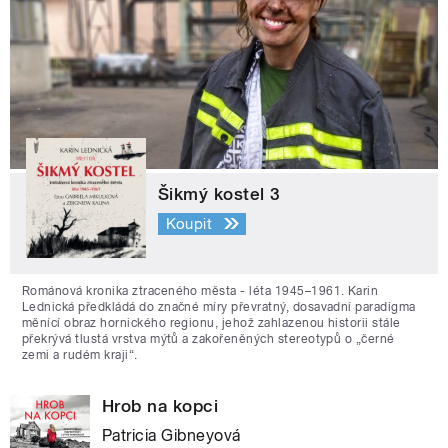
Šikmý kostel 3
Koupit
Románová kronika ztraceného města - léta 1945–1961. Karin
Lednická předkládá do značné míry převratný, dosavadní paradigma
měnící obraz hornického regionu, jehož zahlazenou historii stále
překrývá tlustá vrstva mýtů a zakořeněných stereotypů o „černé
zemi a rudém kraji“.
Hrob na kopci
Patricia Gibneyová