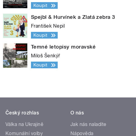
Koupit
Spejbl & Hurvínek a Zlatá zebra 3
František Nepil
Koupit
Temné letopisy moravské
Miloš Šenkýř
Koupit
Český rozhlas
O nás
Válka na Ukrajině
Jak nás naladíte
Komunální volby
Nápověda