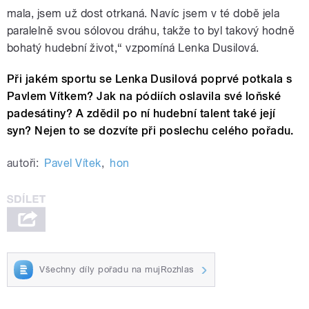
mala, jsem už dost otrkaná. Navíc jsem v té době jela
paralelně svou sólovou dráhu, takže to byl takový hodně
bohatý hudební život,“ vzpomíná Lenka Dusilová.
Při jakém sportu se Lenka Dusilová poprvé potkala s
Pavlem Vítkem? Jak na pódiích oslavila své loňské
padesátiny? A zdědil po ní hudební talent také její
syn? Nejen to se dozvíte při poslechu celého pořadu.
autoři:
Pavel Vítek
,
hon
Všechny díly pořadu na mujRozhlas