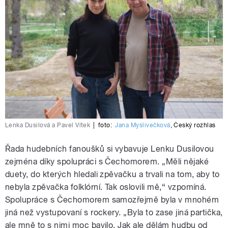
Lenka Dusilová a Pavel Vítek
|
foto:
Jana Myslivečková
,
Český rozhlas
Řada hudebních fanoušků si vybavuje Lenku Dusilovou
zejména díky spolupráci s Čechomorem. „Měli nějaké
duety, do kterých hledali zpěvačku a trvali na tom, aby to
nebyla zpěvačka folklórní. Tak oslovili mě,“ vzpomíná.
Spolupráce s Čechomorem samozřejmě byla v mnohém
jiná než vystupovaní s rockery. „Byla to zase jiná partička,
ale mně to s nimi moc bavilo. Jak ale dělám hudbu od