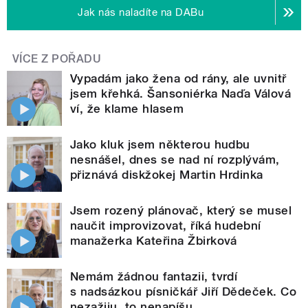
Jak nás naladíte na DABu
VÍCE Z POŘADU
Vypadám jako žena od rány, ale uvnitř
jsem křehká. Šansoniérka Naďa Válová
ví, že klame hlasem
Jako kluk jsem některou hudbu
nesnášel, dnes se nad ní rozplývám,
přiznává diskžokej Martin Hrdinka
Jsem rozený plánovač, který se musel
naučit improvizovat, říká hudební
manažerka Kateřina Žbirková
Nemám žádnou fantazii, tvrdí
s nadsázkou písničkář Jiří Dědeček. Co
nezažiju, to nenapíšu