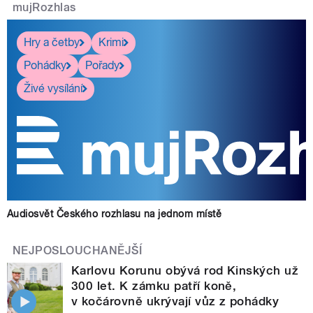
mujRozhlas
Hry a četby
Krimi
Pohádky
Pořady
Živé vysílání
Audiosvět Českého rozhlasu na jednom místě
NEJPOSLOUCHANĚJŠÍ
Karlovu Korunu obývá rod Kinských už
300 let. K zámku patří koně,
v kočárovně ukrývají vůz z pohádky