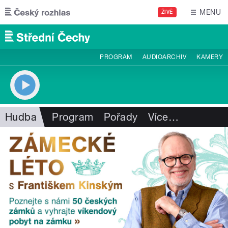
Přejít k hlavnímu obsahu
MENU
ŽIVĚ
PROGRAM
AUDIOARCHIV
KAMERY
Hudba
Program
Pořady
Více
…