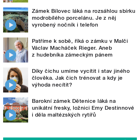
Zámek Bílovec láká na rozsáhlou sbírku
modrobílého porcelánu. Je z něj
vyrobený nočník i telefon
Patříme k sobě, říká o zámku v Malči
Václav Macháček Rieger. Aneb
z hudebníka zámeckým pánem
Díky čichu umíme vycítit i stav jiného
člověka. Jak čich trénovat a kdy je
výhoda necítit?
Barokní zámek Dětenice láká na
unikátní fresky, ložnici Emy Destinnové
i děla maltézských rytířů