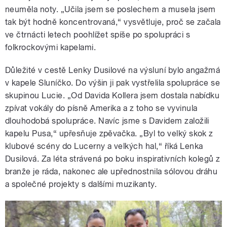
neuměla noty. „Učila jsem se poslechem a musela jsem
tak být hodně koncentrovaná,“ vysvětluje, proč se začala
ve čtrnácti letech poohlížet spíše po spolupráci s
folkrockovými kapelami.
Důležité v cestě Lenky Dusilové na výsluní bylo angažmá
v kapele Sluníčko. Do výšin ji pak vystřelila spolupráce se
skupinou Lucie. „Od Davida Kollera jsem dostala nabídku
zpívat vokály do písně Amerika a z toho se vyvinula
dlouhodobá spolupráce. Navíc jsme s Davidem založili
kapelu Pusa,“ upřesňuje zpěvačka. „Byl to velký skok z
klubové scény do Lucerny a velkých hal,“ říká Lenka
Dusilová. Za léta strávená po boku inspirativních kolegů z
branže je ráda, nakonec ale upřednostnila sólovou dráhu
a společné projekty s dalšími muzikanty.