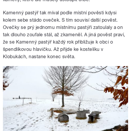
Kamenný pastýř tak míval podle místní pověsti kdysi
kolem sebe stádo oveček. S tím souvisí další pověst.
Ovečky se prý jednomu místnímu pastýři zatoulaly a on
tak dlouho zoufale stál, až zkameněl. A jiná pověst praví,
že se Kamenný pastýř každý rok přibližuje k obci o
špendlíkovou hlavičku. Až přijde ke kostelíku v
Klobukách, nastane konec světa.