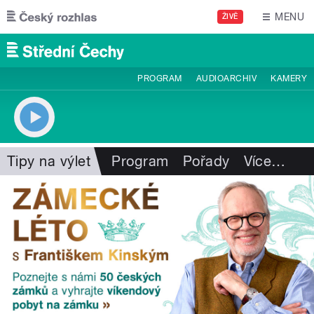
Přejít k hlavnímu obsahu
MENU
ŽIVĚ
PROGRAM
AUDIOARCHIV
KAMERY
Tipy na výlet
Program
Pořady
Více
…