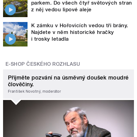
parkem. Do všech čtyř světových stran
z něj vedou lipové aleje
K zámku v Hořovicích vedou tři brány.
Najdete v něm historické hračky
i trosky letadla
E-SHOP ČESKÉHO ROZHLASU
Přijměte pozvání na úsměvný doušek moudré
člověčiny.
František Novotný, moderátor