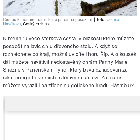
Cestou k menhiru narazíte na příjemné posezení
|
foto:
Jolana
Nováková
,
Český rozhlas
K menhiru vede štěrková cesta, v blízkosti které můžete
posedět na lavicích u dřevěného stolu. A když se
rozhlédnete po kraji, možná uvidíte i horu Říp. A o kousek
dál můžete navštívit nedostavěný chrám Panny Marie
Sněžné v Panenském Týnci, který bývá označován za
silné energetické místo s léčivými účinky. Za historií
můžete vyrazit i na zříceninu gotického hradu Házmburk.