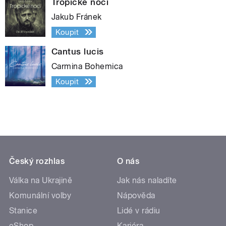
Tropické noci
Jakub Fránek
Koupit
Cantus lucis
Carmina Bohemica
Koupit
Český rozhlas
O nás
Válka na Ukrajině
Jak nás naladíte
Komunální volby
Nápověda
Stanice
Lidé v rádiu
eShop
Kariéra