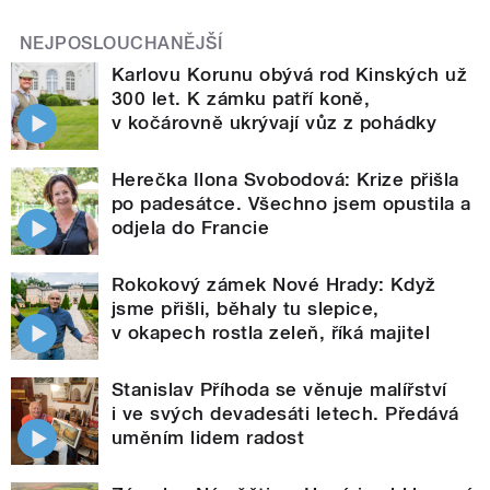
NEJPOSLOUCHANĚJŠÍ
Karlovu Korunu obývá rod Kinských už
300 let. K zámku patří koně,
v kočárovně ukrývají vůz z pohádky
Herečka Ilona Svobodová: Krize přišla
po padesátce. Všechno jsem opustila a
odjela do Francie
Rokokový zámek Nové Hrady: Když
jsme přišli, běhaly tu slepice,
v okapech rostla zeleň, říká majitel
Stanislav Příhoda se věnuje malířství
i ve svých devadesáti letech. Předává
uměním lidem radost