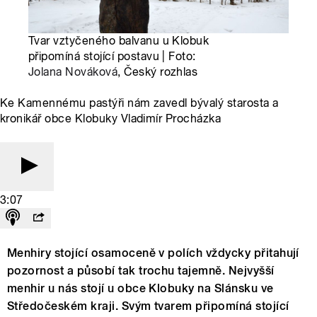
Tvar vztyčeného balvanu u Klobuk
připomíná stojící postavu | Foto:
Jolana Nováková
, Český rozhlas
Ke Kamennému pastýři nám zavedl bývalý starosta a
kronikář obce Klobuky Vladimír Procházka
3:07
Menhiry stojící osamoceně v polích vždycky přitahují
pozornost a působí tak trochu tajemně. Nejvyšší
menhir u nás stojí u obce Klobuky na Slánsku ve
Středočeském kraji. Svým tvarem připomíná stojící