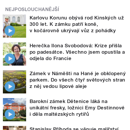
NEJPOSLOUCHANĚJŠÍ
Karlovu Korunu obývá rod Kinských už
300 let. K zámku patří koně,
v kočárovně ukrývají vůz z pohádky
Herečka Ilona Svobodová: Krize přišla
po padesátce. Všechno jsem opustila a
odjela do Francie
Zámek v Náměšti na Hané je obklopený
parkem. Do všech čtyř světových stran
z něj vedou lipové aleje
Barokní zámek Dětenice láká na
unikátní fresky, ložnici Emy Destinnové
i děla maltézských rytířů
Stanislav Příhoda se věnuje malířství