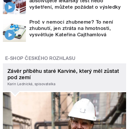
absolvujete lékařský test nebo
vyšetření, můžete požádat o výsledky
Proč v nemoci zhubneme? To není
zhubnutí, jen ztráta na hmotnosti,
vysvětluje Kateřina Cajthamlová
E-SHOP ČESKÉHO ROZHLASU
Závěr příběhu staré Karviné, který měl zůstat
pod zemí
Karin Lednická, spisovatelka