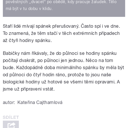
pověstných „dvacet“ po obědě, kdy pracuje žaludek. Tělo
má být v tu dobu v klidu.
Staří lidé mívají spánek přerušovaný. Často spí i ve dne.
To znamená, že těm stačí v těch extrémních případech
až čtyři hodiny spánku.
Babičky nám říkávaly, že do půlnoci se hodiny spánku
počítají dvakrát, po půlnoci jen jednou. Něco na tom
bude. Každopádně doba minimálního spánku by měla být
od půlnoci do čtyř hodin ráno, protože to jsou naše
biologické hodiny už hotové se všemi těmi opravami. A
jsme už připraveni vstát.
autor:
Kateřina Cajthamlová