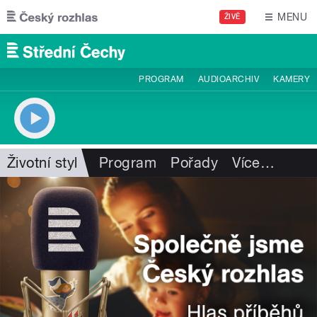
Přejít k hlavnímu obsahu
MENU
ŽIVĚ
PROGRAM
AUDIOARCHIV
KAMERY
Životní styl
Program
Pořady
Více
…