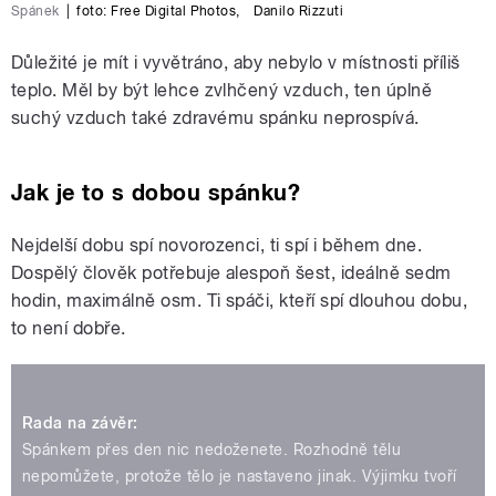
Spánek
|
foto:
Free Digital Photos
,
Danilo Rizzuti
Důležité je mít i vyvětráno, aby nebylo v místnosti příliš
teplo. Měl by být lehce zvlhčený vzduch, ten úplně
suchý vzduch také zdravému spánku neprospívá.
Jak je to s dobou spánku?
Nejdelší dobu spí novorozenci, ti spí i během dne.
Dospělý člověk potřebuje alespoň šest, ideálně sedm
hodin, maximálně osm. Ti spáči, kteří spí dlouhou dobu,
to není dobře.
Rada na závěr:
Spánkem přes den nic nedoženete. Rozhodně tělu
nepomůžete, protože tělo je nastaveno jinak. Výjimku tvoří