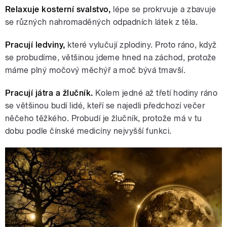
Relaxuje kosterní svalstvo,
lépe se prokrvuje a zbavuje
se různých nahromaděných odpadních látek z těla.
Pracují ledviny,
které vylučují zplodiny. Proto ráno, když
se probudíme, většinou jdeme hned na záchod, protože
máme plný močový měchýř a moč bývá tmavší.
Pracují játra a žlučník.
Kolem jedné až třetí hodiny ráno
se většinou budí lidé, kteří se najedli předchozí večer
něčeho těžkého. Probudí je žlučník, protože má v tu
dobu podle čínské medicíny nejvyšší funkci.