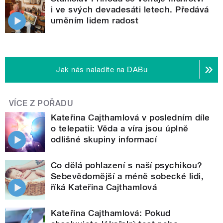
i ve svých devadesáti letech. Předává
uměním lidem radost
Jak nás naladíte na DABu
VÍCE Z POŘADU
Kateřina Cajthamlová v posledním díle
o telepatii: Věda a víra jsou úplně
odlišné skupiny informací
Co dělá pohlazení s naší psychikou?
Sebevědomější a méně sobecké lidi,
říká Kateřina Cajthamlová
Kateřina Cajthamlová: Pokud