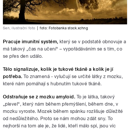
Sen, ilustrační foto
|
foto:
Fotobanka stock.xchng
Pracuje imunitní systém,
který se v podstatě obnovuje a
má takový „čas na učení“ – vypořádáváním se s tím, co
se přes den událo.
Tělo signalizuje, kolik je tukové tkáně a kolik je jí
potřeba.
To znamená - vylučují se určité látky z mozku,
které nám pomáhají s hubnutím tukové tkáně.
Odstraňuje se z mozku amyloid.
To je látka, takový
„plevel“, který nám během přemýšlení, během dne, v
mozku vyroste. Mozek během spánku rozlišuje důležité
od nedůležitého. Proto se nám mohou zdát sny. To
nejhorší na tom ale je, že lidé, kteří málo spí, jsou víc