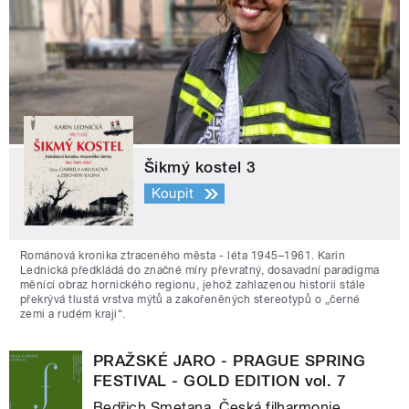
Šikmý kostel 3
Koupit
Románová kronika ztraceného města - léta 1945–1961. Karin
Lednická předkládá do značné míry převratný, dosavadní paradigma
měnící obraz hornického regionu, jehož zahlazenou historii stále
překrývá tlustá vrstva mýtů a zakořeněných stereotypů o „černé
zemi a rudém kraji“.
PRAŽSKÉ JARO - PRAGUE SPRING
FESTIVAL - GOLD EDITION vol. 7
Bedřich Smetana, Česká filharmonie,