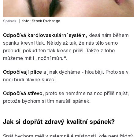
Spánek
|
foto:
Stock Exchange
Odpočívá kardiovaskulární systém,
klesá nám během
spánku krevní tlak. Někdy až tak, že nás tělo samo
probudí, pokud ten tlak klesne příliš. Takže z toho
můžeme mít i „noční můru“.
Odpočívají plíce
a jinak dýcháme - hlouběji. Proto se v
noci budí hlavně kuřáci.
Odpočívá střevo,
proto se nemáme na noc příliš najíst,
protože bychom si tím narušili spánek.
Jak si dopřát zdravý kvalitní spánek?
Spát bychom měli v zatemnělé místnosti, kde není žádný