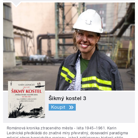
Šikmý kostel 3
Koupit
Románová kronika ztraceného města - léta 1945–1961. Karin
Lednická předkládá do značné míry převratný, dosavadní paradigma
měnící obraz hornického regionu, jehož zahlazenou historii stále