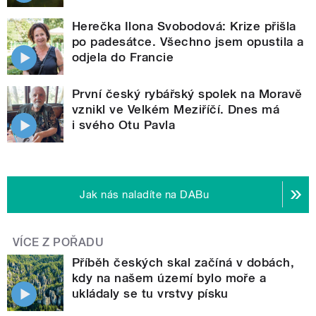
Herečka Ilona Svobodová: Krize přišla
po padesátce. Všechno jsem opustila a
odjela do Francie
První český rybářský spolek na Moravě
vznikl ve Velkém Meziříčí. Dnes má
i svého Otu Pavla
Jak nás naladíte na DABu
VÍCE Z POŘADU
Příběh českých skal začíná v dobách,
kdy na našem území bylo moře a
ukládaly se tu vrstvy písku