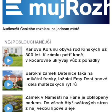
Audiosvět Českého rozhlasu na jednom místě
NEJPOSLOUCHANĚJŠÍ
Karlovu Korunu obývá rod Kinských už
300 let. K zámku patří koně,
v kočárovně ukrývají vůz z pohádky
Barokní zámek Dětenice láká na
unikátní fresky, ložnici Emy Destinnové
i děla maltézských rytířů
Zámek v Náměšti na Hané je obklopený
parkem. Do všech čtyř světových stran
z něj vedou lipové aleje