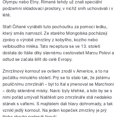
Olympu nebo Etny. Římané tehdy už znali speciální
podzemní skladovací prostory, v nichž sníh uchovávali i v
létě.
Staří Číňané vyráběli tuto pochoutku za pomoci ledku,
který směs namrazil. Ze starého Mongolska pocházejí
zprávy o výrobě zmrzliny z kobylího, kozího nebo
velbloudího mléka. Tato receptura se ve 13. století
dostala do Itálie díky slavnému cestovateli Marcu Polovi a
odtud se začala šířit do celé Evropy.
Zmrzlinový kornout se ovšem zrodil v Americe, a to na
počátku minulého století. Prý se to stalo tak, že jistému
pouličnímu zmrzlináři – byl to Ital a jmenoval se Marchioni
– došly skleněné misky. Navíc byly křehké, a kdo by se s
nimi pořád umýval! Naštěstí pro zmrzlináře stál nedaleko
stánek s vaflemi. S majitelem dali hlavy dohromady, a tak
vznikl jedlý kornout. Na jeden kopeček zmrzliny je prý
třeba zhruba padesát líznutí.