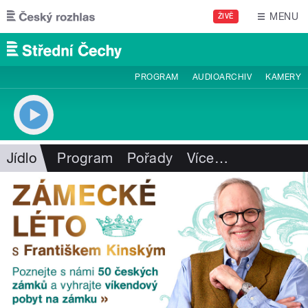
Přejít k hlavnímu obsahu
MENU
ŽIVĚ
PROGRAM
AUDIOARCHIV
KAMERY
Jídlo
Program
Pořady
Více
…