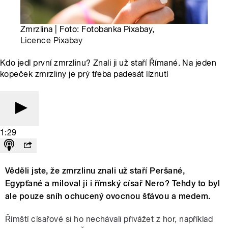
Zmrzlina | Foto: Fotobanka Pixabay,
Licence Pixabay
Kdo jedl první zmrzlinu? Znali ji už staří Římané. Na jeden
kopeček zmrzliny je prý třeba padesát líznutí
1:29
Věděli jste, že zmrzlinu znali už staří Peršané,
Egypťané a miloval ji i římský císař Nero? Tehdy to byl
ale pouze sníh ochucený ovocnou šťávou a medem.
Římští císařové si ho nechávali přivážet z hor, například