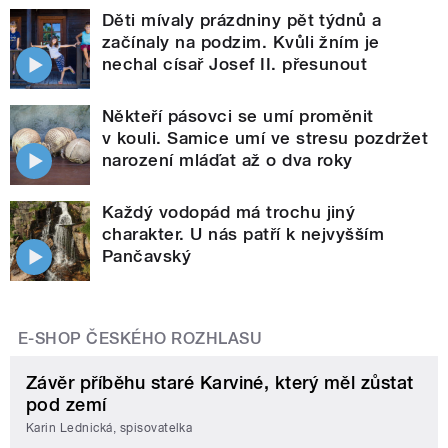
Děti mívaly prázdniny pět týdnů a
začínaly na podzim. Kvůli žním je
nechal císař Josef II. přesunout
Někteří pásovci se umí proměnit
v kouli. Samice umí ve stresu pozdržet
narození mláďat až o dva roky
Každý vodopád má trochu jiný
charakter. U nás patří k nejvyšším
Pančavský
E-SHOP ČESKÉHO ROZHLASU
Závěr příběhu staré Karviné, který měl zůstat
pod zemí
Karin Lednická, spisovatelka