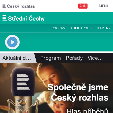
Přejít k hlavnímu obsahu
MENU
ŽIVĚ
PROGRAM
AUDIOARCHIV
KAMERY
Aktuální dění
Program
Pořady
Více
…