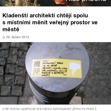
Kladenští architekti chtějí spolu
s místními měnit veřejný prostor ve
městě
29. duben 2013
Lidé mohou vyjadřovat své názory samolepkami přímo na místě
|