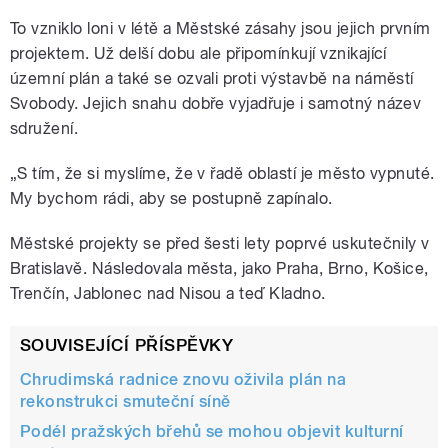
To vzniklo loni v létě a Městské zásahy jsou jejich prvním
projektem. Už delší dobu ale připomínkují vznikající
územní plán a také se ozvali proti výstavbě na náměstí
Svobody. Jejich snahu dobře vyjadřuje i samotný název
sdružení.
„S tím, že si myslíme, že v řadě oblastí je město vypnuté.
My bychom rádi, aby se postupně zapínalo.
Městské projekty se před šesti lety poprvé uskutečnily v
Bratislavě. Následovala města, jako Praha, Brno, Košice,
Trenčín, Jablonec nad Nisou a teď Kladno.
SOUVISEJÍCÍ PŘÍSPĚVKY
Chrudimská radnice znovu oživila plán na
rekonstrukci smuteční síně
Podél pražských břehů se mohou objevit kulturní