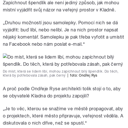
Zapíchnout špendlík ale není jediný způsob, jak mohou
místní vyjádřit svůj názor na veřejný prostor v Kladně.
„Druhou možností jsou samolepky. Pomocí nich se dá
vyjádřit: buď líbí, nebo nelíbí. Je na nich prostor napsat
nějaký komentář. Samolepku je pak třeba vyfotit a umístit
na Facebook nebo nám poslat e-mail.“
Do míst, která se lidem líbí, mohou zapíchnout bílý špendlík. Do těch,
která by potřebovala zásah, pak černý
|
foto:
Ondřej Rys
A proč podle Ondřeje Ryse architekti tolik stojí o to, aby
se obyvatelé Kladna do projektu zapojili?
„Je to věc, kterou se snažíme ve městě propagovat, aby
o projektech, které město připravuje, veřejnost věděla. A
diskutovala o nich dříve, než se spustí.“