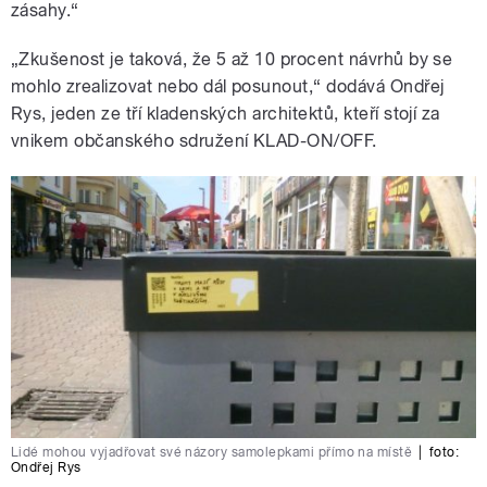
zásahy.“
„Zkušenost je taková, že 5 až 10 procent návrhů by se
mohlo zrealizovat nebo dál posunout,“ dodává Ondřej
Rys, jeden ze tří kladenských architektů, kteří stojí za
vnikem občanského sdružení KLAD-ON/OFF.
Lidé mohou vyjadřovat své názory samolepkami přímo na místě
|
foto:
Ondřej Rys