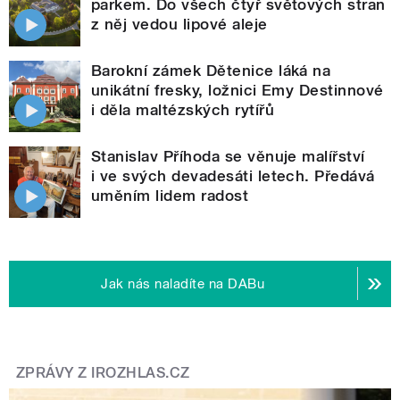
parkem. Do všech čtyř světových stran
z něj vedou lipové aleje
Barokní zámek Dětenice láká na
unikátní fresky, ložnici Emy Destinnové
i děla maltézských rytířů
Stanislav Příhoda se věnuje malířství
i ve svých devadesáti letech. Předává
uměním lidem radost
Jak nás naladíte na DABu
ZPRÁVY Z IROZHLAS.CZ