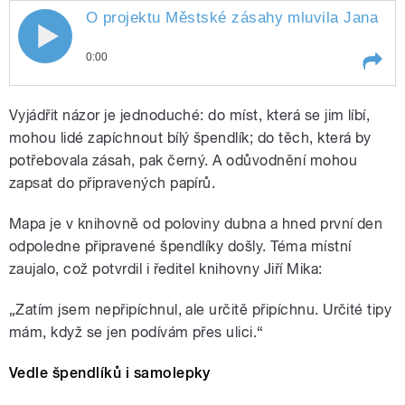
O projektu Městské zásahy mluvila Jana
Hu
0:00
Play /
Huzilová
O projektu Městské zásahy
Vyjádřit názor je jednoduché: do míst, která se jim líbí,
mluvila Jana
mohou lidé zapíchnout bílý špendlík; do těch, která by
potřebovala zásah, pak černý. A odůvodnění mohou
zapsat do připravených papírů.
Mapa je v knihovně od poloviny dubna a hned první den
odpoledne připravené špendlíky došly. Téma místní
zaujalo, což potvrdil i ředitel knihovny Jiří Mika:
pause
„Zatím jsem nepřipíchnul, ale určitě připíchnu. Určité tipy
mám, když se jen podívám přes ulici.“
Vedle špendlíků i samolepky