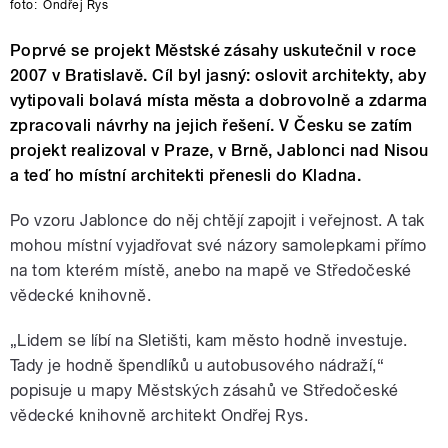
foto:
Ondřej Rys
Poprvé se projekt Městské zásahy uskutečnil v roce
2007 v Bratislavě. Cíl byl jasný: oslovit architekty, aby
vytipovali bolavá místa města a dobrovolně a zdarma
zpracovali návrhy na jejich řešení. V Česku se zatím
projekt realizoval v Praze, v Brně, Jablonci nad Nisou
a teď ho místní architekti přenesli do Kladna.
Po vzoru Jablonce do něj chtějí zapojit i veřejnost. A tak
mohou místní vyjadřovat své názory samolepkami přímo
na tom kterém místě, anebo na mapě ve Středočeské
vědecké knihovně.
„Lidem se líbí na Sletišti, kam město hodně investuje.
Tady je hodně špendlíků u autobusového nádraží,“
popisuje u mapy Městských zásahů ve Středočeské
vědecké knihovně architekt Ondřej Rys.