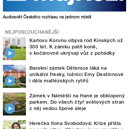
Audiosvět Českého rozhlasu na jednom místě
NEJPOSLOUCHANĚJŠÍ
Karlovu Korunu obývá rod Kinských už
300 let. K zámku patří koně,
v kočárovně ukrývají vůz z pohádky
Barokní zámek Dětenice láká na
unikátní fresky, ložnici Emy Destinnové
i děla maltézských rytířů
Zámek v Náměšti na Hané je obklopený
parkem. Do všech čtyř světových stran
z něj vedou lipové aleje
Herečka Ilona Svobodová: Krize přišla