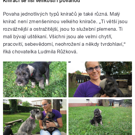
Knírači se liší velikostí i povahou
Povaha jednotlivých typů kníračů je také různá. Malý
knírač není zmenšeninou velkého knírače. „Ti větší jsou
rozvážnější a ostražitější, jsou to služební plemena. Ti
malí bývají uštěkaní. Všichni jsou ale velmi chytří,
pracovití, sebevědomí, neohrožení a někdy tvrdohlaví,“
říká chovatelka Ludmila Růžková.