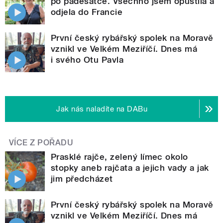
po padesátce. Všechno jsem opustila a
odjela do Francie
První český rybářský spolek na Moravě
vznikl ve Velkém Meziříčí. Dnes má
i svého Otu Pavla
Jak nás naladíte na DABu
VÍCE Z POŘADU
Prasklé rajče, zelený límec okolo
stopky aneb rajčata a jejich vady a jak
jim předcházet
První český rybářský spolek na Moravě
vznikl ve Velkém Meziříčí. Dnes má