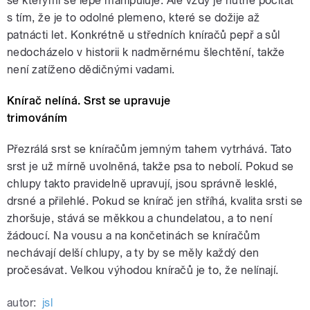
se kterými se lépe manipuluje. Ale vždy je nutné počítat
s tím, že je to odolné plemeno, které se dožije až
patnácti let. Konkrétně u středních kníračů pepř a sůl
nedocházelo v historii k nadměrnému šlechtění, takže
není zatíženo dědičnými vadami.
Knírač nelíná. Srst se upravuje
trimováním
Přezrálá srst se kníračům jemným tahem vytrhává. Tato
srst je už mírně uvolněná, takže psa to nebolí. Pokud se
chlupy takto pravidelně upravují, jsou správně lesklé,
drsné a přilehlé. Pokud se knírač jen stříhá, kvalita srsti se
zhoršuje, stává se měkkou a chundelatou, a to není
žádoucí. Na vousu a na končetinách se kníračům
nechávají delší chlupy, a ty by se měly každý den
pročesávat. Velkou výhodou kníračů je to, že nelínají.
autor:
jsl