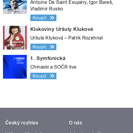
Antoine De Saint Exupéry, Igor Bareš,
Vladimír Rusko
Koupit
Klukoviny Uršuly Klukové
Uršula Kluková – Patrik Rozehnal
Koupit
1. Symfonická
Chinaski a SOČR live
Koupit
Český rozhlas
O nás