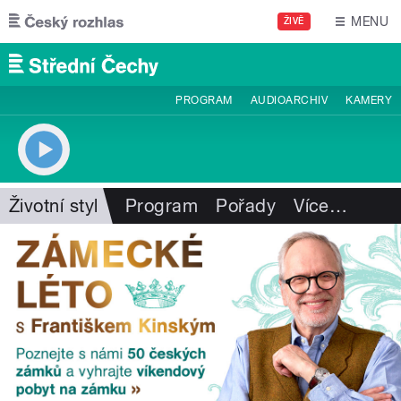
Přejít k hlavnímu obsahu
MENU
ŽIVĚ
PROGRAM
AUDIOARCHIV
KAMERY
Životní styl
Program
Pořady
Více
…