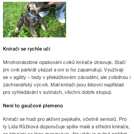
Knírači se rychle učí
Mnohonásobné opakování cviků knírače otravuje. Stačí
jim cvik párkrát ukázat a oni si ho zapamatují. Využívají
se v agility – tedy v překážkovém závodění, ale zvládnou i
záchranářský výcvik. Malí knírači jsou šikovní například
pro vyhledávání v sutinách, všichni dobře stopují.
Není to gaučové plemeno
Knírači se hodí pro aktivní pejskaře, včetně seniorů. Pro
ty Lída Růžková doporučuje spíše malé a střední knírače,