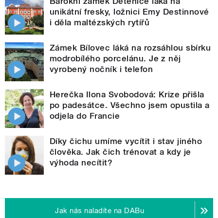
Barokní zámek Dětenice láká na
unikátní fresky, ložnici Emy Destinnové
i děla maltézských rytířů
Zámek Bílovec láká na rozsáhlou sbírku
modrobílého porcelánu. Je z něj
vyrobený nočník i telefon
Herečka Ilona Svobodová: Krize přišla
po padesátce. Všechno jsem opustila a
odjela do Francie
Díky čichu umíme vycítit i stav jiného
člověka. Jak čich trénovat a kdy je
výhoda necítit?
Jak nás naladíte na DABu