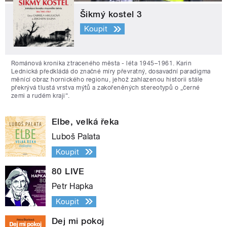
Šikmý kostel 3
Koupit
Románová kronika ztraceného města - léta 1945–1961. Karin
Lednická předkládá do značné míry převratný, dosavadní paradigma
měnící obraz hornického regionu, jehož zahlazenou historii stále
překrývá tlustá vrstva mýtů a zakořeněných stereotypů o „černé
zemi a rudém kraji“.
Elbe, velká řeka
Luboš Palata
Koupit
80 LIVE
Petr Hapka
Koupit
Dej mi pokoj