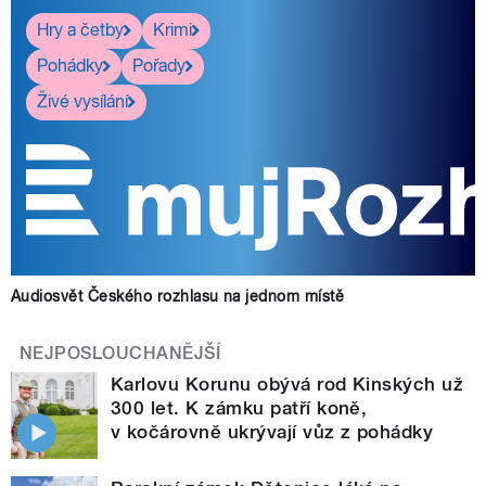
Hry a četby
Krimi
Pohádky
Pořady
Živé vysílání
Audiosvět Českého rozhlasu na jednom místě
NEJPOSLOUCHANĚJŠÍ
Karlovu Korunu obývá rod Kinských už
300 let. K zámku patří koně,
v kočárovně ukrývají vůz z pohádky