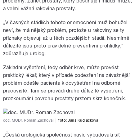
problémy. Zánět prostaty, který postihuje i mladší muže,
a velmi vážná rakovina prostaty.
„V časných stádiích tohoto onemocnění muž bohužel
neví, že má nějaký problém, protože u rakoviny se ty
příznaky objevují až u těch pozdějších stádií. Nesmírně
důležité jsou proto pravidelné preventivní prohlídky,“
zdůrazňuje urolog.
Základní vyšetření, tedy odběr krve, může provést
praktický lékař, který v případě podezření na závažnější
problém odešle pacienta k dovyšetření na odborné
pracoviště. Tam se provádí druhé důležité vyšetření,
prozkoumání povrchu prostaty prstem skrz konečník.
doc. MUDr. Roman Zachoval
|
foto:
Jana Kudláčková
„Česká urologická společnost navíc vybudovala síť