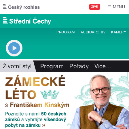
Přejít k hlavnímu obsahu
MENU
ŽIVĚ
PROGRAM
AUDIOARCHIV
KAMERY
Životní styl
Program
Pořady
Více
…