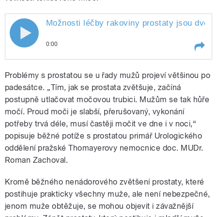
Možnosti léčby rakoviny prostaty jsou dvě.
0:00
Play /
nevýhody
Možnosti léčby rakoviny prostaty
Problémy s prostatou se u řady mužů projeví většinou po
jsou dvě. Operace a ozařování.
Každá má své výhody a
padesátce. „Tím, jak se prostata zvětšuje, začíná
postupně utlačovat močovou trubici. Mužům se tak hůře
močí. Proud moči je slabší, přerušovaný, vykonání
potřeby trvá déle, musí častěji močit ve dne i v noci,“
popisuje běžné potíže s prostatou primář Urologického
oddělení pražské Thomayerovy nemocnice doc. MUDr.
Roman Zachoval.
pause
Kromě běžného nenádorového zvětšení prostaty, které
postihuje prakticky všechny muže, ale není nebezpečné,
jenom muže obtěžuje, se mohou objevit i závažnější