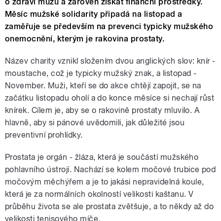
o zdraví mužů a zároveň získat finanční prostředky.
Měsíc mužské solidarity připadá na listopad a
zaměřuje se především na prevenci typicky mužského
onemocnění, kterým je rakovina prostaty.
Název charity vznikl složením dvou anglických slov: knír -
moustache, což je typicky mužský znak, a listopad -
November. Muži, kteří se do akce chtějí zapojit, se na
začátku listopadu oholí a do konce měsíce si nechají růst
knírek. Cílem je, aby se o rakovině prostaty mluvilo. A
hlavně, aby si pánové uvědomili, jak důležité jsou
preventivní prohlídky.
Prostata je orgán - žláza, která je součástí mužského
pohlavního ústrojí. Nachází se kolem močové trubice pod
močovým měchýřem a je to jakási nepravidelná koule,
která je za normálních okolností velikosti kaštanu. V
průběhu života se ale prostata zvětšuje, a to někdy až do
velikosti tenisového míče.