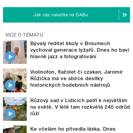
Jak nás naladíte na DABu
VÍCE O TÉMATU
Bývalý ředitel školy v Broumech
vychoval generace lyžařů. Dnes ho baví
hlavně jazz a fotografování
Violinofon, flažolet či czakan. Jaromír
Růžička má ve sbírce desítky
historických hudebních nástrojů
Růžový sad v Lidicích patří k největším
na světě. V létě tam rozkvétá 240 odrůd
růží
Ke včelám ho přivedla láska. Dnes