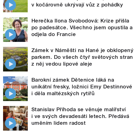
v kočárovně ukrývají vůz z pohádky
Herečka Ilona Svobodová: Krize přišla
po padesátce. Všechno jsem opustila a
odjela do Francie
Zámek v Náměšti na Hané je obklopený
parkem. Do všech čtyř světových stran
z něj vedou lipové aleje
Barokní zámek Dětenice láká na
unikátní fresky, ložnici Emy Destinnové
i děla maltézských rytířů
Stanislav Příhoda se věnuje malířství
i ve svých devadesáti letech. Předává
uměním lidem radost