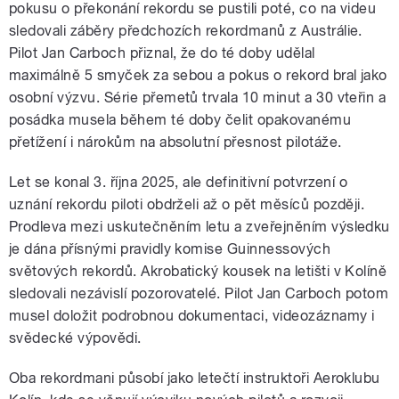
pokusu o překonání rekordu se pustili poté, co na videu
sledovali záběry předchozích rekordmanů z Austrálie.
Pilot Jan Carboch přiznal, že do té doby udělal
maximálně 5 smyček za sebou a pokus o rekord bral jako
osobní výzvu. Série přemetů trvala 10 minut a 30 vteřin a
posádka musela během té doby čelit opakovanému
přetížení i nárokům na absolutní přesnost pilotáže.
Let se konal 3. října 2025, ale definitivní potvrzení o
uznání rekordu piloti obdrželi až o pět měsíců později.
Prodleva mezi uskutečněním letu a zveřejněním výsledku
je dána přísnými pravidly komise Guinnessových
světových rekordů. Akrobatický kousek na letišti v Kolíně
sledovali nezávislí pozorovatelé. Pilot Jan Carboch potom
musel doložit podrobnou dokumentaci, videozáznamy i
svědecké výpovědi.
Oba rekordmani působí jako letečtí instruktoři Aeroklubu