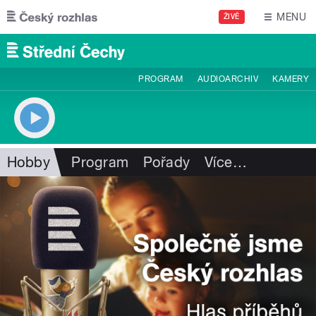
Přejít k hlavnímu obsahu
MENU
ŽIVĚ
PROGRAM
AUDIOARCHIV
KAMERY
Hobby
Program
Pořady
Více
…