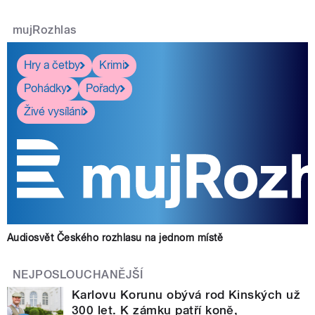
mujRozhlas
Hry a četby
Krimi
Pohádky
Pořady
Živé vysílání
Audiosvět Českého rozhlasu na jednom místě
NEJPOSLOUCHANĚJŠÍ
Karlovu Korunu obývá rod Kinských už
300 let. K zámku patří koně,