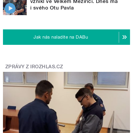
vznikl ve Velkém Meziříčí. Dnes má
i svého Otu Pavla
Jak nás naladíte na DABu
ZPRÁVY Z IROZHLAS.CZ