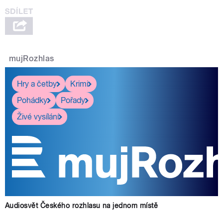
mujRozhlas
Hry a četby
Krimi
Pohádky
Pořady
Živé vysílání
Audiosvět Českého rozhlasu na jednom místě