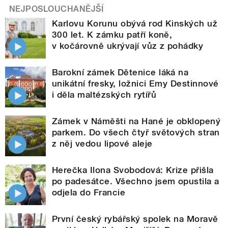
NEJPOSLOUCHANĚJŠÍ
Karlovu Korunu obývá rod Kinských už
300 let. K zámku patří koně,
v kočárovně ukrývají vůz z pohádky
Barokní zámek Dětenice láká na
unikátní fresky, ložnici Emy Destinnové
i děla maltézských rytířů
Zámek v Náměšti na Hané je obklopený
parkem. Do všech čtyř světových stran
z něj vedou lipové aleje
Herečka Ilona Svobodová: Krize přišla
po padesátce. Všechno jsem opustila a
odjela do Francie
První český rybářský spolek na Moravě