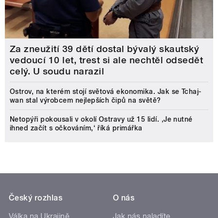
Za zneužití 39 dětí dostal bývalý skautský
vedoucí 10 let, trest si ale nechtěl odsedět
celý. U soudu narazil
Ostrov, na kterém stojí světová ekonomika. Jak se Tchaj-
wan stal výrobcem nejlepších čipů na světě?
Netopýři pokousali v okolí Ostravy už 15 lidí. ‚Je nutné
ihned začít s očkováním,‘ říká primářka
Český rozhlas
O nás
Válka na Ukrajině
Jak nás naladíte