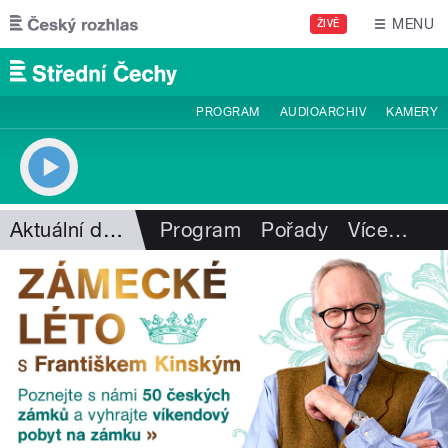
Přejít k hlavnímu obsahu
MENU
ŽIVĚ
PROGRAM
AUDIOARCHIV
KAMERY
Aktuální dění
Program
Pořady
Více
…